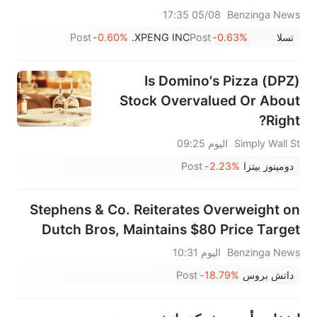
المستثمرين في جلسة اليوم
05/08 17:35
Benzinga News
تسلا
-0.63%
Post
XPENG INC.
-0.60%
Post
Is Domino's Pizza (DPZ)
Stock Overvalued Or About
Right?
Simply Wall St
اليوم 09:25
دومينوز بيتزا
-2.23%
Post
Stephens & Co. Reiterates Overweight on
Dutch Bros, Maintains $80 Price Target
Benzinga News
اليوم 10:31
داتش بروس
-18.79%
Post