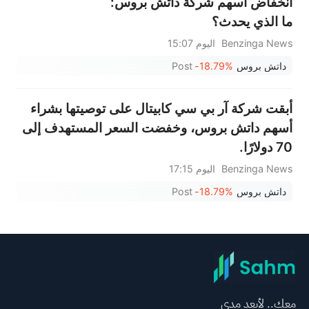
انخفاض أسهم شركة داتش بروس:
ما الذي يحدث؟
Benzinga News
اليوم 15:07
داتش بروس
-18.79%
Post
أبقت شركة آر بي سي كابيتال على توصيتها بشراء
أسهم داتش بروس، وخفضت السعر المستهدف إلى
70 دولارًا.
Benzinga News
اليوم 17:15
داتش بروس
-18.79%
Post
معك.. لأبعد مدى