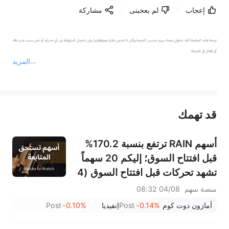
إعجاب
لم يعجبنى
مشاركة
ترجمة هذه الصفحة آلية. تحاول منصة سهم تحسين الترجمة ولكن لا تضمن دقتها وموثوقيتها، ولن تتحمل المسؤولية عن أي خسارة أو ضرر بسبب عدم دقة 
المزيد
يمثل المحتوى أعلاه المسؤولية الشخصية للمؤلف وآرائه فقط، ولا يمثل أي مسؤولية لمنصة سهم، ولا يمكن لمنصة سهم تأكيد صحة ودقة ومصداقية المحتوى 
قد تهمك
عند الضرورة، يرجى استشارة مستشار استثمار محترف. لا تقدم منصة سهم أي مشورة استثمارية، ولا تقدم أي التزامات أو ضمانات.
أسهم RAIN ترتفع بنسبة 170.2%
قبل افتتاح السوق؛ إليكم 20 سهماً
تشهد تحركات قبل افتتاح السوق (4
أغسطس)
منصة سهم
04/08 08:32
أمازون دوت كوم
-0.14%
Post
إنفيديا
-0.10%
Post