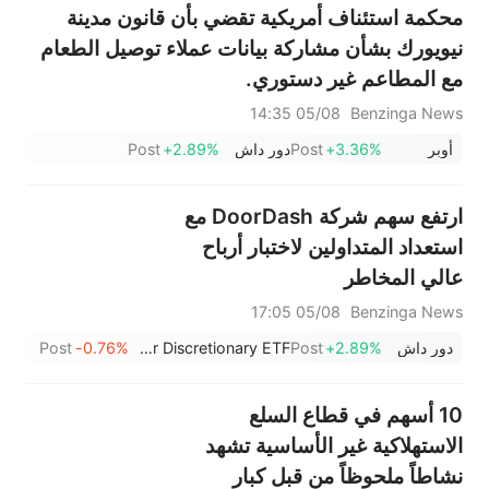
محكمة استئناف أمريكية تقضي بأن قانون مدينة
نيويورك بشأن مشاركة بيانات عملاء توصيل الطعام
مع المطاعم غير دستوري.
05/08 14:35
Benzinga News
أوبر
+3.36%
Post
دور داش
+2.89%
Post
ارتفع سهم شركة DoorDash مع
استعداد المتداولين لاختبار أرباح
عالي المخاطر
05/08 17:05
Benzinga News
دور داش
+2.89%
Post
Invesco S&P 500 Equal Weight Consumer Discretionary ETF
-0.76%
Post
10 أسهم في قطاع السلع
الاستهلاكية غير الأساسية تشهد
نشاطاً ملحوظاً من قبل كبار