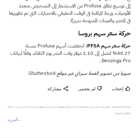
إلى توسيع نطاق Profusa من الاستشعار إلى التشخيص متعدد
الأوميات، وربط المراقبة في الوقت الحقيقي بالاختبارات التي تم تطويرها
في المختبر والعينات المشروحة سريريًا.
حركة سعر سهم بروسا
حركة سعر سهم PFSA:
انخفضت أسهم Profusa بنسبة
40.27% لتصل إلى 1.10 دولار وقت النشر يوم الثلاثاء،
وفقًا لبيانات
.
Benzinga Pro
صورة من تصوير العمة سبراي عبر موقع Shutterstock
إعجاب
لم يعجبنى
مشاركة
ترجمة هذه الصفحة آلية. تحاول منصة سهم تحسين الترجمة ولكن لا تضمن دقتها وموثوقيتها، ولن تتحمل المسؤولية عن أي خسارة أو ضرر بسبب عدم دقة 
المزيد
يمثل المحتوى أعلاه المسؤولية الشخصية للمؤلف وآرائه فقط، ولا يمثل أي مسؤولية لمنصة سهم، ولا يمكن لمنصة سهم تأكيد صحة ودقة ومصداقية المحتوى 