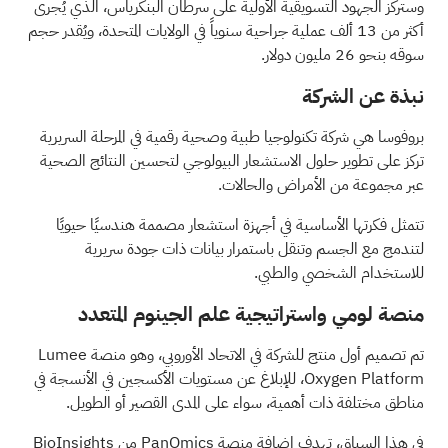
وستركز الجهود التسويقية الأولية على سرطان البنكرياس، الذي يُجرى
أكثر من 13 ألف عملية جراحية سنوياً في الولايات المتحدة، ويُقدر حجم
سوقه بنحو 26 مليون دولار.
نبذة عن الشركة
بروفوسا هي شركة تكنولوجيا طبية وصحية رقمية في المرحلة السريرية
تركز على تطوير حلول الاستشعار البيولوجي لتحسين النتائج الصحية
عبر مجموعة من الأمراض والحالات.
تتمثل فكرتها الأساسية في أجهزة استشعار مصممة هندسيًا حيويًا
لتندمج مع الجسم وتنقل باستمرار بيانات ذات جودة سريرية
للاستخدام الشخصي والطبي.
منصة لومي واستراتيجية علم الجينوم المتعدد
تم تصميم أول منتج للشركة في الاتحاد الأوروبي، وهو منصة Lumee
Oxygen Platform، للإبلاغ عن مستويات الأكسجين في الأنسجة في
مناطق مختلفة ذات أهمية، سواء على المدى القصير أو الطويل.
في هذا السياق، تهدف إضافة منصة PanOmics من BioInsights