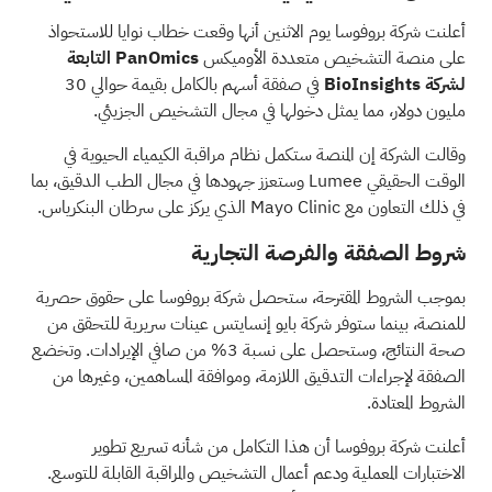
أعلنت شركة بروفوسا يوم الاثنين أنها وقعت
خطاب نوايا
للاستحواذ
على منصة التشخيص متعددة الأوميكس
PanOmics التابعة
لشركة BioInsights
في صفقة أسهم بالكامل بقيمة حوالي 30
مليون دولار، مما يمثل دخولها في مجال التشخيص الجزيئي.
وقالت الشركة إن المنصة ستكمل نظام مراقبة الكيمياء الحيوية في
الوقت الحقيقي Lumee وستعزز جهودها في مجال الطب الدقيق، بما
في ذلك التعاون مع Mayo Clinic الذي يركز على سرطان البنكرياس.
شروط الصفقة والفرصة التجارية
بموجب الشروط المقترحة، ستحصل شركة بروفوسا على حقوق حصرية
للمنصة، بينما ستوفر شركة بايو إنسايتس عينات سريرية للتحقق من
صحة النتائج، وستحصل على نسبة 3% من صافي الإيرادات. وتخضع
الصفقة لإجراءات التدقيق اللازمة، وموافقة المساهمين، وغيرها من
الشروط المعتادة.
أعلنت شركة بروفوسا أن هذا التكامل من شأنه تسريع تطوير
الاختبارات المعملية ودعم أعمال التشخيص والمراقبة القابلة للتوسع.