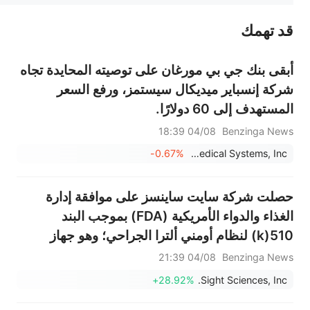
قد تهمك
عند الضرورة، يرجى استشارة مستشار استثمار محترف. لا تقدم منصة سهم أي مشورة استثمارية، ولا تقدم أي التزامات أو ضمانات.
أبقى بنك جي بي مورغان على توصيته المحايدة تجاه
شركة إنسباير ميديكال سيستمز، ورفع السعر
المستهدف إلى 60 دولارًا.
04/08 18:39
Benzinga News
-0.67%
Inspire Medical Systems, Inc.
حصلت شركة سايت ساينسز على موافقة إدارة
الغذاء والدواء الأمريكية (FDA) بموجب البند
510(k) لنظام أومني ألترا الجراحي؛ وهو جهاز
جراحة طفيفة التوغل من الجيل التالي لعلاج
04/08 21:39
Benzinga News
الجلوكوما مفتوحة الزاوية الأولية، ولا يتطلب زرعات.
+28.92%
Sight Sciences, Inc.