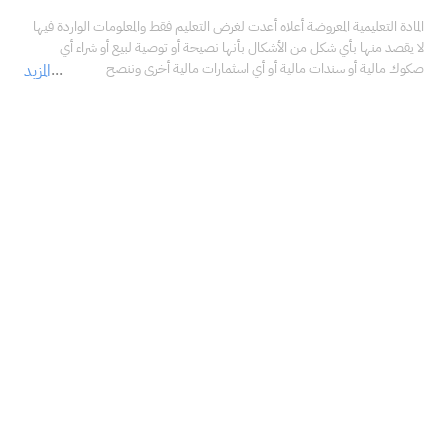
المادة التعليمية المعروضة أعلاه أعدت لغرض التعليم فقط والمعلومات الواردة فيها 
لا يقصد منها بأي شكل من الأشكال بأنها نصيحة أو توصية لبيع أو شراء أي 
صكوك مالية أو سندات مالية أو أي اسثمارات مالية أخرى وننصح 
المزيد
بالاستعانة بمستشار مالي محترف قبل اتخاذ أي قرارات تتعلق 
باستثماراتك، والتأكد فيما إذا كانت هذه الاستثمارات تتناسب مع خبراتك، 
ووضعك المالي، وأهدافك الاستثمارية.<br />لا تتحمل شركة سهم كابيتال المالية 
في أي حال من الأحوال مسؤولية أي أضرار أو خسائر أو التزامات، بما في ذلك على 
سبيل المثال لا الحصر، الأضرار أو الخسائر أو الالتزامات المباشرة أو غير المباشرة، 
والخاصة، والعرضية، والتبعية الناتجة عن استخدامك ما ذكر من معلومات في 
المادة التعليمية أعلاه في أي من استثماراتك المالية، حتى في حال تم إبلاغنا بإمكانية 
حدوثها.