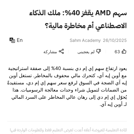
سهم AMD يقفز 40%: ملك الذكاء
الاصطناعي أم مخاطرة مالية؟
En
Sahm Academy
26/10/2025
63
لم يعجبنى
مشاركة
يعود ارتفاع سهم إي إم دي بنسبة 40% إلى صفقة استراتيجية
مع أوبن إيه آي، كتحرك مالي محفوف بالمخاطر. تستغل أوبن
إيه آي الضجة في السوق لرفع سعر سهم إي إم دي، مستفيدةً
من الضمانات لتمويل شراء وحدات معالجة الرسوميات. هذا
يُحوّل إي إم دي إلى رهان عالي المخاطر على السرد المالي
لـ أوبن إيه آي.
المادة التعليمية المعروضة أعلاه أعدت لغرض التعليم فقط والمعلومات الواردة فيها 