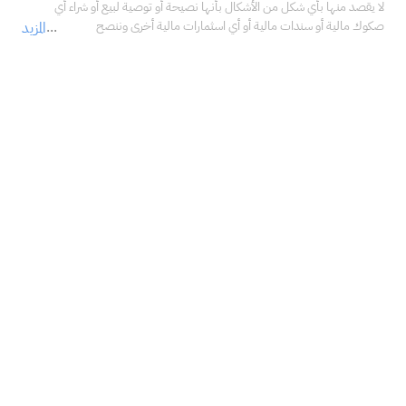
لا يقصد منها بأي شكل من الأشكال بأنها نصيحة أو توصية لبيع أو شراء أي 
صكوك مالية أو سندات مالية أو أي اسثمارات مالية أخرى وننصح 
المزيد
بالاستعانة بمستشار مالي محترف قبل اتخاذ أي قرارات تتعلق 
باستثماراتك، والتأكد فيما إذا كانت هذه الاستثمارات تتناسب مع خبراتك، 
ووضعك المالي، وأهدافك الاستثمارية.<br />لا تتحمل شركة سهم كابيتال المالية 
في أي حال من الأحوال مسؤولية أي أضرار أو خسائر أو التزامات، بما في ذلك على 
سبيل المثال لا الحصر، الأضرار أو الخسائر أو الالتزامات المباشرة أو غير المباشرة، 
والخاصة، والعرضية، والتبعية الناتجة عن استخدامك ما ذكر من معلومات في 
المادة التعليمية أعلاه في أي من استثماراتك المالية، حتى في حال تم إبلاغنا بإمكانية 
حدوثها.