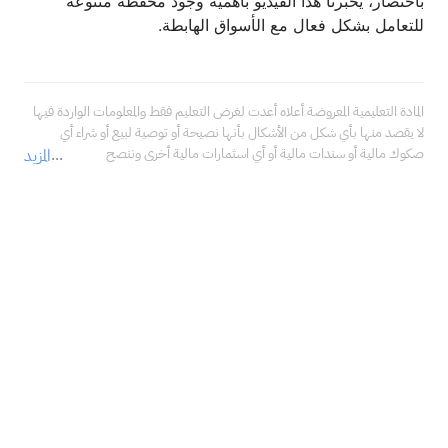
باختصار، يخبرنا هذا الفيديو بأهمية وجود محفظة متنوعة
للتعامل بشكل فعال مع الأسواق الهابطة.
المادة التعليمية المعروضة أعلاه أعدت لغرض التعليم فقط والمعلومات الواردة فيها 
لا يقصد منها بأي شكل من الأشكال بأنها نصيحة أو توصية لبيع أو شراء أي 
صكوك مالية أو سندات مالية أو أي اسثمارات مالية أخرى وننصح 
المزيد
بالاستعانة بمستشار مالي محترف قبل اتخاذ أي قرارات تتعلق 
باستثماراتك، والتأكد فيما إذا كانت هذه الاستثمارات تتناسب مع خبراتك، 
ووضعك المالي، وأهدافك الاستثمارية.<br />لا تتحمل شركة سهم كابيتال المالية 
في أي حال من الأحوال مسؤولية أي أضرار أو خسائر أو التزامات، بما في ذلك على 
سبيل المثال لا الحصر، الأضرار أو الخسائر أو الالتزامات المباشرة أو غير المباشرة، 
والخاصة، والعرضية، والتبعية الناتجة عن استخدامك ما ذكر من معلومات في 
المادة التعليمية أعلاه في أي من استثماراتك المالية، حتى في حال تم إبلاغنا بإمكانية 
حدوثها.