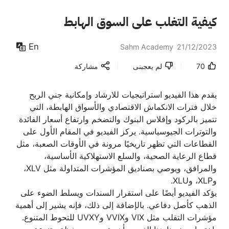
كيفية التغلب على السوق الهابط
En
Sahm Academy
21/12/2023
70
لم يعجبنى
مشاركة
يقدم هذا الفيديو استراتيجيات للارشاد وإمكانية جني الربح
خلال فترات الانكماش الاقتصادي والأسواق الهابطة، التي
تتميز بالركود وإفلاس البنوك والتضخم وارتفاع أسعار الفائدة
والتوترات الجيوسياسية. يركز الفيديو في المقام الأول على
القطاعات التي تظهر تاريخيًا مرونة في الأوقات الصعبة، مثل
قطاع الرعاية الصحية، والسلع الاستهلاكية الأساسية،
والمرافق، ويوصي بصناديق المؤشرات المتداولة مثل XLV،
وXLP، وXLU.
يؤكد الفيديو أيضًا على استقرار السندات ويسلط الضوء على
الذهب كأصل دفاعي. بالإضافة إلى ذلك، فإنه يشير إلى أهمية
مؤشرات التقلب مثل VIX وVVIX وUVXY للتحوط المتنوع.