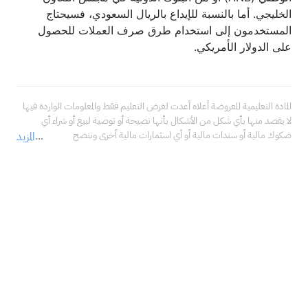
الخليجي. أما بالنسبة للإيداع بالريال السعودي، فسيحتاج
المستخدمون إلى استخدام طرق صرف العملات للحصول
على الدولار الأمريكي.
المادة التعليمية المعروضة أعلاه أعدت لغرض التعليم فقط والمعلومات الواردة فيها 
لا يقصد منها بأي شكل من الأشكال بأنها نصيحة أو توصية لبيع أو شراء أي 
صكوك مالية أو سندات مالية أو أي اسثمارات مالية أخرى وننصح 
المزيد
بالاستعانة بمستشار مالي محترف قبل اتخاذ أي قرارات تتعلق 
باستثماراتك، والتأكد فيما إذا كانت هذه الاستثمارات تتناسب مع خبراتك، 
ووضعك المالي، وأهدافك الاستثمارية.<br />لا تتحمل شركة سهم كابيتال المالية 
في أي حال من الأحوال مسؤولية أي أضرار أو خسائر أو التزامات، بما في ذلك على 
سبيل المثال لا الحصر، الأضرار أو الخسائر أو الالتزامات المباشرة أو غير المباشرة، 
والخاصة، والعرضية، والتبعية الناتجة عن استخدامك ما ذكر من معلومات في 
المادة التعليمية أعلاه في أي من استثماراتك المالية، حتى في حال تم إبلاغنا بإمكانية 
حدوثها.