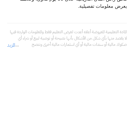
يعرض معلومات تفصيلية.
المادة التعليمية المعروضة أعلاه أعدت لغرض التعليم فقط والمعلومات الواردة فيها 
لا يقصد منها بأي شكل من الأشكال بأنها نصيحة أو توصية لبيع أو شراء أي 
صكوك مالية أو سندات مالية أو أي اسثمارات مالية أخرى وننصح 
المزيد
بالاستعانة بمستشار مالي محترف قبل اتخاذ أي قرارات تتعلق 
باستثماراتك، والتأكد فيما إذا كانت هذه الاستثمارات تتناسب مع خبراتك، 
ووضعك المالي، وأهدافك الاستثمارية.<br />لا تتحمل شركة سهم كابيتال المالية 
في أي حال من الأحوال مسؤولية أي أضرار أو خسائر أو التزامات، بما في ذلك على 
سبيل المثال لا الحصر، الأضرار أو الخسائر أو الالتزامات المباشرة أو غير المباشرة، 
والخاصة، والعرضية، والتبعية الناتجة عن استخدامك ما ذكر من معلومات في 
المادة التعليمية أعلاه في أي من استثماراتك المالية، حتى في حال تم إبلاغنا بإمكانية 
حدوثها.