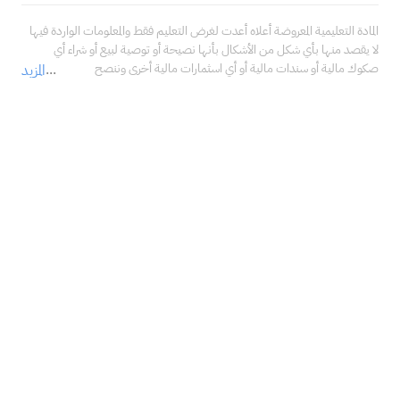
المادة التعليمية المعروضة أعلاه أعدت لغرض التعليم فقط والمعلومات الواردة فيها 
لا يقصد منها بأي شكل من الأشكال بأنها نصيحة أو توصية لبيع أو شراء أي 
صكوك مالية أو سندات مالية أو أي اسثمارات مالية أخرى وننصح 
المزيد
بالاستعانة بمستشار مالي محترف قبل اتخاذ أي قرارات تتعلق 
باستثماراتك، والتأكد فيما إذا كانت هذه الاستثمارات تتناسب مع خبراتك، 
ووضعك المالي، وأهدافك الاستثمارية.<br />لا تتحمل شركة سهم كابيتال المالية 
في أي حال من الأحوال مسؤولية أي أضرار أو خسائر أو التزامات، بما في ذلك على 
سبيل المثال لا الحصر، الأضرار أو الخسائر أو الالتزامات المباشرة أو غير المباشرة، 
والخاصة، والعرضية، والتبعية الناتجة عن استخدامك ما ذكر من معلومات في 
المادة التعليمية أعلاه في أي من استثماراتك المالية، حتى في حال تم إبلاغنا بإمكانية 
حدوثها.