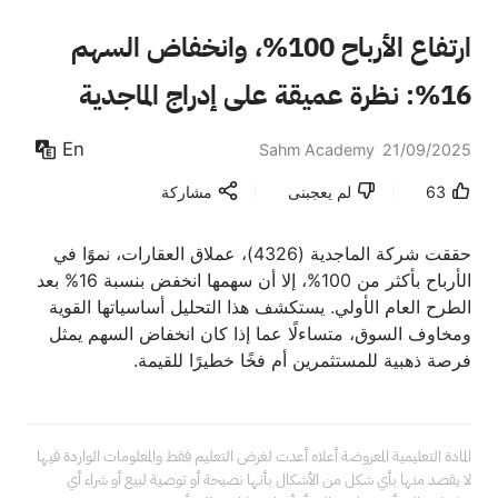
ارتفاع الأرباح 100%، وانخفاض السهم
16%: نظرة عميقة على إدراج الماجدية
(4326) في السوق السعودي
En
Sahm Academy
21/09/2025
63
لم يعجبنى
مشاركة
حققت شركة الماجدية (4326)، عملاق العقارات، نموًا في
الأرباح بأكثر من 100%، إلا أن سهمها انخفض بنسبة 16% بعد
الطرح العام الأولي. يستكشف هذا التحليل أساسياتها القوية
ومخاوف السوق، متساءلًا عما إذا كان انخفاض السهم يمثل
فرصة ذهبية للمستثمرين أم فخًا خطيرًا للقيمة.
المادة التعليمية المعروضة أعلاه أعدت لغرض التعليم فقط والمعلومات الواردة فيها 
لا يقصد منها بأي شكل من الأشكال بأنها نصيحة أو توصية لبيع أو شراء أي 