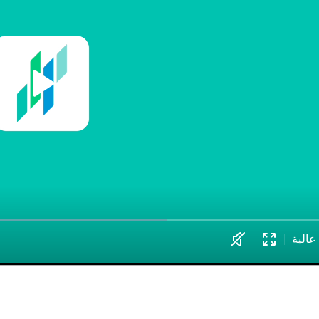
Play
Video
عالية
Fullscreen
Unmute