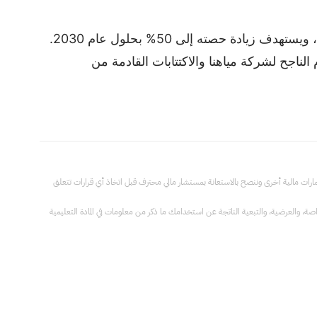
تؤكد مذكرات التفاهم الاستراتيجية لشركة أكوا باور على الفرص الاستثمارية في قطاع الطاقة المتجددة في السعودية، ويستهدف زيادة حصته إلى 50% بحلول عام 2030.
لناجح لشركة مياهنا والاكتتابات القادمة من
ثمارات مالية أخرى وننصح بالاستعانة بمستشار مالي محترف قبل اتخاذ أي قرارات تتعلق
والخاصة، والعرضية، والتبعية الناتجة عن استخدامك ما ذكر من معلومات في المادة التعليمية