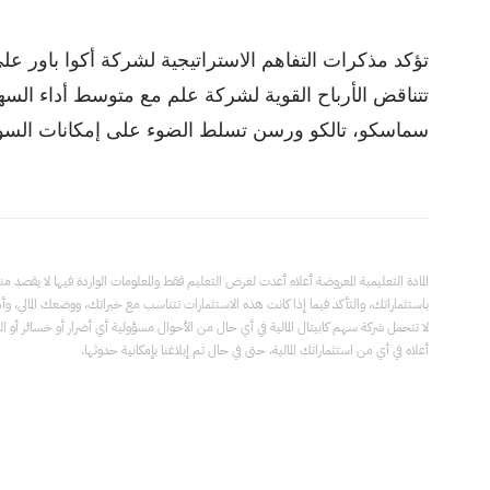
تتناقض الأرباح القوية لشركة علم مع متوسط أداء السهم،
سماسكو، تالكو ورسن تسلط الضوء على إمكانات السو
المادة التعليمية المعروضة أعلاه أعدت لغرض التعليم فقط والمعلومات الواردة فيها لا يقصد
باستثماراتك، والتأكد فيما إذا كانت هذه الاستثمارات تتناسب مع خبراتك، ووضعك المالي، وأ
لا تتحمل شركة سهم كابيتال المالية في أي حال من الأحوال مسؤولية أي أضرار أو خسائر أو التزا
أعلاه في أي من استثماراتك المالية، حتى في حال تم إبلاغنا بإمكانية حدوثها.