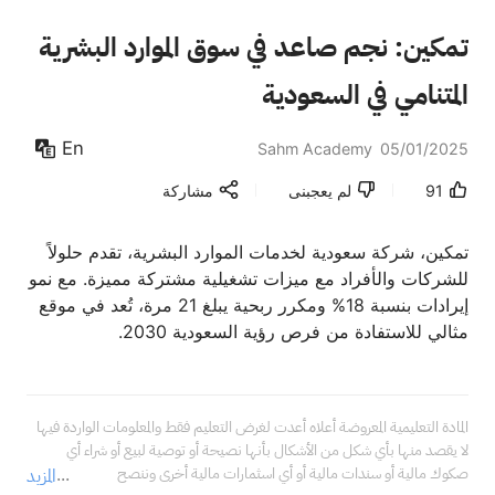
تمكين: نجم صاعد في سوق الموارد البشرية
المتنامي في السعودية
En
Sahm Academy
05/01/2025
91
لم يعجبنى
مشاركة
تمكين، شركة سعودية لخدمات الموارد البشرية، تقدم حلولاً
للشركات والأفراد مع ميزات تشغيلية مشتركة مميزة. مع نمو
إيرادات بنسبة 18% ومكرر ربحية يبلغ 21 مرة، تُعد في موقع
مثالي للاستفادة من فرص رؤية السعودية 2030.
المادة التعليمية المعروضة أعلاه أعدت لغرض التعليم فقط والمعلومات الواردة فيها 
لا يقصد منها بأي شكل من الأشكال بأنها نصيحة أو توصية لبيع أو شراء أي 
صكوك مالية أو سندات مالية أو أي اسثمارات مالية أخرى وننصح 
المزيد