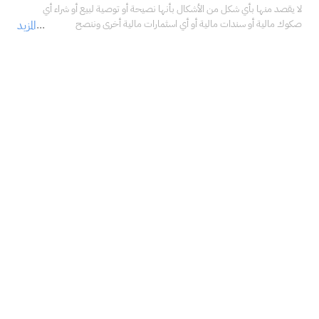
لا يقصد منها بأي شكل من الأشكال بأنها نصيحة أو توصية لبيع أو شراء أي 
صكوك مالية أو سندات مالية أو أي اسثمارات مالية أخرى وننصح 
المزيد
بالاستعانة بمستشار مالي محترف قبل اتخاذ أي قرارات تتعلق 
باستثماراتك، والتأكد فيما إذا كانت هذه الاستثمارات تتناسب مع خبراتك، 
ووضعك المالي، وأهدافك الاستثمارية.<br />لا تتحمل شركة سهم كابيتال المالية 
في أي حال من الأحوال مسؤولية أي أضرار أو خسائر أو التزامات، بما في ذلك على 
سبيل المثال لا الحصر، الأضرار أو الخسائر أو الالتزامات المباشرة أو غير المباشرة، 
والخاصة، والعرضية، والتبعية الناتجة عن استخدامك ما ذكر من معلومات في 
المادة التعليمية أعلاه في أي من استثماراتك المالية، حتى في حال تم إبلاغنا بإمكانية 
حدوثها.