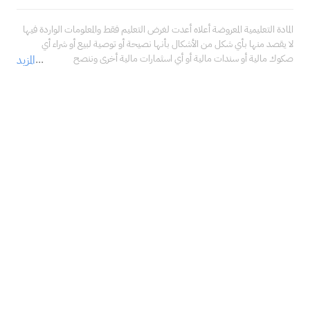
المادة التعليمية المعروضة أعلاه أعدت لغرض التعليم فقط والمعلومات الواردة فيها 
لا يقصد منها بأي شكل من الأشكال بأنها نصيحة أو توصية لبيع أو شراء أي 
صكوك مالية أو سندات مالية أو أي اسثمارات مالية أخرى وننصح 
المزيد
بالاستعانة بمستشار مالي محترف قبل اتخاذ أي قرارات تتعلق 
باستثماراتك، والتأكد فيما إذا كانت هذه الاستثمارات تتناسب مع خبراتك، 
ووضعك المالي، وأهدافك الاستثمارية.<br />لا تتحمل شركة سهم كابيتال المالية 
في أي حال من الأحوال مسؤولية أي أضرار أو خسائر أو التزامات، بما في ذلك على 
سبيل المثال لا الحصر، الأضرار أو الخسائر أو الالتزامات المباشرة أو غير المباشرة، 
والخاصة، والعرضية، والتبعية الناتجة عن استخدامك ما ذكر من معلومات في 
المادة التعليمية أعلاه في أي من استثماراتك المالية، حتى في حال تم إبلاغنا بإمكانية 
حدوثها.