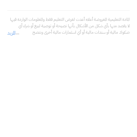
المادة التعليمية المعروضة أعلاه أعدت لغرض التعليم فقط والمعلومات الواردة فيها 
لا يقصد منها بأي شكل من الأشكال بأنها نصيحة أو توصية لبيع أو شراء أي 
صكوك مالية أو سندات مالية أو أي اسثمارات مالية أخرى وننصح 
المزيد
بالاستعانة بمستشار مالي محترف قبل اتخاذ أي قرارات تتعلق 
باستثماراتك، والتأكد فيما إذا كانت هذه الاستثمارات تتناسب مع خبراتك، 
ووضعك المالي، وأهدافك الاستثمارية.<br />لا تتحمل شركة سهم كابيتال المالية 
في أي حال من الأحوال مسؤولية أي أضرار أو خسائر أو التزامات، بما في ذلك على 
سبيل المثال لا الحصر، الأضرار أو الخسائر أو الالتزامات المباشرة أو غير المباشرة، 
والخاصة، والعرضية، والتبعية الناتجة عن استخدامك ما ذكر من معلومات في 
المادة التعليمية أعلاه في أي من استثماراتك المالية، حتى في حال تم إبلاغنا بإمكانية 
حدوثها.