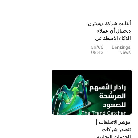
أعلنت شركة ويسترن
ديجيتال أن عملاء
الذكاء الاصطناعي
يتفاوضون بالفعل على
06/08
Benzinga
08:43
News
صفقات تخزين حتى
عام 2031: "لا تزال
الرؤية قوية للغاية".
مؤشر الاتجاهات |
تتصدر شركات
الخدمات التجارية -