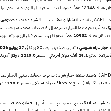
حيادي
05/01/26
500.00 دولار
كان هناك
12148
عقدًا مفتوحًا بهذا السعر قبل اليوم، وتمّ اليوم شرا
إيجابي
21/01/2028
5.00 دولار
مز:
AAPL
)، لاحظنا
انتشارًا واسعًا
لخيارات
الشراء
مع توجه
صعودي
.
إيجابي
21/01/2028
12.00 دولارًا
. تطلّب تنفيذ هذا الخيار تقسيمه إلى 5 صفقات منفصلة. بلغت التكلفة الإجمالية التي تكبّدها الطرف (أو الأطراف) المُصدرة للخيار
احد. كان هناك
10952
عقدًا مفتوحًا بهذا السعر قبل اليوم، وتمّ اليوم
سبحة
05/15/26
180.00 دولارًا
خيار شراء
هبوطي
،
تنتهي صلاحيتها بعد 80 يومًا في
17 يوليو 2026.
حيادي
05/15/26
33.00 دولارًا
أطراف) البائع
29.1 ألف دولار أمريكي
، بسعر
1215.0 دولارًا أمريكيًا
حيادي
06/18/26
60.00 دولارًا
AMD
)، لاحظنا صفقة
خيار
شراء
ذات توجه
محايد
. ينتهي الخيار بعد ث
طرف (أو الأطراف) البائع
27.7 ألف دولار أمريكي
، بسعر
1110.0 دولارًا أمريكيًا
ات
شراء
محايدة
، تنتهي صلاحيتها بعد 3 أيام في
1 مايو 2026.
تمثلت
35 ألف دولار أمريكي