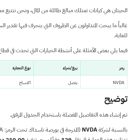
الحيتان هي كيانات تمتلك مبالغ طائلة من المال، ونحن نتتبع مع
غالباً ما يبحث المتداولون عن الظروف التي ينحرف فيها تقدير ا
للغاية.
فيما يلي بعض الأمثلة على أنشطة الخيارات التي تحدث في قطاع 
رمز
بيع/شراء
نوع التجارة
NVDA
يتصل
اكتساح
توضيح
AAPL
يتصل
اكتساح
مايكروسوفت
يتصل
تجارة
تم إنشاء هذه التفاصيل المفصلة باستخدام الجدول المرفق.
AMD
يتصل
تجارة
بالنسبة لشركة
NVDA
(المدرجة في بورصة ناسداك تحت الرمز:
A
تمثلت هذه العملية في نقل
129
عقدًا بسعر تنفيذ
210.00 دولارًا