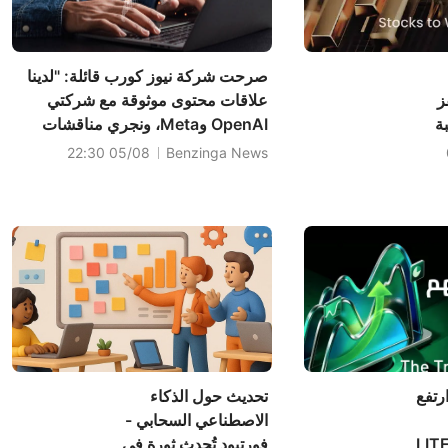
صرحت شركة نيوز كورب قائلة: "لدينا
ز
علاقات محتوى موثوقة مع شركتي
نسبة
OpenAI وMeta، ونجري مناقشات
 إليكم 20
متقدمة مع العديد من الشركات
05/08 22:30
Benzinga News
ت
الأخرى".
قبل افتتاح السوق (4
ارتفع
تحديث حول الذكاء
الاصطناعي السحابي -
اتصالات، بقيادة LITE
فورتيود تُحدث ثورة في