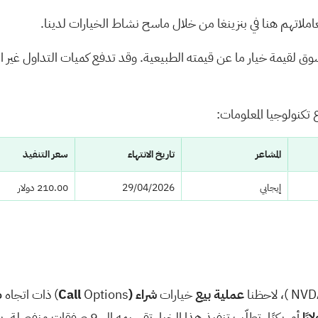
املاتهم هنا في بنزينغا من خلال ماسح نشاط الخيارات لدينا.
لسوق لقيمة خيار ما عن قيمته الطبيعية. وقد تدفع كميات التداول غير 
تكنولوجيا المعلومات:
المشاعر
تاريخ الانتهاء
سعر التنفيذ
إيجابي
29/04/2026
210.00 دولار
إيجابي
29/04/2026
275.00 دولارًا
سبحة
07/17/26
475.00 دولارًا
حيادي
05/01/26
320.00 دولارًا
NVD
)، لاحظنا
عملية بيع
خيارات
شراء (Call
Options) ذات اتجاه
ص
أمريكيًا. تطلّب تنفيذ هذا الخيار تقسيمه إلى 9 صفقات منفصلة. بلغ إجمالي التكلفة التي تكبّدها الطرف (أو الأطراف) البائع