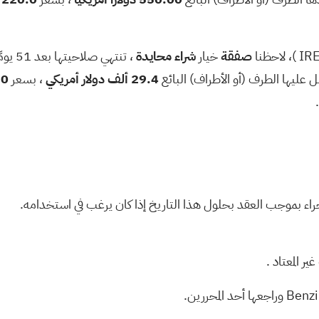
IR
)، لاحظنا
صفقة
خيار
شراء
محايدة
، تنتهي صلاحيتها بعد 51 يومًا في
ل عليها الطرف (أو الأطراف) البائع
29.4 ألف دولار أمريكي
، بسعر
268.0 
اء بموجب العقد بحلول هذا التاريخ إذا كان يرغب في استخدامه.
ير المعتاد
.