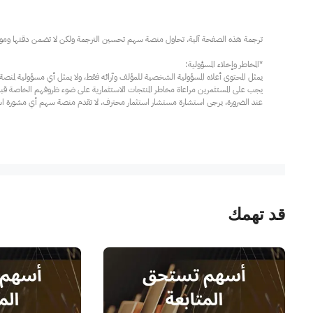
عند الضرورة، يرجى استشارة مستشار استثمار محترف. لا تقدم منصة سهم أي مشورة استثم
قد تهمك