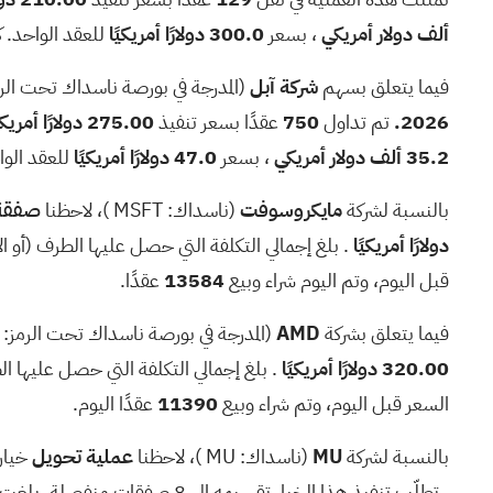
MU
يتصل
اكتساح
ألف دولار أمريكي
، بسعر
300.0 دولارًا أمريكيًا
للعقد الواحد. 
ONDS
يضع
تجارة
فيما يتعلق بسهم
شركة آبل
(المدرجة في بورصة ناسداك تحت الر
كرونة نرويجية
يتصل
تجارة
2026.
تم تداول
750
عقدًا بسعر تنفيذ
275.00 دولارًا أمريكيًا
35.2 ألف دولار أمريكي
، بسعر
47.0 دولارًا أمريكيًا
للعقد الو
أوركل
يتصل
اكتساح
بالنسبة لشركة
مايكروسوفت
(ناسداك:
MSFT
)، لاحظنا
صفقة 
إنف
يضع
تجارة
دولارًا أمريكيًا
. بلغ إجمالي التكلفة التي حصل عليها الطرف (أو ال
إيرين
يتصل
تجارة
قبل اليوم، وتم اليوم شراء وبيع
13584
عقدًا.
فيما يتعلق بشركة
AMD
(المدرجة في بورصة ناسداك تحت الرمز:
320.00 دولارًا أمريكيًا
. بلغ إجمالي التكلفة التي حصل عليها ال
السعر قبل اليوم، وتم شراء وبيع
11390
عقدًا اليوم.
بالنسبة لشركة
MU
(ناسداك:
MU
)، لاحظنا
عملية تحويل
خيار
. تطلّب تنفيذ هذا الخيار تقسيمه إلى 8 صفقات منفصلة. بلغت التكلفة الإجمالية التي تكبّدها الطرف (أو الأطراف) المُصدرة للخيار