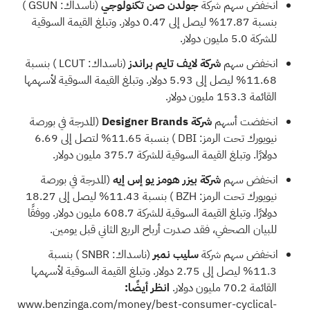
انخفض سهم شركة
جولدن صن تكنولوجي
(ناسداك:
GSUN
)
بنسبة 17.87% ليصل إلى 0.47 دولار. وتبلغ القيمة السوقية
للشركة 5.0 مليون دولار.
انخفض سهم
شركة لايف تايم براندز
(ناسداك:
LCUT
) بنسبة
11.68% ليصل إلى 5.93 دولار. وتبلغ القيمة السوقية لأسهمها
القائمة 153.3 مليون دولار.
انخفضت أسهم
شركة Designer Brands
(المدرجة في بورصة
نيويورك تحت الرمز:
DBI
) بنسبة 11.65% لتصل إلى 6.69
دولارًا. وتبلغ القيمة السوقية للشركة 375.7 مليون دولار.
انخفض سهم
شركة بيزر هومز يو إس إيه
(المدرجة في بورصة
نيويورك تحت الرمز:
BZH
) بنسبة 11.43% ليصل إلى 18.27
دولارًا. وتبلغ القيمة السوقية للشركة 608.7 مليون دولار. ووفقًا
للبيان الصحفي، فقد صدرت أرباح الربع الثاني قبل يومين.
انخفض سهم شركة
سليب نمبر
(ناسداك:
SNBR
) بنسبة
11.3% ليصل إلى 2.75 دولار. وتبلغ القيمة السوقية لأسهمها
القائمة 70.2 مليون دولار.
انظر أيضًا:
www.benzinga.com/money/best-consumer-cyclical-