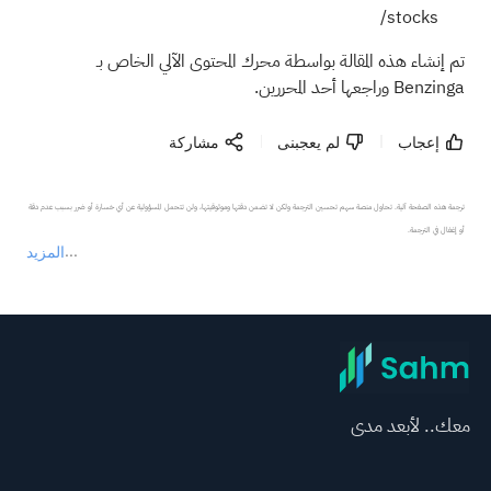
stocks/
تم إنشاء هذه المقالة بواسطة محرك المحتوى الآلي الخاص بـ
Benzinga وراجعها أحد المحررين.
إعجاب
لم يعجبنى
مشاركة
ترجمة هذه الصفحة آلية. تحاول منصة سهم تحسين الترجمة ولكن لا تضمن دقتها وموثوقيتها، ولن تتحمل المسؤولية عن أي خسارة أو ضرر بسبب عدم دقة 
المزيد
يمثل المحتوى أعلاه المسؤولية الشخصية للمؤلف وآرائه فقط، ولا يمثل أي مسؤولية لمنصة سهم، ولا يمكن لمنصة سهم تأكيد صحة ودقة ومصداقية المحتوى 
عند الضرورة، يرجى استشارة مستشار استثمار محترف. لا تقدم منصة سهم أي مشورة استثمارية، ولا تقدم أي التزامات أو ضمانات.
معك.. لأبعد مدى