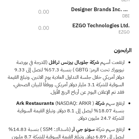
Designer Brands Inc. Class A
0.00
DBI
EZGO Technologies Ltd.
0.00
EZGO
الرابحون
ارتفعت أسهم
شركة جلوبال بيزنس ترافل
(المدرجة في بورصة
نيويورك تحت الرمز:
GBTG
) بنسبة 57.3% لتصل إلى 9.33
دولار أمريكي خلال جلسة التداول العادية يوم الاثنين. وتبلغ القيمة
السوقية للشركة 3.1 مليار دولار أمريكي. ووفقًا للبيان الصحفي،
فقد تم الإعلان اليوم عن أرباح الربع الأول.
ارتفع سهم
شركة Ark Restaurants
)
ARKR
(NASDAQ:
بنسبة 18.07% ليصل إلى 8.1 دولار. وتبلغ القيمة السوقية
للشركة 24.7 مليون دولار.
ارتفع سهم شركة
سونو جي آر
(ناسداك:
SSM
) بنسبة 14.83%
ليصل إلى 6.89 دولار. وتبلغ القيمة السوقية للشركة 8.7 مليون