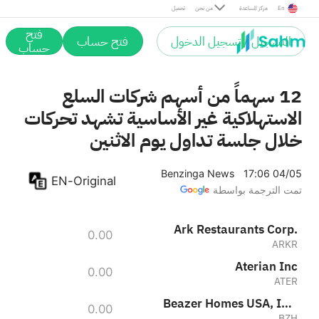
Beazer Homes USA, Inc.
En
مركز المساعدة
من نحن
تحميل
0.00%
0.00
BZH
Designer Brands Inc. Class A
فتح
0.00%
0.00
التسجيل / تسجيل الدخول
فتح حساب
DBI
حساب
EZGO Technologies Ltd.
0.00%
0.00
EZGO
12 سهماً من أسهم شركات السلع
الاستهلاكية غير الأساسية تشهد تحركات
خلال جلسة تداول يوم الاثنين
Benzinga News
17:06 04/05
EN-Original
تمت الترجمة بواسطة
Ark Restaurants Corp.
0.00
ARKR
Aterian Inc
0.00
ATER
Beazer Homes USA, Inc.
0.00
BZH