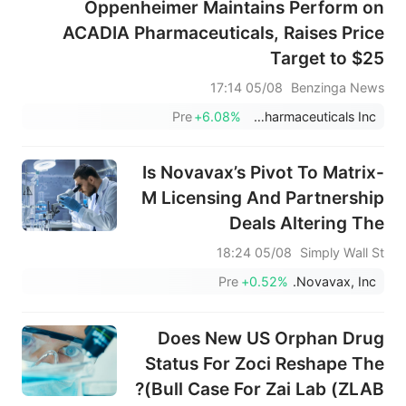
Oppenheimer Maintains Perform on
ACADIA Pharmaceuticals, Raises Price
Target to $25
05/08 17:14
Benzinga News
Pre
+6.08%
ACADIA Pharmaceuticals Inc.
Is Novavax’s Pivot To Matrix-
M Licensing And Partnership
Deals Altering The
Investment Case For NVAX?
05/08 18:24
Simply Wall St
Pre
+0.52%
Novavax, Inc.
Does New US Orphan Drug
Status For Zoci Reshape The
Bull Case For Zai Lab (ZLAB)?