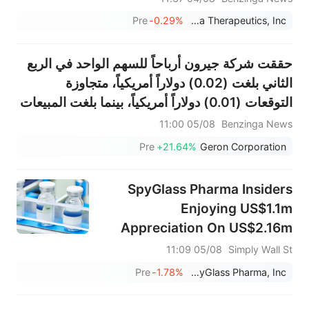
الاستباقي للمرضى الداخليين في المستشفيات
Pre
-0.29%
Abeona Therapeutics, Inc.
للسنة المالية 2027.
حققت شركة جيرون أرباحاً للسهم الواحد في الربع
الثاني بلغت (0.02) دولاراً أمريكياً، متجاوزة
التوقعات (0.01) دولاراً أمريكياً، بينما بلغت المبيعات
57.480 مليون دولار أمريكي، متجاوزة التوقعات
05/08 11:00
Benzinga News
البالغة 55.208 مليون دولار أمريكي.
Pre
+21.64%
Geron Corporation
SpyGlass Pharma Insiders
Enjoying US$1.1m
Appreciation On US$2.16m
Investment
05/08 11:09
Simply Wall St
Pre
-1.78%
SpyGlass Pharma, Inc.