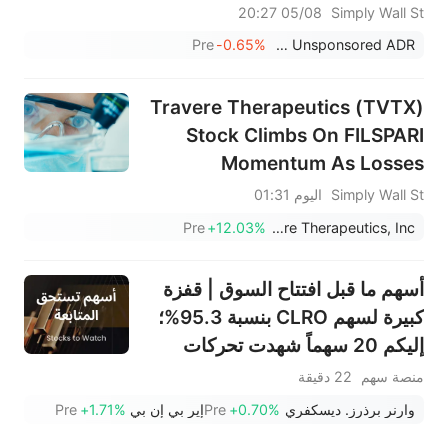
05/08 20:27
Simply Wall St
Pre
-0.65%
Zai Lab Limited Unsponsored ADR
Travere Therapeutics (TVTX)
Stock Climbs On FILSPARI
Momentum As Losses
Deepen
Simply Wall St
اليوم 01:31
Pre
+12.03%
Travere Therapeutics, Inc.
أسهم ما قبل افتتاح السوق | قفزة
كبيرة لسهم CLRO بنسبة 95.3%؛
إليكم 20 سهماً شهدت تحركات
ملحوظة قبل افتتاح السوق (6
منصة سهم
22 دقيقة
أغسطس)
وارنر برذرز. ديسكفري
+0.70%
Pre
إير بي إن بي
+1.71%
Pre