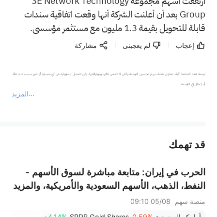
ارتفعت أسهم مجموعة 3E Network Technology
Group بعد أن أعلنت الشركة أنها وقعت اتفاقية سندات
قابلة للتحويل بقيمة 1.3 مليون مع مستثمر مؤسسي.
إعجاب
لم يعجبنى
مشاركة
ترجمة هذه الصفحة آلية. تحاول منصة سهم تحسين الترجمة ولكن لا تضمن دقتها وموثوقيتها، ولن تتحمل المسؤولية عن أي خسارة أو ضرر بسبب عدم دقة 
المزيد
يمثل المحتوى أعلاه المسؤولية الشخصية للمؤلف وآرائه فقط، ولا يمثل أي مسؤولية لمنصة سهم، ولا يمكن لمنصة سهم تأكيد صحة ودقة ومصداقية المحتوى 
قد تهمك
عند الضرورة، يرجى استشارة مستشار استثمار محترف. لا تقدم منصة سهم أي مشورة استثمارية، ولا تقدم أي التزامات أو ضمانات.
الحرب في إيران: متابعة مباشرة لسوق الأسهم -
النفط، الذهب، الأسهم السعودية والأمريكية، والمزيد
منصة سهم
05/08 09:10
أرامكو السعودية
-0.59%
SPDR Gold Shares
+4.14%