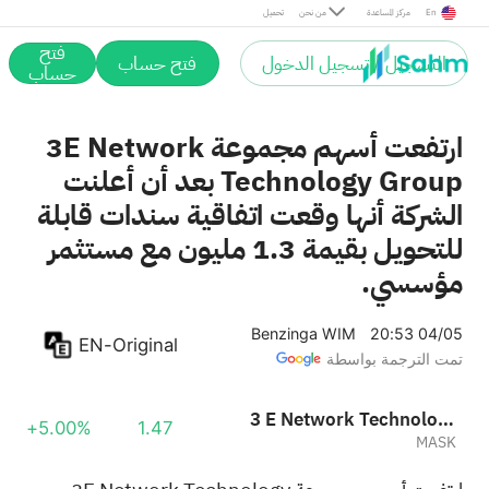
En
مركز المساعدة
من نحن
تحميل
فتح
التسجيل / تسجيل الدخول
فتح حساب
حساب
ارتفعت أسهم مجموعة 3E Network
Technology Group بعد أن أعلنت
الشركة أنها وقعت اتفاقية سندات قابلة
للتحويل بقيمة 1.3 مليون مع مستثمر
مؤسسي.
Benzinga WIM
20:53 04/05
EN-Original
تمت الترجمة بواسطة
3 E Network Technology Group Ltd
+5.00%
1.47
MASK