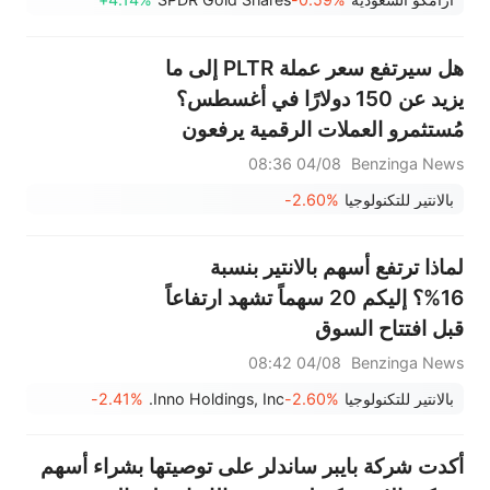
هل سيرتفع سعر عملة PLTR إلى ما
يزيد عن 150 دولارًا في أغسطس؟
مُستثمرو العملات الرقمية يرفعون
سقف توقعاتهم بعد أرباح بالانتير
04/08 08:36
Benzinga News
القوية في الربع الثاني.
بالانتير للتكنولوجيا
-2.60%
لماذا ترتفع أسهم بالانتير بنسبة
16%؟ إليكم 20 سهماً تشهد ارتفاعاً
قبل افتتاح السوق
04/08 08:42
Benzinga News
بالانتير للتكنولوجيا
-2.60%
Inno Holdings, Inc.
-2.41%
أكدت شركة بايبر ساندلر على توصيتها بشراء أسهم