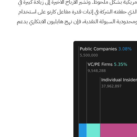
اتها بنسبة 75.2% سنويًا، متجاوزةً بذلك أداء السوق الأمريكية بشكل ملحوظ. وتُشير الأرباح الأخيرة إلى زيادة كبيرة في
الخسائر الصافية عند 11.74 مليون دولار أمريكي. ويُبرز النجاح الذي حققته الشركة في إثبات قدرة مفاعل كارنو على استخدام
 ومحدودية السيولة النقدية، فإن نهج هايليون الابتكاري يدعم