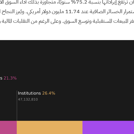
تُظهر شركة هايليون هولدينغز إمكانات نمو واعدة، إذ من المتوقع أن ترتفع إيراد
الإيرادات لتصل إلى 2.83 مليون دولار أمريكي، على الرغم من استمرار 
فز المبيعات المستقبلية وتوسع السوق. وعلى الرغم من التقلبات المالية