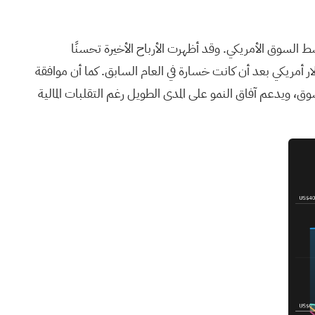
سبة 11.8% سنويًا، وهي نسبة أعلى بقليل من متوسط السوق الأمريكي. وقد أظهرت الأرباح الأخيرة تحسنًا
93.52 مليون دولار أمريكي، بزيادة كبيرة عن العام السابق، وتحولًا إلى صافي دخل قدره 5.21 مليون دولار أمريكي بعد أن كانت خسارة في العام السابق. كما أن موافقة
ت عمرية مختلفة، يعزز من انتشاره في السوق، ويدعم آفاق النمو على المدى الطويل رغم التقلبات المالية