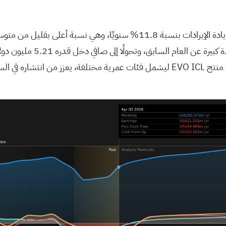
يُبرز النمو المتوقع لشركة STAAR Surgical من خلال توقعاتها بزيادة الإيرادات بن
ملحوظًا، حيث بلغت المبيعات 
إدارة الغذاء والدواء الأمريكية الأخيرة على توسيع نطاق استخدام منتج EVO ICL ليشمل فئا