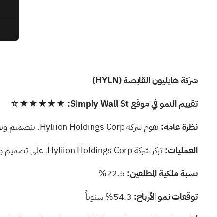
شركة هايليون القابضة
(HYLN)
تقييم النمو في موقع Simply Wall St:
★★★★★☆
نظرة عامة:
تقوم شركة Hyliion Holdings Corp. بتصميم وتطوير مولدات الطاقة للتطبيقات الثابتة والمتنقلة، وتبلغ قيمتها السوقية حوالي 477.92 مليون دولار.
العمليات:
تركز شركة Hyliion Holdings Corp. على تصميم وتطوير مولدات الطاقة للتطبيقات الثابتة والمتنقلة، على الرغم من عدم تفصيل قطاعات الإيرادات المحددة في المعلومات المقدمة.
نسبة ملكية المطلعين:
22.5%
توقعات نمو الأرباح:
54.3% سنوياً