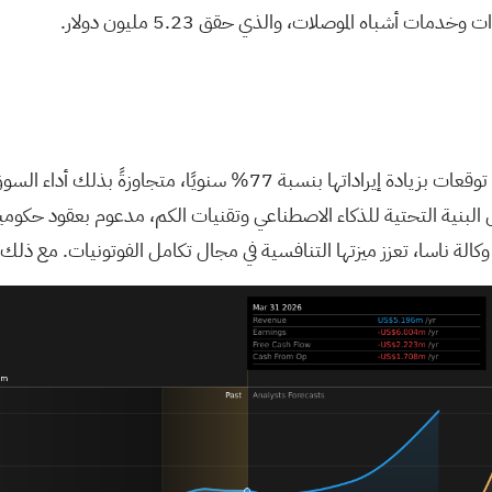
أشباه الموصلات، والذي حقق 5.23 مليون دولار.
تتمتع شركة أيلوما بموقع استراتيجي يؤهلها لتحقيق نمو كبير، مع توقعات 
من وكالة ناسا، تعزز ميزتها التنافسية في مجال تكامل الفوتونيات. مع ذ