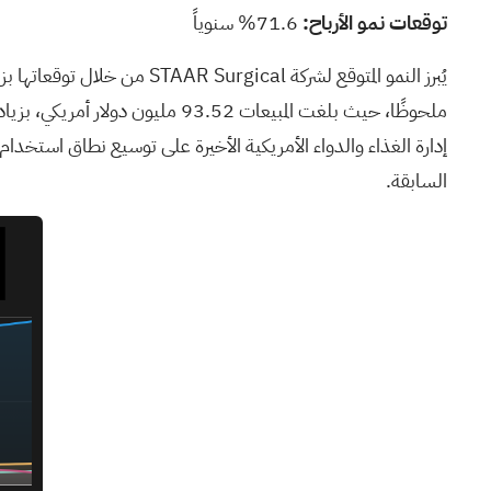
توقعات نمو الأرباح:
71.6% سنوياً
السابقة.