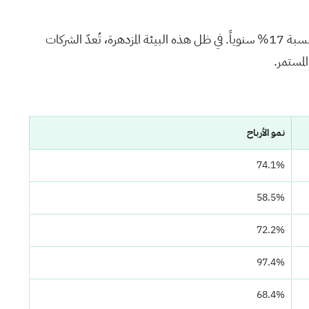
شهد السوق الأمريكي استقراراً خلال الأسبوع الماضي، رغم ارتفاعه الملحوظ بنسبة 25% مقارنةً بالعام الماضي، مع توقعات بنمو الأرباح بنسبة 17% سنوياً. في ظل هذه البيئة المزدهرة، تُعدّ الشركات
لمستمر.
نمو الأرباح
74.1%
58.5%
72.2%
97.4%
68.4%