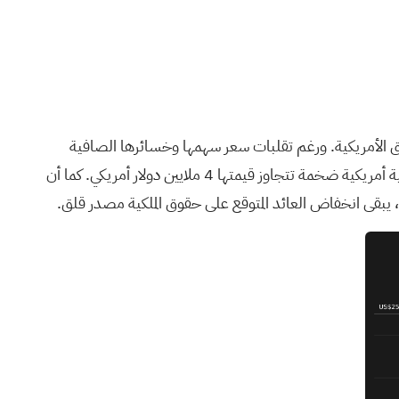
بزيادة إيراداتها بنسبة 77% سنويًا، متجاوزةً بذلك أداء السوق الأمريكية. ورغم تقلبات سعر سهمها وخسائرها الصافية
الأخيرة، إلا أن تركيزها الاستراتيجي على قطاعات النمو المرتفع، مثل البنية التحتية للذكاء الاصطناعي وتقنيات الكم، مدعوم بعقود حكومية أمريكية ضخمة تتجاوز قيمتها 4 ملايين دولار أمريكي. كما أن
لك، يبقى انخفاض العائد المتوقع على حقوق الملكية مصدر قلق.