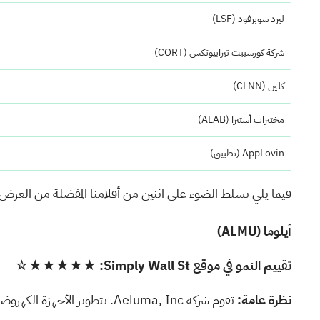
ليرد سوبرفود
(LSF)
شركة كورسيبت ثيرابيوتكس
(CORT)
كلين
(CLNN)
مختبرات أستيرا
(ALAB)
AppLovin (تطبيق)
فيما يلي نسلط الضوء على اثنين من أفلامنا المفضلة من العر
أيلوما
(ALMU)
تقييم النمو في موقع Simply Wall St:
★★★★★☆
نظرة عامة:
تقوم شركة Aeluma, Inc. بتطوير الأجهزة الكهروضوئية والإلكترونية لتطبيقات الاستشعار والاتصالات والحوسبة في الولايات المتحدة بقيمة سوقية تبلغ 488.06 مليون دولار.