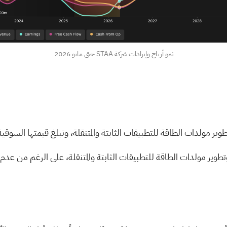
نمو أرباح وإيرادات شركة STAA حتى مايو 2026