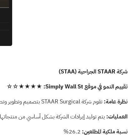
شركة STAAR الجراحية
(STAA)
تقييم النمو في موقع Simply Wall St:
★★★★☆☆
نظرة عامة:
تقوم شركة STAAR Surgical بتصميم وتطوير وتصنيع وبيع العدسات القابلة للزرع داخل العين وأنظمة توصيل الملحقات للعين، بقيمة سوقية تبلغ حوالي 1.40 مليار دولار.
العمليات:
يتم توليد إيرادات الشركة بشكل أساسي من منتجاتها الجراحية العين
نسبة ملكية المطلعين:
26.2%