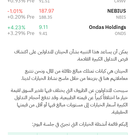
+0.93%
Pre
91.51
CRWV
NEBIUS
187.97
-1.01%
+0.20%
Pre
188.35
NBIS
Ondas Holdings
9.11
+4.23%
+3.29%
Pre
9.41
ONDS
يمكن أن يساعد هذا التنبيه بشأن الحيتان المتداولين على اكتشاف
فرص التداول الكبيرة القادمة.
الحيتان هي كيانات تمتلك مبالغ طائلة من المال، ونحن نتتبع
معاملاتهم هنا في بنزينغا من خلال ماسح نشاط الخيارات لدينا.
سيبحث المتداولون عن الظروف التي يختلف فيها تقدير السوق لقيمة
خيار ما اختلافاً كبيراً عن قيمته الطبيعية. وقد تدفع أحجام التداول
الكبيرة أسعار الخيارات إلى مستويات مبالغ فيها أو أقل من قيمتها
الحقيقية.
إليكم قائمة أنشطة الخيارات التي تجري في جلسة اليوم: