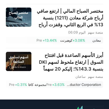
مختصر الصباح المالي | ارتفع صافي
أرباح شركة معادن (1211) بنسبة
13% في الربع الثاني، وقفزت أرباح
شركة باتك (4110) بنسبة 293%؛
منصة سهم
اليوم 06:09
ووقعت شركة طيران ناس (4264)
معادن
+3.08%
كوهيرنت
+13.44%
Pre
اتفاقية سفر مع الحكومة السعودية؛
ويستهدف الرئيس التنفيذي لشركة
أبرز الأسهم الصاعدة قبل افتتاح
سبيس إكس، إيلون ماسك هدفاً
السوق | ارتفاع ملحوظ لسهم DKI
جديداً
بنسبة 143.3%؛ إليكم 20 سهماً
تشهد تحركات قبل افتتاح السوق
منصة سهم
ساعتان
(10 أغسطس)
ON Semiconductor Corporation
+3.63%
Pre
مجموعة كافا
+0.31%
Pre