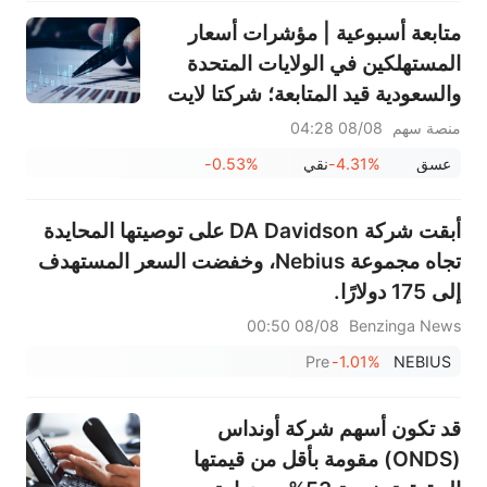
مايكروسوفت (MSFT) إلى 690
متابعة أسبوعية | مؤشرات أسعار
دولار
المستهلكين في الولايات المتحدة
والسعودية قيد المتابعة؛ شركتا لايت
وكور تعلنان عن أرباحهما؛ فعاليات
منصة سهم
08/08 04:28
توزيع الأرباح لشركات سابك أغري-
عسق
-4.31%
نقي
-0.53%
نيوترينتس (2020)، وريبل (1010)،
وسابك (2010)
أبقت شركة DA Davidson على توصيتها المحايدة
تجاه مجموعة Nebius، وخفضت السعر المستهدف
إلى 175 دولارًا.
08/08 00:50
Benzinga News
Pre
-1.01%
NEBIUS
قد تكون أسهم شركة أونداس
(ONDS) مقومة بأقل من قيمتها