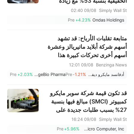
الحقيقية بنسبة 53% مع زيادة
وضوح الإنتاج بفضل طلبية الجيش.
09/08 02:40
Simply Wall St
Pre
+4.23%
Ondas Holdings
متابعة تقلبات الأرباح: قد تشهد
أسهم شركة أبلايد ماتيريالز وعشرة
أسهم أخرى تحركات كبيرة هذا
الأسبوع
09/08 12:01
Benzinga News
أدفانسد مايكرو ديفايسز
-1.21%
Pre
BridgeBio Pharma
+2.03%
Pre
قد تكون قيمة شركة سوبر مايكرو
كمبيوتر (SMCI) مبالغ فيها بنسبة
27% بسبب طلبات جديدة على
الذكاء الاصطناعي بقيمة 60 مليار
09/08 16:24
Simply Wall St
دولار
Pre
+5.96%
Super Micro Computer, Inc.