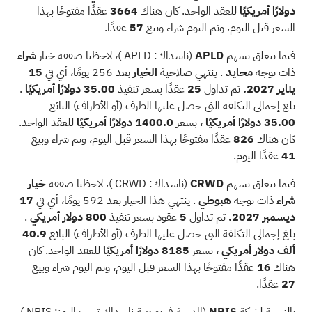
دولارًا أمريكيًا
للعقد الواحد. كان هناك
3664
عقدًا مفتوحًا بهذا
السعر قبل اليوم، وتم اليوم شراء وبيع
57
عقدًا.
فيما يتعلق بسهم
APLD
(ناسداك:
APLD
)، لاحظنا صفقة خيار
شراء
ذات توجه
محايد
. ينتهي صلاحية
الخيار
بعد 256 يومًا، أي في
15
يناير 2027.
تم تداول
25
عقدًا بسعر تنفيذ
35.00 دولارًا أمريكيًا
.
بلغ إجمالي التكلفة التي حصل عليها الطرف (أو الأطراف) البائع
35.00 دولارًا أمريكيًا
، بسعر
1400.0 دولارًا أمريكيًا
للعقد الواحد.
كان هناك
826
عقدًا مفتوحًا بهذا السعر قبل اليوم، وتم شراء وبيع
41
عقدًا اليوم.
فيما يتعلق بسهم
CRWD
(ناسداك:
CRWD
)، لاحظنا صفقة
خيار
شراء
ذات توجه
هبوطي
. ينتهي هذا الخيار بعد 592 يومًا، أي في
17
ديسمبر 2027.
تم تداول
5
عقود بسعر تنفيذ
800 دولار أمريكي
.
بلغ إجمالي التكلفة التي حصل عليها الطرف (أو الأطراف) البائع
40.9
ألف دولار أمريكي
، بسعر
8185 دولارًا أمريكيًا
للعقد الواحد. كان
هناك
16
عقدًا مفتوحًا بهذا السعر قبل اليوم، وتم اليوم شراء وبيع
27
عقدًا.
بالنسبة لشركة
NBIS
(المدرجة في بورصة ناسداك تحت الرمز:
NBIS
)،