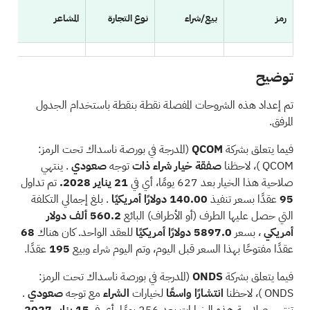
رمز
بيع/شراء
نوع التجارة
المشاعر
تار
كيوكوم
يتصل
تجارة
إيجابي
28
توضيح
تم إعداد هذه الشروحات المفصلة نقطة بنقطة باستخدام الجدول
ONDS
يتصل
اكتساح
إيجابي
27
المرفق.
CRWV
يتصل
تجارة
إيجابي
27
فيما يتعلق بشركة
QCOM
(المدرجة في بورصة ناسداك تحت الرمز:
QCOM
)، لاحظنا
صفقة خيار شراء
ذات
توجه
صعودي
. ينتهي
إس إم سي آي
يتصل
تجارة
إيجابي
26
صلاحية هذا الخيار بعد 627 يومًا، أي في
21 يناير 2028.
تم تداول
95
عقدًا بسعر تنفيذ
140.00 دولارًا أمريكيًا
. بلغ إجمالي التكلفة
APLD
يتصل
تجارة
حيادي
27
التي حصل عليها الطرف (أو الأطراف) البائع
560.2 ألف دولار
أمريكي
، بسعر
5897.0 دولارًا أمريكيًا
للعقد الواحد. كان هناك
68
CRWD
يتصل
تجارة
سبحة
27
عقدًا مفتوحًا بهذا السعر قبل اليوم، وتم اليوم شراء وبيع
195
عقدًا.
NBIS
يتصل
تجارة
سبحة
26
فيما يتعلق بشركة
ONDS
(المدرجة في بورصة ناسداك تحت الرمز:
ONDS
)، لاحظنا
انتشارًا واسعًا
لخيارات
الشراء
مع توجه
صعودي
.
تنتهي صلاحية هذه الخيارات بعد 256 يومًا، أي في
15 يناير 2027.