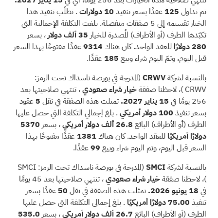
تم تداول
125
عقدًا بسعر تنفيذ
10 دولارات
. تطلّب تنفيذ هذا
الخيار تقسيمه إلى 5 صفقات منفصلة. بلغت التكلفة الإجمالية التي
تكبّدها الطرف (أو الأطراف) المُصدرة للخيار
35 ألف دولار
، بسعر
280 دولارًا
للعقد الواحد. كان هناك
9314
عقدًا مفتوحًا بهذا السعر
قبل اليوم، وتمّ اليوم شراء وبيع
185
عقدًا.
بالنسبة لشركة
CRWV
(المدرجة في بورصة ناسداك تحت الرمز:
CRWV
)، لاحظنا صفقة
خيار
شراء
صعودي
، تنتهي صلاحيتها بعد
256 يومًا في
15 يناير 2027.
تمثلت هذه الصفقة في نقل
5
عقود
بسعر تنفيذ
100 دولار أمريكي
. بلغ إجمالي التكلفة التي حصل عليها
الطرف (أو الأطراف) البائع
26.8 ألف دولار أمريكي
، بسعر
5370
دولارًا أمريكيًا
للعقد الواحد. كان هناك
1381
عقدًا مفتوحًا بهذا
السعر قبل اليوم، وتم اليوم شراء وبيع
99
عقدًا.
بالنسبة لشركة
SMCI
(المدرجة في بورصة ناسداك تحت الرمز:
SMCI
)، لاحظنا صفقة
خيار
شراء
صعودي
، تنتهي صلاحيتها بعد 45 يومًا
في
18 يونيو 2026.
تمثلت هذه الصفقة في نقل
50
عقدًا بسعر
تنفيذ
75.00 دولارًا أمريكيًا
. بلغ إجمالي التكلفة التي حصل عليها
الطرف (أو الأطراف) البائع
26.7 ألف دولار أمريكي
، بسعر
535.0