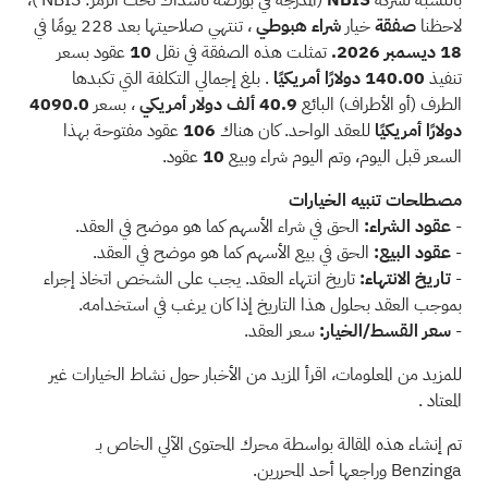
لاحظنا
صفقة
خيار
شراء
هبوطي
، تنتهي صلاحيتها بعد 228 يومًا في
18 ديسمبر 2026.
تمثلت هذه الصفقة في نقل
10
عقود بسعر
تنفيذ
140.00 دولارًا أمريكيًا
. بلغ إجمالي التكلفة التي تكبدها
الطرف (أو الأطراف) البائع
40.9 ألف دولار أمريكي
، بسعر
4090.0
دولارًا أمريكيًا
للعقد الواحد. كان هناك
106
عقود مفتوحة بهذا
السعر قبل اليوم، وتم اليوم شراء وبيع
10
عقود.
مصطلحات تنبيه الخيارات
-
عقود الشراء:
الحق في شراء الأسهم كما هو موضح في العقد.
-
عقود البيع:
الحق في بيع الأسهم كما هو موضح في العقد.
-
تاريخ الانتهاء:
تاريخ انتهاء العقد. يجب على الشخص اتخاذ إجراء
بموجب العقد بحلول هذا التاريخ إذا كان يرغب في استخدامه.
-
سعر القسط/الخيار:
سعر العقد.
للمزيد من المعلومات، اقرأ
المزيد من الأخبار حول نشاط الخيارات غير
المعتاد
.
تم إنشاء هذه المقالة بواسطة محرك المحتوى الآلي الخاص بـ
Benzinga وراجعها أحد المحررين.