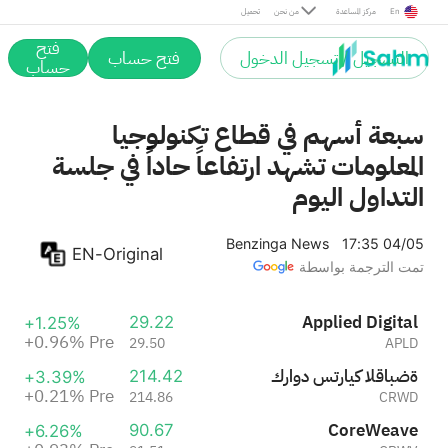
90.67
CoreWeave
Pre
En
مركز المساعدة
من نحن
تحميل
+0.93%
91.51
CRWV
Pre
فتح
+4.23%
التسجيل / تسجيل الدخول
فتح حساب
9.11
Ondas Holdings
حساب
+3.29%
9.41
ONDS
Pre
سبعة أسهم في قطاع تكنولوجيا
المعلومات تشهد ارتفاعاً حاداً في جلسة
التداول اليوم
Benzinga News
17:35 04/05
EN-Original
تمت الترجمة بواسطة
Applied Digital
29.22
+1.25%
+0.96%
Pre
29.50
APLD
كراود سترايك القابضة
214.42
+3.39%
+0.21%
Pre
214.86
CRWD
CoreWeave
90.67
+6.26%