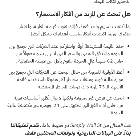
التحذير الثلاث المهمة.
هل تبحث عن المزيد من أفكار الاستثمار؟
إذا اكتفيت بسهم واحد فقط، فإنك تفوت فرصة المقارنة، واختبار
تفكيرك، وربما اكتشاف أفكار تناسب أهدافك بشكل أفضل.
حدد القيمة المستهدفة أولاً، وانظر كم عدد الشركات التي تجمع بين
الجودة والتدفق النقدي والسعر الذي لا يزال يبدو معقولاً من
خلال
62 سهماً عالي الجودة مقوم بأقل من قيمته الحقيقية
.
أعط الأولوية للمرونة من خلال البحث عن الشركات التي تجمع بين
موارد مالية قوية وملفات مخاطر أكثر هدوءًا باستخدام
قائمة
الأسهم الـ 73 المرنة ذات درجات المخاطر المنخفضة
.
ابحث عن فرص غير معروفة ولكنها لا تزال تُظهر أساسيات قوية
من خلال
أداة الفرز التي تحتوي على 24 جوهرة غير مكتشفة عالية
الجودة
.
هذا المقال من Simply Wall St ذو طبيعة عامة.
نقدم تعليقاتنا
بناءً على البيانات التاريخية وتوقعات المحللين فقط،