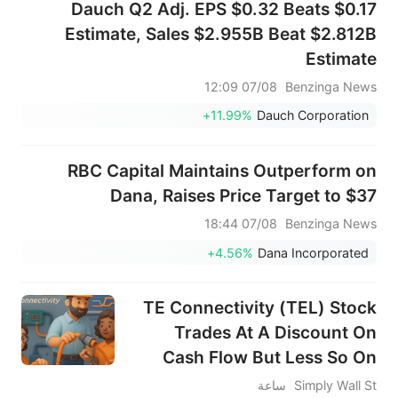
Dauch Q2 Adj. EPS $0.32 Beats $0.17
Estimate, Sales $2.955B Beat $2.812B
Estimate
07/08 12:09
Benzinga News
+11.99%
Dauch Corporation
RBC Capital Maintains Outperform on
Dana, Raises Price Target to $37
07/08 18:44
Benzinga News
+4.56%
Dana Incorporated
TE Connectivity (TEL) Stock
Trades At A Discount On
Cash Flow But Less So On
Earnings
Simply Wall St
ساعة