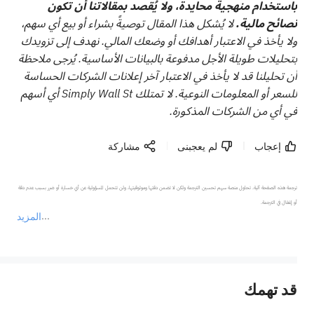
باستخدام منهجية محايدة، ولا يُقصد بمقالاتنا أن تكون
نصائح مالية.
لا يُشكل هذا المقال توصيةً بشراء أو بيع أي سهم،
ولا يأخذ في الاعتبار أهدافك أو وضعك المالي. نهدف إلى تزويدك
بتحليلات طويلة الأجل مدفوعة بالبيانات الأساسية. يُرجى ملاحظة
أن تحليلنا قد لا يأخذ في الاعتبار آخر إعلانات الشركات الحساسة
للسعر أو المعلومات النوعية. لا تمتلك Simply Wall St أي أسهم
في أي من الشركات المذكورة.
إعجاب
لم يعجبنى
مشاركة
ترجمة هذه الصفحة آلية. تحاول منصة سهم تحسين الترجمة ولكن لا تضمن دقتها وموثوقيتها، ولن تتحمل المسؤولية عن أي خسارة أو ضرر بسبب عدم دقة 
المزيد
يمثل المحتوى أعلاه المسؤولية الشخصية للمؤلف وآرائه فقط، ولا يمثل أي مسؤولية لمنصة سهم، ولا يمكن لمنصة سهم تأكيد صحة ودقة ومصداقية المحتوى 
قد تهمك
عند الضرورة، يرجى استشارة مستشار استثمار محترف. لا تقدم منصة سهم أي مشورة استثمارية، ولا تقدم أي التزامات أو ضمانات.