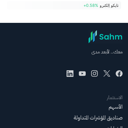
تايكو إلكترو
+0.58%
معك.. لأبعد مدى
الاستثمار
الأسهم
صناديق المؤشرات المتداولة