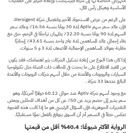
الكهربائي الخاصة بها إلى شركة فيرسيجنت وإعادة التركيز على العمليات
الأساسية وهيكل رأس المال.
على الرغم من عرض الاستحواذ الأخير وانفصال شركة Versigent،
فإن عائد سعر سهم Aptiv لمدة 30 يومًا بنسبة 16.56٪ وعائد سعر
السهم لمدة 90 يومًا بنسبة 32.20٪ يظهران تراجعًا في الزخم، حتى مع
بقاء إجمالي عائد المساهمين لمدة عام واحد بنسبة 43.61٪ إيجابيًا
مقارنة بعوائد المساهمين الإجمالية الأضعف لمدة 3 و 5 سنوات.
إذا كان هذا النوع من إعادة تشكيل الشركات يثير اهتمامك، فقد يكون
من المفيد الاطلاع على ما يحدث في المجالات ذات الصلة مثل تكنولوجيا
السيارات والروبوتات والأتمتة من خلال
أسهم شركات الروبوتات والأتمتة
البالغ عددها 33 شركة
.
مع وجود أسهم شركة Aptiv عند حوالي 60.12 دولارًا أمريكيًا، وهو
سعر يشير إلى خصم يزيد عن 50٪ عن كل من أهداف المحللين وبعض
التقديرات الجوهرية، فإن السؤال الرئيسي هو ما إذا كانت هذه الفجوة
تعكس خطأ في التسعير أم أن السوق يتوقع بالفعل نموًا مستقبليًا.
الرواية الأكثر شيوعًا: 40.4% أقل من قيمتها