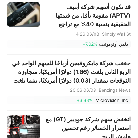
قد تكون أسهم شركة أبتيف
(APTV) مقومة بأقل من قيمتها
الحقيقية بنسبة 40% مع تراجع
التوقعات وانخفاض معنويات
06/08 14:26
Simply Wall St
المستثمرين.
دلفي أوتوموتيف
+7.02%
حققت شركة مايكروفيجن أرباحًا للسهم الواحد في
الربع الثاني بلغت (1.66) دولارًا أمريكيًا، متجاوزة
التوقعات بمقدار (0.03) دولارًا أمريكيًا، بينما بلغت
المبيعات 1.473 مليون دولار أمريكي، متجاوزة
06/08 20:06
Benzinga News
التوقعات بمقدار 200 ألف دولار أمريكي.
+3.83%
MicroVision, Inc.
انخفض سهم شركة جوديير (GT) مع
استمرار الخسائر رغم تحسين
هامش الربح