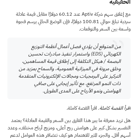
الحقيقية
مع إغلاق سهم شركة Aptiv عند 60.12 دولارًا مقابل قيمة عادلة
سردية تبلغ حوالي 100.81 دولارًا، فإن الوضع الحالي يرسم فجوة
واسعة بين السعر والتوقعات.
من المتوقع أن يؤدي فصل أعمال أنظمة التوزيع
الكهربائي
(EDS)
واستمرار تنفيذ مبادرات تحسين
البصمة / هيكل التكلفة إلى إطلاق قيمة المساهمين،
وخلق مرونة في الميزانية العمومية، والسماح بمزيد من
التركيز على البرمجيات ومجالات الإلكترونيات المتقدمة
ذات النمو المرتفع، مع تأثير إيجابي على صافي
الهوامش ونمو الأرباح على المدى الطويل.
اقرأ القصة كاملة.
اقرأ القصة كاملة.
هل تريد معرفة ما يبرر هذا الفارق بين السعر والقيمة العادلة؟ يعتمد
التفسير بشكل كبير على هوامش ربح أعلى، ومزيج أرباح مختلف، وعدد
أسهم أقل. والجزء المثير للاهتمام هو كيف تتضافر هذه العوامل لدعم