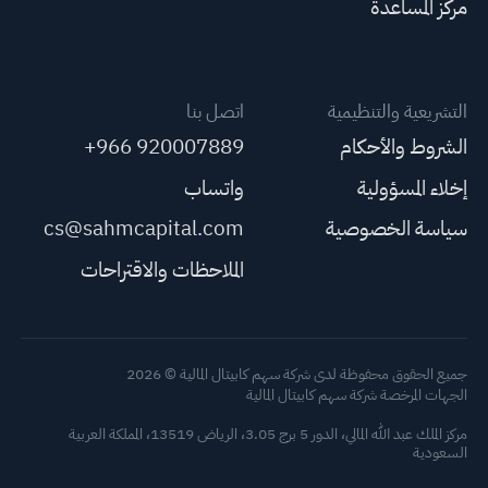
مركز المساعدة
التشريعية والتنظيمية
اتصل بنا
الشروط والأحكام
+966 920007889
إخلاء المسؤولية
واتساب
سياسة الخصوصية
cs@sahmcapital.com
الملاحظات والاقتراحات
جميع الحقوق محفوظة لدى شركة سهم كابيتال المالية © 2026
الجهات المرخصة شركة سهم كابيتال المالية
مركز الملك عبد الله المالي، الدور 5 برج 3.05، الرياض 13519، المملكة العربية
السعودية