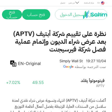
En
مركز المساعدة
من نحن
تحميل
فتح
التسجيل / تسجيل الدخول
فتح حساب
حساب
نظرة على تقييم شركة أبتيف (APTV)
بعد عرض شراء الديون وإتمام عملية
فصل شركة فيرسيجنت
Simply Wall St
19:27 10/04
EN-Original
تمت الترجمة بواسطة
دلفي أوتوموتيف
+7.02%
49.55
APTV
أكملت شركة أبتيف
(APTV)
انتهاء وتسوية عرض شراء نقدي لعدة
سلاسل من السندات العليا، المرتبطة بفصل أعمال أنظمة التوزيع