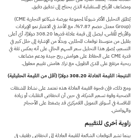
ومضاعف الأرباح المستقبلية الذي يحتاج إلى تدقيق دقيق.
يُطبّق التحليل الأكثر شيوعًا لمجموعة بورصة شيكاغو التجارية
(CME
Group)
معدل خصم 7.87%، مع الأخذ في الاعتبار نمو الإيرادات
والأرباح المُقاس، ليصل إلى قيمة عادلة قدرها 308.20 دولارًا، أي أعلى
بقليل من متوسط توقعات المحللين. وبدلًا من الإشارة إلى خلل كبير في
التسعير، يُصوّر هذا التحليل سعر السهم الحالي على أنه يعكس ثقة في
قدرة CME على الحفاظ على هوامش ربح جيدة ودعم مضاعف
ربحية مرتفع على المدى الطويل، مع ترك هامش تقييم معقول.
النتيجة: القيمة العادلة 308.20 دولارًا (أقل من القيمة الحقيقية)
ومع ذلك، فإن فجوة القيمة العادلة هذه تعتمد على نشاط المشتقات
الصحية وقوة تسعير الشركة، في حين أن انخفاض التقلبات أو زيادة
المنافسة في أسواق التمويل اللامركزي قد يضغط على الأحجام
والهوامش.
زاوية أخرى للتقييم
بينما تشير التوقعات الشائعة للقيمة العادلة إلى انخفاض طفيف في