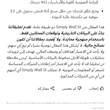
الميزانية العمومية القوية والأساسيات (45 نتيجة)
.
وسّع نطاق فرصك من خلال مسح
أداة فحص تحتوي على 23
جوهرة غير مكتشفة عالية الجودة
.
هذا المقال من Simply Wall St ذو طبيعة عامة.
نقدم تعليقاتنا
بناءً على البيانات التاريخية وتوقعات المحللين فقط،
باستخدام منهجية محايدة، ولا يُقصد بمقالاتنا أن تكون
نصائح مالية.
لا يُشكل هذا المقال توصيةً بشراء أو بيع أي سهم،
ولا يأخذ في الاعتبار أهدافك أو وضعك المالي. نهدف إلى تزويدك
بتحليلات طويلة الأجل مدفوعة بالبيانات الأساسية. يُرجى ملاحظة
أن تحليلنا قد لا يأخذ في الاعتبار آخر إعلانات الشركات الحساسة
للسعر أو المعلومات النوعية. لا تمتلك Simply Wall St أي أسهم
في أي من الشركات المذكورة.
إعجاب
لم يعجبنى
مشاركة
ترجمة هذه الصفحة آلية. تحاول منصة سهم تحسين الترجمة ولكن لا تضمن دقتها وموثوقيتها، ولن تتحمل المسؤولية عن أي خسارة أو ضرر بسبب عدم دقة 