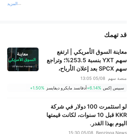
المزيد
يمثل المحتوى أعلاه المسؤولية الشخصية للمؤلف وآرائه فقط، ولا يمثل أي مسؤولية لمنصة سهم، ولا يمكن لمنصة سهم تأكيد صحة ودقة ومصداقية المحتوى 
قد تهمك
عند الضرورة، يرجى استشارة مستشار استثمار محترف. لا تقدم منصة سهم أي مشورة استثمارية، ولا تقدم أي التزامات أو ضمانات.
معاينة السوق الأمريكي | ارتفع
سهم YXT بنسبة 253.5%؛ وتراجع
سهم SPCX بعد إعلان الأرباح،
وينتهي حظر التداول يوم الخميس؛
منصة سهم
05/08 13:05
وستعلن شركتا SNDK وWDC عن
سبيس إكس
+6.14%
أدفانسد مايكرو ديفايسز
+1.50%
نتائج الأرباح بعد الإغلاق؛ وإيران
تقول إن مضيق هرمز لن يُفتح فورًا
لو استثمرت 100 دولار في شركة
KKR قبل 10 سنوات، لكانت قيمتها
اليوم بهذا القدر.
05/08 15:30
Benzinga News