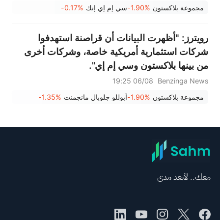
مجموعة بلاكستون
-1.90%
سي إم إي إنك
-0.17%
رويترز: "أظهرت البيانات أن قراصنة استهدفوا
شركات استثمارية أمريكية خاصة، وشركات أخرى
من بينها بلاكستون وسي إم إي".
06/08 19:25
Benzinga News
مجموعة بلاكستون
-1.90%
أبوللو جلوبال مانجمنت
-1.35%
معك.. لأبعد مدى