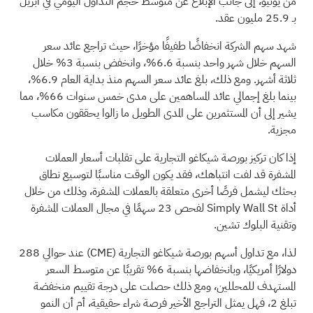
من يونيو، إلى جانب الإبلاغ عن متوسط حجم التداول اليومي في أبريل
بـ 25.9 مليون عقد.
شهد سهم الشركة انخفاضًا طفيفًا مؤخرًا، حيث تراجع عائد سعر
السهم خلال شهر واحد بنسبة 6.6%، وانخفض بنسبة 3% خلال
ثلاثة أشهر. ومع ذلك، بلغ عائد سعر السهم منذ بداية العام 6.9%،
بينما بلغ إجمالي عائد المساهمين على مدى خمس سنوات 66%، مما
يشير إلى أن المستثمرين على المدى الطويل ما زالوا يحققون مكاسب
مجزية.
إذا كان تركيز بورصة شيكاغو التجارية على تقلبات أسعار العملات
المشفرة قد لفت انتباهك، فقد يكون الوقت مناسبًا لتوسيع نطاق
بحثك ليشمل فرصًا أخرى متعلقة بالعملات المشفرة، وذلك من خلال
أداة Simply Wall St لفحص
23 سهمًا في مجال العملات المشفرة
وتقنية البلوك تشين.
لذا، مع تداول أسهم بورصة شيكاغو التجارية
(CME)
عند حوالي 288
دولارًا أمريكيًا، وبانخفاضها بنسبة 6% تقريبًا عن متوسط السعر
المستهدف للمحللين، ومع ذلك حصلت على درجة تقييم منخفضة
تبلغ 2، فهل يمثل التراجع الأخير فرصة شراء حقيقية، أم أن النمو