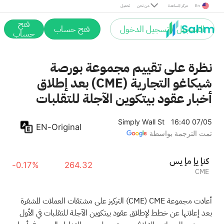
En
مركز المساعدة
من نحن
تحميل
فتح
التسجيل / تسجيل الدخول
فتح حساب
حساب
نظرة على تقييم مجموعة بورصة
شيكاغو التجارية (CME) بعد إطلاق
أخبار عقود بيتكوين الآجلة للتقلبات
Simply Wall St
16:40 07/05
EN-Original
تمت الترجمة بواسطة
سي إم إي إنك
-0.17%
264.32
CME
أعادت مجموعة CME
(CME)
التركيز على مشتقات العملات المشفرة
بعد إعلانها عن خطط لإطلاق عقود بيتكوين الآجلة للتقلبات في الأول