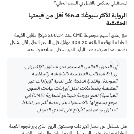
المستقبلي ينعكس بالفعل في السعر الحالي؟
الرواية الأكثر شيوعًا: 6.4% أقل من قيمتها
الحقيقية
مع إغلاق أسهم مجموعة CME عند 288.34 دولارًا مقابل القيمة
العادلة المتوقعة البالغة 308.20 دولارًا، فإن السعر الحالي أقل بشكل
طفيف مما يفترضه هذا الرأي الذي يحظى بمتابعة واسعة.
إن التحول العالمي المستمر نحو التداول الإلكتروني،
وزيادة المطالب التنظيمية بالشفافية والمقاصة
الموحدة، والقدرة المثبتة على تنمية الإيرادات غير
المتعلقة بالمعاملات (مثل إيرادات بيانات السوق
القياسية) تضع بورصة شيكاغو التجارية
(CME)
في
موقع يسمح لها بالاستحواذ على حصة أكبر من نشاط
التداول ودعم نمو الأرباح على المدى الطويل.
هل تتساءل عن مسار الإيرادات ومستوى الربح الذي يبرر فجوة القيمة
العادلة هذه؟ يعتمد السرد على النمو المطرد، والهوامش القوية،