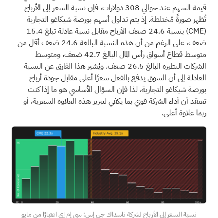
قيمة السهم عند حوالي 308 دولارات، فإن نسبة السعر إلى الأرباح
تُظهر صورةً مُختلطة. إذ يتم تداول أسهم بورصة شيكاغو التجارية
(CME)
بنسبة 24.6 ضعف الأرباح مقابل نسبة عادلة تبلغ 15.4
ضعف، على الرغم من أن هذه النسبة البالغة 24.6 ضعف أقل من
متوسط قطاع أسواق رأس المال البالغ 42.7 ضعف، ومتوسط
الشركات النظيرة البالغ 26.5 ضعف. ويُشير هذا الفارق عن النسبة
العادلة إلى أن السوق يدفع بالفعل سعرًا أعلى مقابل جودة أرباح
بورصة شيكاغو التجارية، لذا فإن السؤال الأساسي هو ما إذا كنت
تعتقد أن أداء الشركة قوي بما يكفي لتبرير هذه العلاوة السعرية، أو
ربما علاوة أعلى.
نسبة السعر إلى الأرباح لشركة ناسداك جي إس: سي إم إي اعتبارًا من مايو