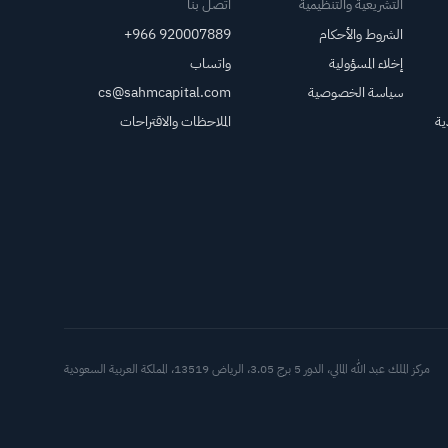
التشريعية والتنظيمية
اتصل بنا
الشروط والأحكام
+966 920007889
إخلاء المسؤولية
واتساب
سياسة الخصوصية
cs@sahmcapital.com
ية
الملاحظات والاقتراحات
أدوات د
مركز الملك عبد الله المالي، الدور 5 برج 3.05، الرياض 13519، المملكة العربية السعودية