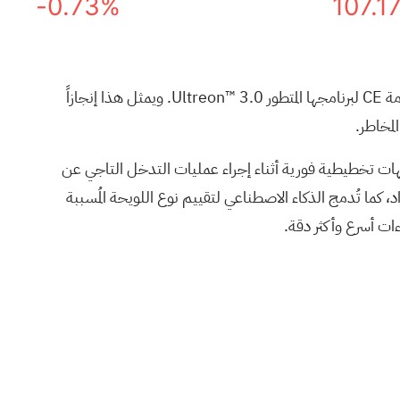
-0.73%
107.1
وعلامة CE لبرنامجها المتطور Ultreon™ 3.0. ويمثل هذا إنجازاً
لمخاطر.
يهات تخطيطية فورية أثناء إجراء عمليات التدخل التاجي عن
ء من استخدام صور OCT لرؤية البنية التفصيلية للانسداد، كما تُدمج الذكاء الاصطناعي لتقييم نوع اللويحة المُسببة
ات أسرع وأكثر دقة.