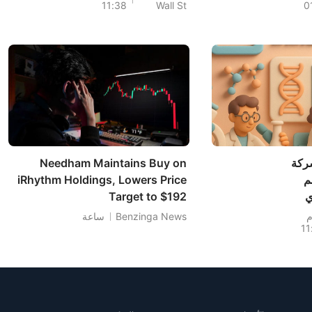
11:38
Wall St
0
Pro
المحللون مستقبلاً
شركة
Needham Maintains Buy on
خصم
iRhythm Holdings, Lowers Price
ي
Target to $192
م
Benzinga News
ساعة
11