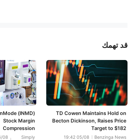
قد تهمك
InMode (INMD)
TD Cowen Maintains Hold on
Stock Margin
Becton Dickinson, Raises Price
Compression
Target to $182
Deepens As
6/08
Simply
05/08 19:42
Benzinga News