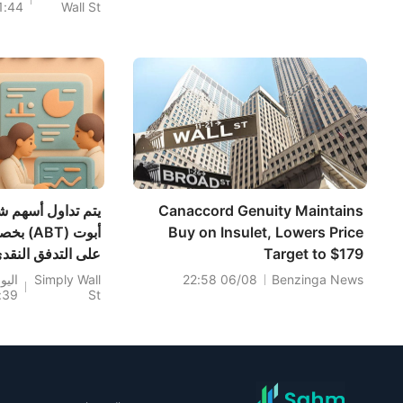
1:44
Wall St
fitability Fades
Canaccord Genuity Maintains
يتم تداول أسهم 
Buy on Insulet, Lowers Price
أبوت (ABT) ب
Target to $179
على التدفق النقد
ولكن بعلاوة على
Benzinga News
06/08 22:58
Simply Wall
اليو
:39
St
الأرباح