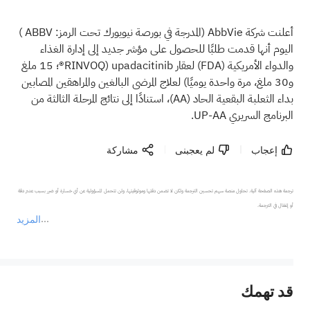
أعلنت شركة AbbVie (المدرجة في بورصة نيويورك تحت الرمز:
ABBV
)
اليوم أنها قدمت طلبًا للحصول على مؤشر جديد إلى إدارة الغذاء
والدواء الأمريكية
(FDA)
لعقار upadacitinib (RINVOQ®؛ 15 ملغ
و30 ملغ، مرة واحدة يوميًا) لعلاج المرضى البالغين والمراهقين المصابين
بداء الثعلبة البقعية الحاد
(AA)
، استنادًا إلى نتائج المرحلة الثالثة من
البرنامج السريري UP-AA.
إعجاب
لم يعجبنى
مشاركة
ترجمة هذه الصفحة آلية. تحاول منصة سهم تحسين الترجمة ولكن لا تضمن دقتها وموثوقيتها، ولن تتحمل المسؤولية عن أي خسارة أو ضرر بسبب عدم دقة 
المزيد
يمثل المحتوى أعلاه المسؤولية الشخصية للمؤلف وآرائه فقط، ولا يمثل أي مسؤولية لمنصة سهم، ولا يمكن لمنصة سهم تأكيد صحة ودقة ومصداقية المحتوى 
قد تهمك
عند الضرورة، يرجى استشارة مستشار استثمار محترف. لا تقدم منصة سهم أي مشورة استثمارية، ولا تقدم أي التزامات أو ضمانات.