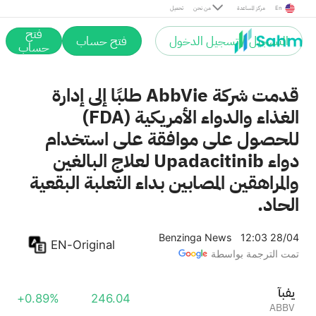
En
مركز المساعدة
من نحن
تحميل
فتح
التسجيل / تسجيل الدخول
فتح حساب
حساب
قدمت شركة AbbVie طلبًا إلى إدارة
الغذاء والدواء الأمريكية (FDA)
للحصول على موافقة على استخدام
دواء Upadacitinib لعلاج البالغين
والمراهقين المصابين بداء الثعلبة البقعية
الحاد.
Benzinga News
12:03 28/04
EN-Original
تمت الترجمة بواسطة
آبفي
+0.89%
246.04
ABBV