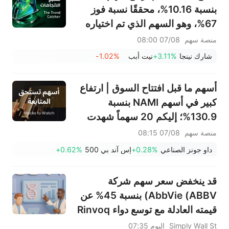
بنسبة 10.16%، محققًا نسبة فوز
67%، وهو السهم الذي تم اختياره
الأسبوع الماضي؛ يشهد قطاع
منصة سهم
07/08 08:00
الأجهزة المنزلية انتعاشًا ملحوظًا - لا
شارك نينجا
+3.11%
نيت أبب
-1.02%
تفوتوا أبرز تحركات الأسبوع المقبل
أسهم ما قبل افتتاح السوق | ارتفاع
كبير في أسهم NAMI بنسبة
130.9%؛ إليكم 20 سهماً شهدت
تحركات قبل افتتاح السوق (7
منصة سهم
07/08 08:15
أغسطس)
داو جونز الصناعي
+0.28%
إس آند بي 500
+0.62%
قد ينخفض سعر سهم شركة
AbbVie (ABBV) بنسبة 45% عن
قيمته العادلة مع توسع دواء Rinvoq
في أوروبا
Simply Wall St
اليوم 07:35