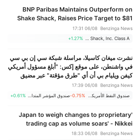
BNP Paribas Maintains Outperform on
Shake Shack, Raises Price Target to $81
06/08 17:31
Benzinga News
+1.27%
Shake Shack, Inc. Class A
نشرت ميغان كاسيلا، مراسلة شبكة سي إن بي سي
في واشنطن، على موقع إكس: "أبلغ مسؤول أمريكي
كيفن ويليام بي أن أي "طرق مؤقتة" عبر مضيق
هرمز ستكون "بدون أي عوائق - أي بدون موافقات
06/08 17:39
Benzinga News
أو تصاريح وبدون رسوم مرور".
صندوق النفط الأمريكي المحدود LP
-0.75%
صندوق المؤشر المتداول إس آند بي 500 SPDR
+0.61%
'Japan to weigh changes to proprietary
trading cap as volume soars' - Nikkei
06/08 18:33
Benzinga News