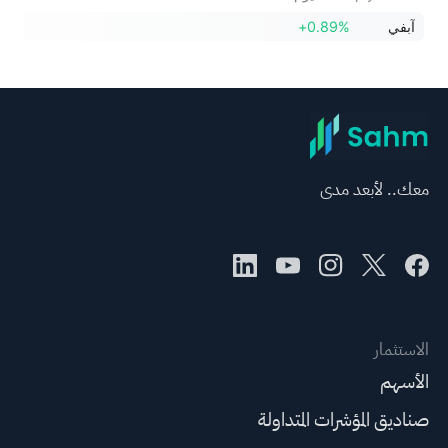
آبفي
+0.89%
معك.. لأبعد مدى
الاستثمار
الأسهم
صناديق المؤشرات المتداولة