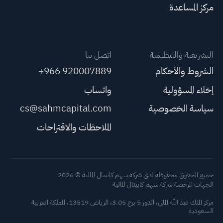
مركز المساعدة
التشريعية والتنظيمية
اتصل بنا
الشروط والأحكام
+966 920007889
إخلاء المسؤولية
واتساب
سياسة الخصوصية
cs@sahmcapital.com
الملاحظات والاقتراحات
جميع الحقوق محفوظة لدى شركة سهم كابيتال المالية © 2026
الجهات المرخصة شركة سهم كابيتال المالية
مركز الملك عبد الله المالي، الدور 5 برج 3.05، الرياض 13519، المملكة العربية
السعودية