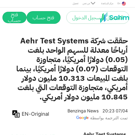
En
مركز المساعدة
من نحن
تحميل
فتح
التسجيل / تسجيل الدخول
فتح حساب
حساب
حققت شركة Aehr Test Systems
أرباحًا معدلة للسهم الواحد بلغت
(0.05) دولارًا أمريكيًا، متجاوزة
التوقعات (0.07) دولارًا أمريكيًا، بينما
بلغت المبيعات 10.313 مليون دولار
أمريكي، متجاوزة التوقعات التي بلغت
10.845 مليون دولار أمريكي.
Benzinga News
20:23 07/04
EN-Original
تمت الترجمة بواسطة
Aehr Test Systems