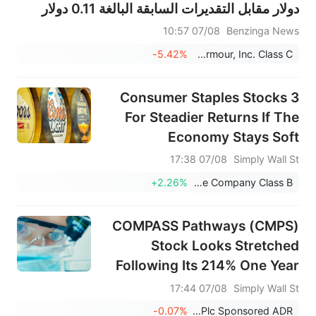
دولار مقابل التقديرات السابقة البالغة 0.11 دولار
07/08 10:57
Benzinga News
-5.42%
Under Armour, Inc. Class C
3 Consumer Staples Stocks
For Steadier Returns If The
Economy Stays Soft
07/08 17:38
Simply Wall St
+2.26%
Molson Coors Beverage Company Class B
COMPASS Pathways (CMPS)
Stock Looks Stretched
Following Its 214% One Year
Run
07/08 17:44
Simply Wall St
-0.07%
COMPASS Pathways Plc Sponsored ADR