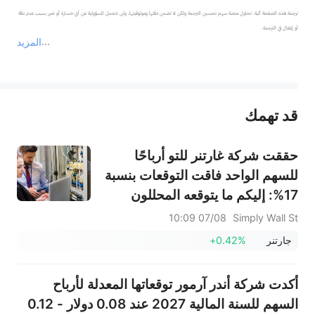
ترجمة هذه الصفحة آلية. تحاول منصة سهم تحسين الترجمة ولكن لا تضمن دقتها وموثوقيتها، ولن تتحمل المسؤولية عن أي خسارة أو ضرر بسبب عدم دقة 
المزيد
يمثل المحتوى أعلاه المسؤولية الشخصية للمؤلف وآرائه فقط، ولا يمثل أي مسؤولية لمنصة سهم، ولا يمكن لمنصة سهم تأكيد صحة ودقة ومصداقية المحتوى 
قد تهمك
عند الضرورة، يرجى استشارة مستشار استثمار محترف. لا تقدم منصة سهم أي مشورة استثمارية، ولا تقدم أي التزامات أو ضمانات.
حققت شركة غارتنر للتو أرباحًا
للسهم الواحد فاقت التوقعات بنسبة
17%: إليكم ما يتوقعه المحللون
لاحقًا
07/08 10:09
Simply Wall St
جارتنر
+0.42%
أكدت شركة أندر آرمور توقعاتها المعدلة لأرباح
السهم للسنة المالية 2027 عند 0.08 دولار - 0.12