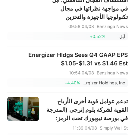
في مواجهة نظرائها في مجال
تكنولوجيا الأجهزة والتخزين
والملحقات
04/08 09:58
Benzinga News
آبل
+0.52%
Energizer Hldgs Sees Q4 GAAP EPS
$1.05-$1.31 vs $1.46 Est
04/08 10:54
Benzinga News
+4.40%
Energizer Holdings, Inc.
تدعم عوامل قوية أخرى الأرباح
القوية لشركة بلوم إنرجي (المدرجة
في بورصة نيويورك تحت الرمز:
BE).
04/08 11:39
Simply Wall St