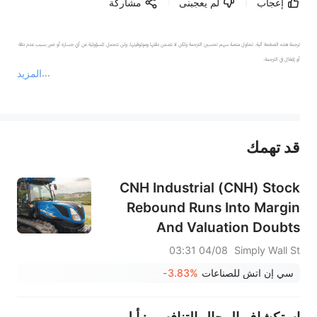
إعجاب
لم يعجبنى
مشاركة
ترجمة هذه الصفحة آلية. تحاول منصة سهم تحسين الترجمة ولكن لا تضمن دقتها وموثوقيتها، ولن تتحمل المسؤولية عن أي خسارة أو ضرر بسبب عدم دقة 
المزيد
يمثل المحتوى أعلاه المسؤولية الشخصية للمؤلف وآرائه فقط، ولا يمثل أي مسؤولية لمنصة سهم، ولا يمكن لمنصة سهم تأكيد صحة ودقة ومصداقية المحتوى 
قد تهمك
عند الضرورة، يرجى استشارة مستشار استثمار محترف. لا تقدم منصة سهم أي مشورة استثمارية، ولا تقدم أي التزامات أو ضمانات.
CNH Industrial (CNH) Stock
Rebound Runs Into Margin
And Valuation Doubts
04/08 03:31
Simply Wall St
سي إن اتش للصناعات
-3.83%
استكشاف المجال التنافسي: أبل