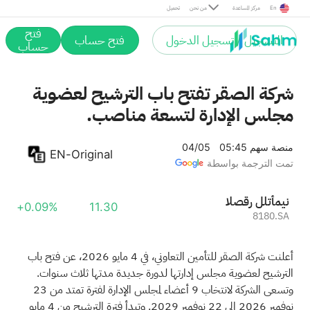
En
مركز المساعدة
من نحن
تحميل
فتح
التسجيل / تسجيل الدخول
فتح حساب
حساب
شركة الصقر تفتح باب الترشيح لعضوية
مجلس الإدارة لتسعة مناصب.
منصة سهم
05:45 04/05
EN-Original
تمت الترجمة بواسطة
الصقر للتأمين
+0.09%
11.30
8180.SA
أعلنت شركة الصقر للتأمين التعاوني، في 4 مايو 2026، عن فتح باب
الترشيح لعضوية مجلس إدارتها لدورة جديدة مدتها ثلاث سنوات.
وتسعى الشركة لانتخاب 9 أعضاء لمجلس الإدارة لفترة تمتد من 23
نوفمبر 2026 إلى 22 نوفمبر 2029. وتبدأ فترة الترشيح من 4 مايو