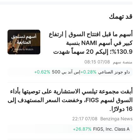
قد تهمك
عند الضرورة، يرجى استشارة مستشار استثمار محترف. لا تقدم منصة سهم أي مشورة استثمارية، ولا تقدم أي التزامات أو ضمانات.
أسهم ما قبل افتتاح السوق | ارتفاع
كبير في أسهم NAMI بنسبة
130.9%؛ إليكم 20 سهماً شهدت
تحركات قبل افتتاح السوق (7
منصة سهم
07/08 08:15
أغسطس)
داو جونز الصناعي
+0.28%
إس آند بي 500
+0.62%
أبقت مجموعة تيلسي الاستشارية على توصيتها بأداء
السوق لسهم FIGS، وخفضت السعر المستهدف إلى
16 دولارًا.
07/08 22:17
Benzinga News
+26.87%
FIGS, Inc. Class A