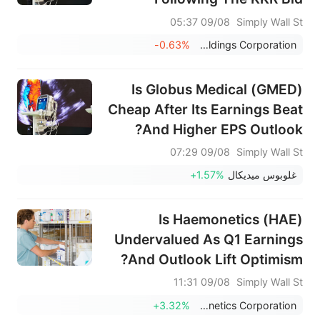
09/08 05:37
Simply Wall St
-0.63%
Integer Holdings Corporation
Is Globus Medical (GMED)
Cheap After Its Earnings Beat
And Higher EPS Outlook?
09/08 07:29
Simply Wall St
غلوبوس ميديكال
+1.57%
Is Haemonetics (HAE)
Undervalued As Q1 Earnings
And Outlook Lift Optimism?
09/08 11:31
Simply Wall St
+3.32%
Haemonetics Corporation