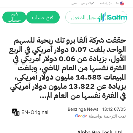
En
مركز المساعدة
من نحن
تحميل
فتح
التسجيل / تسجيل الدخول
فتح حساب
حساب
حققت شركة ألفا برو تك ربحية للسهم
الواحد بلغت 0.07 دولار أمريكي في الربع
الأول، بزيادة عن 0.06 دولار أمريكي في
الفترة نفسها من العام الماضي، وبلغت
المبيعات 14.585 مليون دولار أمريكي،
بزيادة عن 13.822 مليون دولار أمريكي
في الفترة نفسها من العام الم...
Benzinga News
13:12 07/05
EN-Original
تمت الترجمة بواسطة
Alpha Pro Tech, Ltd.