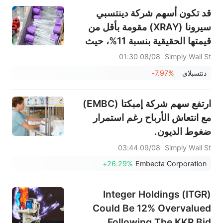
قد تكون أسهم شركة دينتسبي
سيرونا (XRAY) مقومة بأقل من
قيمتها الحقيقية بنسبة 11%، حيث
تقابل الأرباح المتوقعة مع العوائد
08/08 01:30
Simply Wall St
الضعيفة.
دنتسبلاى
-7.97%
ارتفع سهم شركة إمبكتا (EMBC)
مع انتعاش الأرباح رغم استمرار
ضغوط الديون.
09/08 03:44
Simply Wall St
+26.29%
Embecta Corporation
Integer Holdings (ITGR)
Could Be 12% Overvalued
Following The KKR Bid