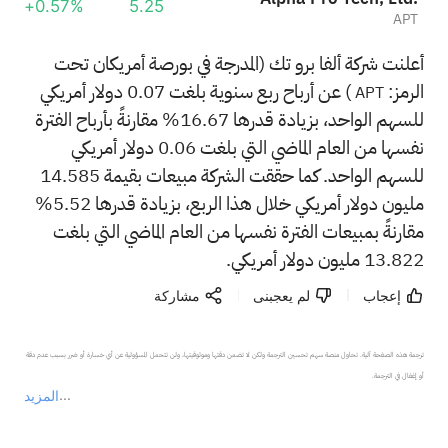
+0.57%
5.25
APT
أعلنت شركة ألفا برو تك (المدرجة في بورصة أمريكان تحت
الرمز:
) عن أرباح ربع سنوية بلغت 0.07 دولار أمريكي
APT
للسهم الواحد، بزيادة قدرها 16.67% مقارنةً بأرباح الفترة
نفسها من العام الماضي التي بلغت 0.06 دولار أمريكي
للسهم الواحد. كما حققت الشركة مبيعات بقيمة 14.585
مليون دولار أمريكي خلال هذا الربع، بزيادة قدرها 5.52%
مقارنةً بمبيعات الفترة نفسها من العام الماضي التي بلغت
13.822 مليون دولار أمريكي.
إعجاب
لم يعجبنى
مشاركة
ترجمة هذه الصفحة آلية. تحاول منصة سهم تحسين الترجمة ولكن لا تضمن دقتها وموثوقيتها، ولن تتحمل المسؤولية عن أي خسارة أو ضرر بسبب عدم دقة 
المزيد
يمثل المحتوى أعلاه المسؤولية الشخصية للمؤلف وآرائه فقط، ولا يمثل أي مسؤولية لمنصة سهم، ولا يمكن لمنصة سهم تأكيد صحة ودقة ومصداقية المحتوى 