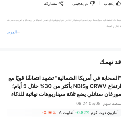
إعجاب
لم يعجبنى
مشاركة
ترجمة هذه الصفحة آلية. تحاول منصة سهم تحسين الترجمة ولكن لا تضمن دقتها وموثوقيتها، ولن تتحمل المسؤولية عن أي خسارة أو ضرر بسبب عدم دقة 
المزيد
يمثل المحتوى أعلاه المسؤولية الشخصية للمؤلف وآرائه فقط، ولا يمثل أي مسؤولية لمنصة سهم، ولا يمكن لمنصة سهم تأكيد صحة ودقة ومصداقية المحتوى 
قد تهمك
عند الضرورة، يرجى استشارة مستشار استثمار محترف. لا تقدم منصة سهم أي مشورة استثمارية، ولا تقدم أي التزامات أو ضمانات.
"السحابة في أمريكا الشمالية" تشهد انتعاشًا قويًا مع
ارتفاع CRWV وNBIS بأكثر من 30% خلال 5 أيام؛
مورغان ستانلي يضع ثلاثة سيناريوهات نهائية للذكاء
الاصطناعي — من سيكون الفائز الأكبر؟
منصة سهم
05/08 09:24
أمازون دوت كوم
+0.82%
ألفابيت A
-0.96%