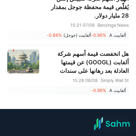
يُقلّص قيمة محفظة جوجل بمقدار
28 مليار دولار.
07/08 15:21
Benzinga News
ألفابيت A
-0.96%
ألفابيت (جوجل)
-0.88%
هل انخفضت قيمة أسهم شركة
ألفابت (GOOGL) عن قيمتها
العادلة بعد رهانها على سندات
الذكاء الاصطناعي؟
08/08 15:28
Simply Wall St
ألفابيت A
-0.96%