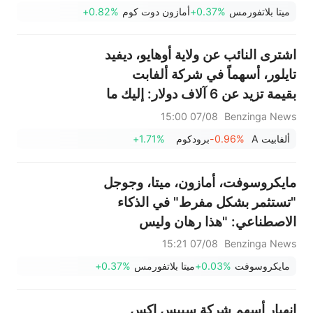
حاكمًا..."
ميتا بلاتفورمس
+0.37%
أمازون دوت كوم
+0.82%
اشترى النائب عن ولاية أوهايو، ديفيد
تايلور، أسهماً في شركة ألفابت
بقيمة تزيد عن 6 آلاف دولار: إليك ما
يجب أن تعرفه
07/08 15:00
Benzinga News
ألفابيت A
-0.96%
برودكوم
+1.71%
مايكروسوفت، أمازون، ميتا، وجوجل
"تستثمر بشكل مفرط" في الذكاء
الاصطناعي: "هذا رهان وليس
استثماراً"، كما يقول "عميد التقييم".
07/08 15:21
Benzinga News
مايكروسوفت
+0.03%
ميتا بلاتفورمس
+0.37%
انهيار أسهم شركة سبيس إكس