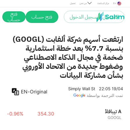
En
مركز المساعدة
من نحن
تحميل
فتح
التسجيل / تسجيل الدخول
فتح حساب
حساب
ارتفعت أسهم شركة ألفابت (GOOGL)
بنسبة 7.7% بعد خطة استثمارية
ضخمة في مجال الذكاء الاصطناعي
وضغوط جديدة من الاتحاد الأوروبي
بشأن مشاركة البيانات
Simply Wall St
22:05 19/04
EN-Original
تمت الترجمة بواسطة
ألفابيت A
-0.96%
354.30
GOOGL