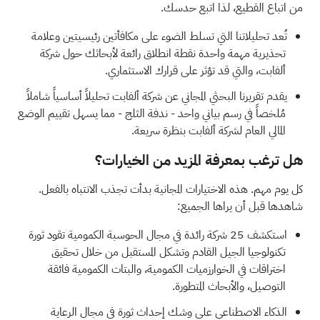
من اتباع القطيع، لذا اتبع حدسك.
تُعد تحليلاتنا التي تسلط الضوء على
مكافأتين رئيسيتين وعلامة
تحذيرية مهمة واحدة
نقطة انطلاق رائعة لأبحاثك حول شركة
ألفابت، والتي قد تؤثر على قرارك الاستثماري.
يقدم
تقريرنا البحثي المجاني عن شركة ألفابت
تحليلاً أساسياً شاملاً
مُلخصاً في رسم بياني واحد - ندفة الثلج - مما يسهل تقييم الوضع
المالي العام لشركة ألفابت بنظرة سريعة.
هل ترغب بمعرفة المزيد من الخيارات؟
كل يوم مهم. هذه الاختيارات المجانية بدأت تجذب الانتباه بالفعل.
شاهدها قبل أن يراها الجميع:
استكشف
25 شركة رائدة في مجال الحوسبة الكمومية
تقود ثورة
تكنولوجيا الجيل القادم وتشكل المستقبل من خلال تحقيق
اختراقات في الخوارزميات الكمومية، والبتات الكمومية فائقة
التوصيل، والأبحاث المتطورة.
الذكاء الاصطناعي على وشك إحداث ثورة في مجال الرعاية