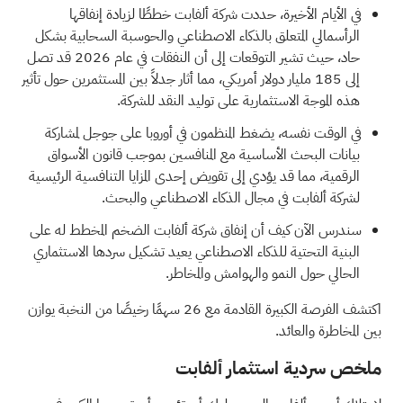
في الأيام الأخيرة، حددت شركة ألفابت خططًا لزيادة إنفاقها
الرأسمالي المتعلق بالذكاء الاصطناعي والحوسبة السحابية بشكل
حاد، حيث تشير التوقعات إلى أن النفقات في عام 2026 قد تصل
إلى 185 مليار دولار أمريكي، مما أثار جدلاً بين المستثمرين حول تأثير
هذه الموجة الاستثمارية على توليد النقد للشركة.
في الوقت نفسه، يضغط المنظمون في أوروبا على جوجل لمشاركة
بيانات البحث الأساسية مع المنافسين بموجب قانون الأسواق
الرقمية، مما قد يؤدي إلى تقويض إحدى المزايا التنافسية الرئيسية
لشركة ألفابت في مجال الذكاء الاصطناعي والبحث.
سندرس الآن كيف أن إنفاق شركة ألفابت الضخم المخطط له على
البنية التحتية للذكاء الاصطناعي يعيد تشكيل سردها الاستثماري
الحالي حول النمو والهوامش والمخاطر.
اكتشف الفرصة الكبيرة القادمة مع
26 سهمًا رخيصًا من النخبة
يوازن
بين المخاطرة والعائد.
ملخص سردية استثمار ألفابت