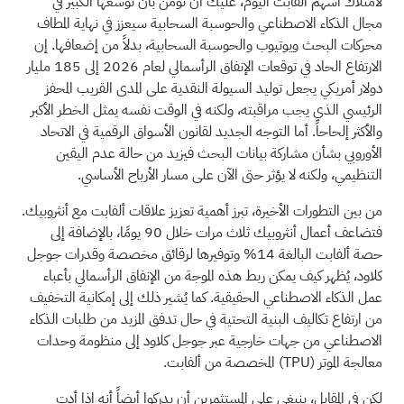
لامتلاك أسهم ألفابت اليوم، عليك أن تؤمن بأن توسعها الكبير في
مجال الذكاء الاصطناعي والحوسبة السحابية سيعزز في نهاية المطاف
محركات البحث ويوتيوب والحوسبة السحابية، بدلاً من إضعافها. إن
الارتفاع الحاد في توقعات الإنفاق الرأسمالي لعام 2026 إلى 185 مليار
دولار أمريكي يجعل توليد السيولة النقدية على المدى القريب المحفز
الرئيسي الذي يجب مراقبته، ولكنه في الوقت نفسه يمثل الخطر الأكبر
والأكثر إلحاحاً. أما التوجه الجديد لقانون الأسواق الرقمية في الاتحاد
الأوروبي بشأن مشاركة بيانات البحث فيزيد من حالة عدم اليقين
التنظيمي، ولكنه لا يؤثر حتى الآن على مسار الأرباح الأساسي.
من بين التطورات الأخيرة، تبرز أهمية تعزيز علاقات ألفابت مع أنثروبيك.
فتضاعف أعمال أنثروبيك ثلاث مرات خلال 90 يومًا، بالإضافة إلى
حصة ألفابت البالغة 14% وتوفيرها لرقائق مخصصة وقدرات جوجل
كلاود، يُظهر كيف يمكن ربط هذه الموجة من الإنفاق الرأسمالي بأعباء
عمل الذكاء الاصطناعي الحقيقية. كما يُشير ذلك إلى إمكانية التخفيف
من ارتفاع تكاليف البنية التحتية في حال تدفق المزيد من طلبات الذكاء
الاصطناعي من جهات خارجية عبر جوجل كلاود إلى منظومة وحدات
معالجة الموتر
(TPU)
المخصصة من ألفابت.
لكن في المقابل، ينبغي على المستثمرين أن يدركوا أيضاً أنه إذا أدت