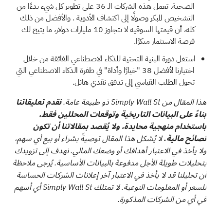
الصحية.
تعمل هذه الشركات الـ 36 على تطوير كل شيء بدءًا من
التشخيص المبكر وصولًا إلى اكتشاف الأدوية
. والأفضل من ذلك
كله، أن قيمتها السوقية لا تتجاوز 10 مليارات دولار، ما يتيح لك
فرصة الاستثمار مبكرًا.
استغل دورة البنية التحتية للذكاء الاصطناعي الفائقة من خلال
اختيارنا
لأفضل 38 "خيارًا وأداة" في طفرة الذكاء الاصطناعي
التي
تحول الطلب القياسي إلى تدفق نقدي هائل.
هذا المقال من Simply Wall St ذو طبيعة عامة.
نقدم تعليقاتنا
بناءً على البيانات التاريخية وتوقعات المحللين فقط،
باستخدام منهجية محايدة، ولا يُقصد بمقالاتنا أن تكون
نصائح مالية.
لا يُشكل هذا المقال توصيةً بشراء أو بيع أي سهم،
ولا يأخذ في الاعتبار أهدافك أو وضعك المالي. نهدف إلى تزويدك
بتحليلات طويلة الأجل مدفوعة بالبيانات الأساسية. يُرجى ملاحظة
أن تحليلنا قد لا يأخذ في الاعتبار آخر إعلانات الشركات الحساسة
للسعر أو المعلومات النوعية. لا تمتلك Simply Wall St أي أسهم
في أي من الشركات المذكورة.