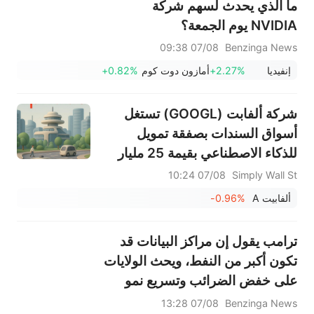
ما الذي يحدث لسهم شركة
NVIDIA يوم الجمعة؟
07/08 09:38
Benzinga News
إنفيديا
+2.27%
أمازون دوت كوم
+0.82%
شركة ألفابت (GOOGL) تستغل
أسواق السندات بصفقة تمويل
للذكاء الاصطناعي بقيمة 25 مليار
دولار
07/08 10:24
Simply Wall St
ألفابيت A
-0.96%
ترامب يقول إن مراكز البيانات قد
تكون أكبر من النفط، ويحث الولايات
على خفض الضرائب وتسريع نمو
الذكاء الاصطناعي: "لو كنت
07/08 13:28
Benzinga News