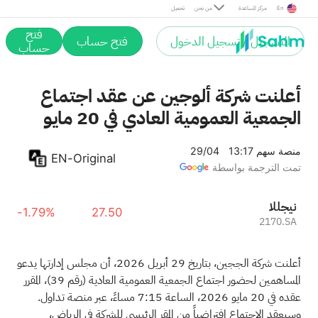
En
مركز المساعدة
من نحن
تحميل
فتح
التسجيل / تسجيل الدخول
فتح حساب
حساب
أعلنت شركة ألوجين عن عقد اجتماع
الجمعية العمومية العادي في 20 مايو
منصة سهم
13:17 29/04
EN-Original
تمت الترجمة بواسطة
اللجين
-1.79%
27.50
2170.SA
أعلنت شركة الججين، بتاريخ 29 أبريل 2026، أن مجلس إدارتها يدعو
المساهمين لحضور اجتماع الجمعية العمومية العادية (رقم 39)، المقرر
عقده في 20 مايو 2026، الساعة 7:15 مساءً، عبر منصة تداول.
وسيعقد الاجتماع افتراضياً من المقر الرئيسي للشركة في الرياض،