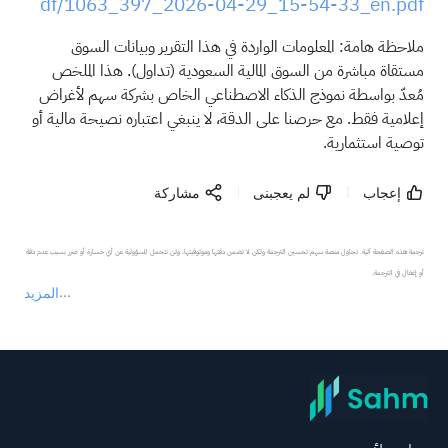
df/1063_397_2026-04-29_15-54-33_en.pdf
ملاحظة هامة: المعلومات الواردة في هذا التقرير وبيانات السوق
مستقاة مباشرة من السوق المالية السعودية (تداول). هذا الملخص
مُعدّ بواسطة نموذج الذكاء الاصطناعي الخاص بشركة سهم لأغراض
إعلامية فقط. مع حرصنا على الدقة، لا ينبغي اعتباره نصيحة مالية أو
توصية استثمارية.
إعجاب
لم يعجبنى
مشاركة
ترجمة هذه الصفحة آلية. تحاول منصة سهم تحسين الترجمة ولكن لا تضمن دقتها وموثوقيتها، ولن تتحمل المسؤولية عن أي خسارة أو ضرر بسبب عدم دقة 
المزيد
يمثل المحتوى أعلاه المسؤولية الشخصية للمؤلف وآرائه فقط، ولا يمثل أي مسؤولية لمنصة سهم، ولا يمكن لمنصة سهم تأكيد صحة ودقة ومصداقية المحتوى 
عند الضرورة، يرجى استشارة مستشار استثمار محترف. لا تقدم منصة سهم أي مشورة استثمارية، ولا تقدم أي التزامات أو ضمانات.