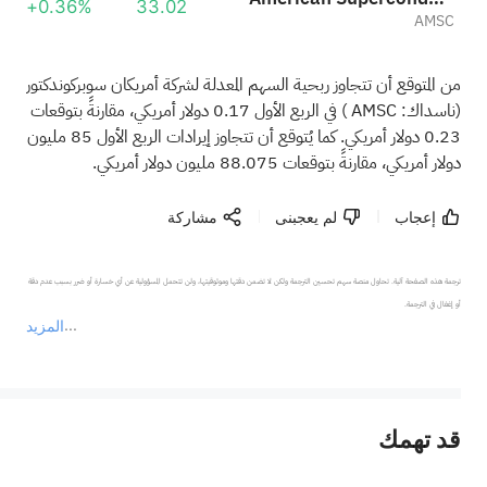
+0.36%
33.02
AMSC
من المتوقع أن تتجاوز ربحية السهم المعدلة لشركة أمريكان سوبركوندكتور
(ناسداك:
AMSC
) في الربع الأول 0.17 دولار أمريكي، مقارنةً بتوقعات
0.23 دولار أمريكي. كما يُتوقع أن تتجاوز إيرادات الربع الأول 85 مليون
دولار أمريكي، مقارنةً بتوقعات 88.075 مليون دولار أمريكي.
إعجاب
لم يعجبنى
مشاركة
ترجمة هذه الصفحة آلية. تحاول منصة سهم تحسين الترجمة ولكن لا تضمن دقتها وموثوقيتها، ولن تتحمل المسؤولية عن أي خسارة أو ضرر بسبب عدم دقة 
المزيد
يمثل المحتوى أعلاه المسؤولية الشخصية للمؤلف وآرائه فقط، ولا يمثل أي مسؤولية لمنصة سهم، ولا يمكن لمنصة سهم تأكيد صحة ودقة ومصداقية المحتوى 
قد تهمك
عند الضرورة، يرجى استشارة مستشار استثمار محترف. لا تقدم منصة سهم أي مشورة استثمارية، ولا تقدم أي التزامات أو ضمانات.