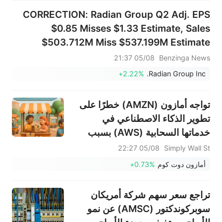
CORRECTION: Radian Group Q2 Adj. EPS
$0.85 Misses $1.33 Estimate, Sales
$503.712M Miss $537.199M Estimate
05/08 21:37
Benzinga News
+2.22%
Radian Group Inc.
تواجه أمازون (AMZN) خطرًا على
تطوير الذكاء الاصطناعي في
خدماتها السحابية (AWS) بسبب
الحظر المقترح على وحدات الألياف
05/08 22:27
Simply Wall St
الضوئية في الولايات المتحدة
أمازون دوت كوم
+0.73%
تراجع سعر سهم شركة أمريكان
سوبركوندكتور (AMSC) عن نمو