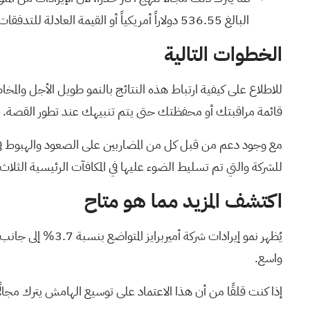
البالغ 536.55 دولاراً أمريكياً أو القيمة العادلة للتدفقات النقدية المخصومة البالغة 975.18 دولاراً أمريكياً يعتمد على مدى استدامة ملف الأرباح والهامش هذا.
الخطوات التالية
للاطلاع على كيفية ارتباط هذه النتائج بالنمو طويل الأجل والمخ
قائمة مراقبتك
أو
محفظتك
حتى يتم تنبيهك عند تطور القصة.
مع وجود دعم من قبل كل من المضاربين على الصعود والهبوط في هذ
للشركة والتي تم تسليط الضوء عليها في
المكافآت الرئيسية الثلاث
اكتشف المزيد مما هو متاح
يُظهر نمو إيرادا
واسع.
إذا كنت قلقًا من أن هذا الاعتماد على توسيع الهامش يترك مجال