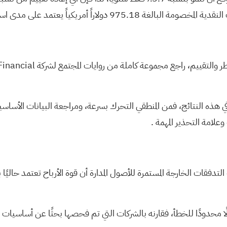
اطر والتقييم، راجع مجموعة كاملة من
روايات المجتمع
لشركة Ameriprise Financial على موقع Simply Wall St. أضف الشركة إلى
ه النتائج، فمن المنطقي التحرك بسرعة، ومراجعة البيانات الأساسية، 
 وعلامة التحذير المهمة
.
ت شركة أميربرايز المتواضع بنسبة 3.7% إلى جانب التدفقات الخارجة المستمرة للأصول المدارة أن 
ًا محدودًا للخطأ، فقارنه بالشركات التي تم فحصها بحثًا عن أساسيات