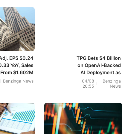
Adj. EPS $0.24
TPG Bets $4 Billion
.33 YoY, Sales
on OpenAI-Backed
 From $1.602M
AI Deployment as
YoY
Private Equity
Benzinga News
04/08
Benzinga
20:55
News
Looks Beyond
Models