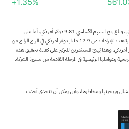
+1.35%
561.0
مؤخرًا عن نتائجها للربع الأول من عام 2026، حيث بلغ إجمالي الإيرادات 4.9 مليار دولار أمريكي، وبلغ ربح السهم الأساسي 9.81 دولار أمريكي. أما على
أساس الاثني عشر شهرًا الماضية، فقد بلغت الإيرادات 19.3 مليار دولار أمريكي، وربح السهم 40.83 دولار أمريكي. وخلال العام الماضي، ارتفعت الإيرادات من 17.9 مليار دولار أمريكي في الربع الرابع من
19. مليار دولار أمريكي في الربع الأول من عام 2026، مع ارتفاع ربح السهم من 33.67 دولار أمريكي إلى 40.83 دولار أمريكي. وهذا يُهيئ المستثمرين للتركيز على كفاءة تحقيق هذه
ربحية وعواملها الرئيسية في المرحلة القادمة من مسيرة الشركة.
اينانشال وربحيتها ومخاطرها، وأين يمكن أن تتحدى أحدث