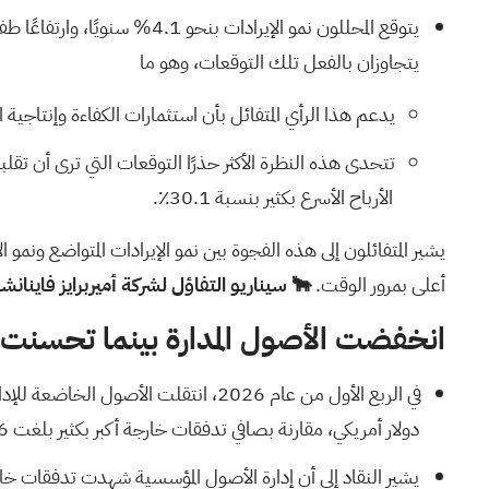
يتجاوزان بالفعل تلك التوقعات، وهو ما
يدعم هذا الرأي المتفائل بأن استثمارات الكفاءة وإنتاجي
الأرباح الأسرع بكثير بنسبة 30.1٪.
يشير المتفائلون إلى هذه الفجوة بين نمو الإيرادات المتواضع ون
أعلى بمرور الوقت.
🐂 سيناريو التفاؤل لشركة أميربرايز فاينانش
انخفضت الأصول المدارة بينما تحسنت ال
دولار أمريكي، مقارنة بصافي تدفقات خارجة أكبر بكثير بلغت 9.6 مليار دولار أمريكي في الربع الأول من عام 2025 و3.7 مليار دولار أمريكي في الربع الثاني من عام 2025.
يشير النقاد إلى أن إدارة الأصول المؤسسية شهدت تدفقات خارجة وأن الم