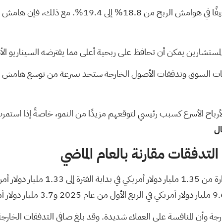
ة المستشارين يمكن أن تحافظ على ربحية أعلى مما يفترضه السيناريو ال
مو الأرباح الأسرع كسبب رئيسي لتوقعهم مزيدًا من النمو، خاصةً إذا 
ال
تدفقات مقارنة بالعام الماضي
نافسة على العملاء شديدة. وقد بلغ صافي التدفقات الخارجة هذا الربع 178 مليون د