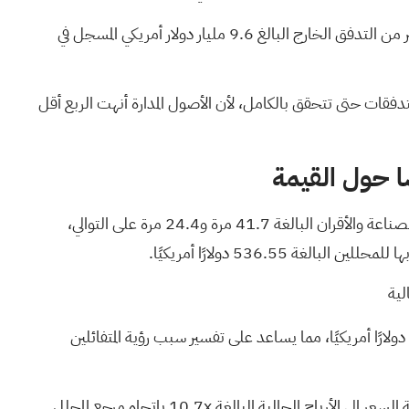
يتماشى ذلك مع المخاوف السلبية من أن التدفقات لا تزال غير إيجابية بشكل مستمر، على الرغم من أن تأثيرها السلبي أقل بكثير من التدفق الخارج البالغ 9.6 مليار دولار أمريكي المسجل في
دفقات حتى تتحقق بالكامل، لأن الأصول المدارة أنهت الربع أقل
ا حول القيمة
بسعر سهم يبلغ 464.12 دولارًا أمريكيًا، يتم تداول أسهم شركة أميربرايز بنسبة سعر إلى ربحية تبلغ 10.7 مرة مقارنة بمتوسطات الصناعة والأقران البالغة 41.7 مرة و24.4 مرة على التوالي،
لية
يدعم هذا الرأي بشدة من خلال نمو الأرباح المتأخرة بنسبة 30.1٪ وربحية السهم خلال الاثني عشر شهرًا الماضية البالغة 40.83 دولارًا أمريكيًا، مما يساعد على تفسير سبب رؤية المتفائلين
كما يترك ذلك مجالاً لنهج أكثر حذراً، لأن الإيرادات من المتوقع أن تنمو بنسبة 3.7٪ فقط سنوياً، لذا فإن أي إعادة تقييم من نسبة السعر إلى الأرباح الحالية البالغة 10.7x باتجاه مرجع المحلل