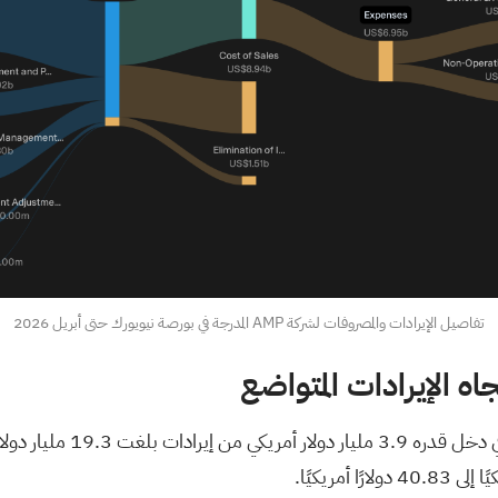
تفاصيل الإيرادات والمصروفات لشركة AMP المدرجة في بورصة نيويورك حتى أبريل 2026
ه الإيرادات المتواضع