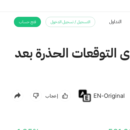
التسجيل / تسجيل الدخول
فتح حساب
أميربرايز فاينانشال (AMP) تتحدى التوقعات الحذرة بعد
EN-Original
إعجاب