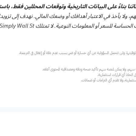
تنا بناءً على البيانات التاريخية وتوقعات المحللين فقط، باس
هم، ولا يأخذ في الاعتبار أهدافك أو وضعك المالي. نهدف إلى تزويد
ت النوعية. لا تمتلك Simply Wall St أي أسهم في أي من الشركات المذكورة.
ارية، ولا تقدم أي التزامات أو ضمانات.