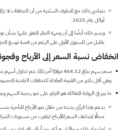
أوائل عام 2025.
ويشير ذلك أيضًا إلى أن وجهة النظر المتفق عليها بشأن 
بقليل من المستوى الأولي على الرغم من قصة توسع المنتج
انخفاض نسبة السعر إلى الأرباح وفجوة
وهي أقل بكثير من القيمة العادلة للتدفقات النقدية المخصومة البالغة 975.18 دولارًا أمريكيًا والقيمة المرجعية المستهدفة المسموح بها للمحللين البالغة 
ما يبرز في الرواية المتفائلة هو التركيز على نمو ربحية السهم 
مجالًا لمضاعف السعر/الأرباح ليقترب من مستويات الشركا