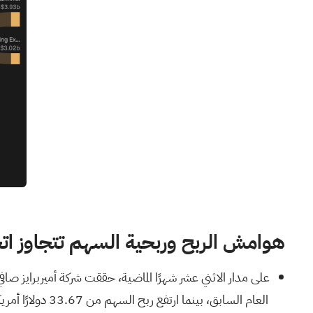
هوامش الربح وربحية السهم تتجاوز اتجا
العام السابق، بينما ارتفع ربح السهم من 33.67 دولارًا أمريكيًا إلى 40.83 دولارًا أمريكيًا.