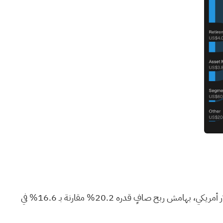
على مدار الاثني عشر شهرًا الماضية، حققت شركة أميربرايز صافي دخل قدره 3.9 مليار دولار أمريكي من إيرادات بلغت 19.3 مليار دولار أمريكي، بهامش ربح صافٍ قدره 20.2% مقارنة بـ 16.6% في