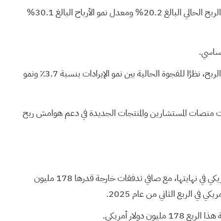
يتوقع المحللون نمو الإيرادات بنحو 4.1% سنويًا، وارتفاعًا طفيفًا في هوامش الربح من 18.8% إلى 19.4%. مع ذلك، فإن هامش الربح الحالي البالغ 20.2% ومعدل نمو الأرباح البالغ 30.1%
أساسي.
تتحدى هذه النظرة الأكثر حذرًا التوقعات التي ترى أن تقلبات السوق وتدفقات الأصول الخارجة ستحد بسرعة من توسع هامش الربح، نظرًا للفجوة الحالية بين نمو الإيرادات بنسبة 3.7٪ ونمو
استمرت منصات المستشارين والمنتجات الجديدة في دعم هوامش ربح
في الربع الأول من عام 2026، انتقلت الأصول الخاضعة للإدارة من 1.35 مليار دولار أمريكي في بداية الفترة إلى 1.33 مليار دولار أمريكي في نهايتها، مع صافي تدفقات خارجة قدرها 178 مليون
ولار أمريكي.