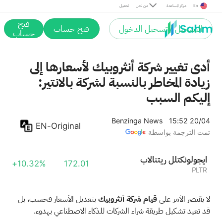
En
مركز المساعدة
من نحن
تحميل
فتح
التسجيل / تسجيل الدخول
فتح حساب
حساب
أدى تغيير شركة أنثروبيك لأسعارها إلى
زيادة المخاطر بالنسبة لشركة بالانتير:
إليكم السبب
Benzinga News
15:52 20/04
EN-Original
تمت الترجمة بواسطة
بالانتير للتكنولوجيا
+10.32%
172.01
PLTR
لا يقتصر الأمر على
قيام شركة أنثروبيك
بتعديل الأسعار فحسب، بل
قد تعيد تشكيل طريقة شراء الشركات للذكاء الاصطناعي بهدوء.