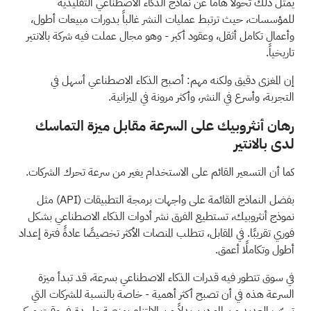
يمثل ذلك تحولاً هاماً عن نماذج الذكاء الاصطناعي التقليدية
للمؤسسات، حيث ترتبط عمليات النشر غالباً بدورات مبيعات أطول،
وأعمال تكامل أثقل، وعقود أكبر - وهو مجال عملت فيه شركة بالانتير
تاريخياً.
إن المغزى دقيق ولكنه مهم: أصبح الذكاء الاصطناعي أسهل في
التجربة، وأسرع في النشر، وأكثر مرونة في الميزانية.
رهان أنثروبيك على السرعة مقابل ميزة التماسك
لدى بالانتير
كما أن التسعير القائم على الاستخدام يغير من سرعة تحرك الشركات.
بفضل النماذج القائمة على واجهات برمجة التطبيقات
(API)
مثل
نموذج أنثروبيك، تستطيع الفرق نشر أدوات الذكاء الاصطناعي بشكل
فوري تقريبًا. في المقابل، تتطلب المنصات الأكثر تخصيصًا عادةً فترة إعداد
أطول وتكاملًا أعمق.
في سوق تتطور فيه قدرات الذكاء الاصطناعي بسرعة، قد تبدأ ميزة
السرعة هذه في أن تصبح أكثر أهمية - خاصة بالنسبة للشركات التي
تجرّب العديد من الموردين بدلاً من الالتزام بمنصة واحدة في وقت مبكر.