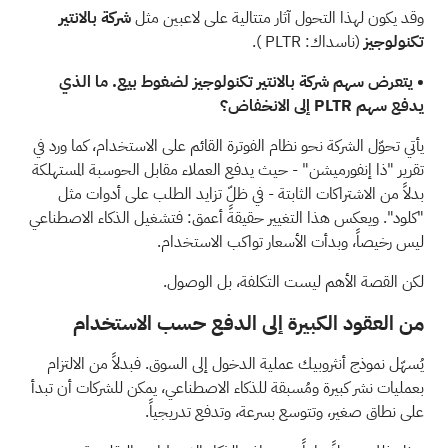
وقد يكون لهذا التحول آثار متتالية
على لاعبين مثل
شركة بالانتير
تكنولوجيز
(ناسداك:
PLTR
).
• يتعرض سهم شركة بالانتير تكنولوجيز لضغوط بيع.
ما الذي
يدفع سهم PLTR إلى الانخفاض؟
يأتي تحوّل الشركة نحو نظام الفوترة القائم على الاستخدام، كما
ورد
في
تقرير "ذا إنفورميشن" - حيث يدفع العملاء مقابل الحوسبة المستهلكة
بدلاً من الاشتراكات الثابتة - في ظلّ تزايد الطلب على أدوات مثل
"كلود". ويعكس هذا التغيير حقيقةً أعمق: فتشغيل الذكاء الاصطناعي
ليس رخيصاً، وبدأت الأسعار تواكب الاستخدام.
لكن القصة الأهم ليست التكلفة، بل الوصول.
من العقود الكبيرة إلى الدفع حسب الاستخدام
يُسهّل نموذج أنثروبيك عملية الدخول إلى السوق. فبدلاً من الالتزام
بعمليات نشر كبيرة ومُسبقة للذكاء الاصطناعي، يمكن للشركات أن تبدأ
على نطاق صغير، وتتوسع بسرعة، وتدفع تدريجياً.