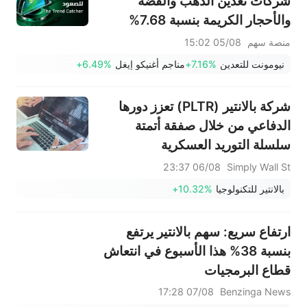
شركات تعدين الذهب والفضة
والأحجار الكريمة بنسبة 7.68%
بقيادة سهم NEM (+7%)؛ فيما
منصة سهم
05/08 15:02
سجل سهما TVTX (+16.88%)
نيومونت للتعدين
+7.16%
مناجم أغنيكو إيغل
+6.49%
وYOU (+9.45%) اختراقات
صعودية؛ بينما جاء سهما FCX
شركة بالانتير (PLTR) تعزز دورها
(+3.87%) وTPR (+2.8%) ضمن
الدفاعي من خلال صفقة أتمتة
خمسة أسهم تختبر مستويات
سلسلة التوريد العسكرية
اختراق
06/08 23:37
Simply Wall St
بالانتير للتكنولوجيا
+10.32%
ارتفاع سريع: سهم بالانتير يرتفع
بنسبة 38% هذا الأسبوع في انتعاش
قطاع البرمجيات
07/08 17:28
Benzinga News