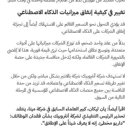
تغيير في كيفية إنفاق ميزانيات الذكاء الاصطناعي
قد يؤدي التحول نحو التسعير القائم على الاستهلاك أيضاً إلى تجزئة
إنفاق الشركات على الذكاء الاصطناعي.
بدلاً من عقد واحد ضخم، قد توزع الشركات ميزانياتها على أدوات
متعددة، وتوسع نطاق استخدامها حيث ترى قيمة فورية. هذا لا يُقصي
بالضرورة الشركات القائمة، ولكنه يُدخل منافسة جديدة على حصة
الإنفاق.
لا تستهدف شركة أنثروبيك شركة بالانتير بشكل مباشر، ولكن من خلال
تغيير طريقة تسعير الذكاء الاصطناعي واعتماده، قد تزيد من حدة
المنافسة بين جميع منصات الذكاء الاصطناعي المؤسسية في المرحلة
التالية من السوق.
اقرأ أيضاً:
يان ليكان، كبير العلماء السابق في شركة ميتا، ينتقد
تحذير الرئيس التنفيذي لشركة أنثروبيك بشأن فقدان الوظائف:
"داريو مخطئ. إنه لا يعرف شيئاً على الإطلاق".