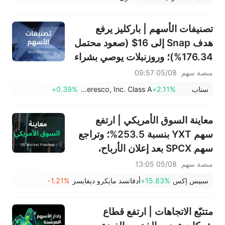
ADP ووظائف القطاع غير الزراعي
لشهر يوليو في دائرة الضوء
تصنيفات الأسهم | باركليز يرفع
هدف Snap إلى 16$ (صعود محتمل
176.34%)؛ وروزنبلات يوصي بشراء
SK Hynix بهدف 320$
منصة سهم
05/08 09:57
سناب
+2.11%
Ameresco, Inc. Class A
+0.39%
معاينة السوق الأمريكي | ارتفع
سهم YXT بنسبة 253.5%؛ وتراجع
سهم SPCX بعد إعلان الأرباح،
وينتهي حظر التداول يوم الخميس؛
منصة سهم
05/08 13:05
وستعلن شركتا SNDK وWDC عن
سبيس إكس
+15.83%
أدفانسد مايكرو ديفايسز
-1.21%
نتائج الأرباح بعد الإغلاق؛ وإيران
تقول إن مضيق هرمز لن يُفتح فورًا
متتبّع الاتجاهات | ارتفع قطاع