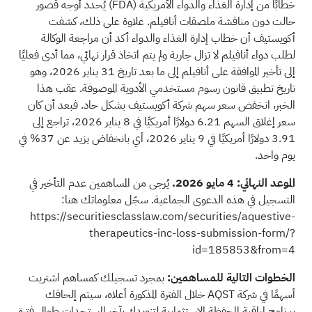
خطابًا من إدارة الغذاء والدواء الأمريكية
(FDA)
يُحدد أوجه قصور
حالت دون مناقشة ملصقات أنافيلم. علاوة على ذلك، كشفت
أكويستيف أن خطاب إدارة الغذاء والدواء أكد أن مراجعة الوكالة
لطلب دواء أنافيلم لا تزال جارية ولم يتم اتخاذ قرار نهائي، مما أدى فعليًا
إلى تأخير الموافقة على أنافيلم إلى ما بعد تاريخ 31 يناير 2026، وهو
تاريخ تطبيق قانون رسوم مستخدمي الأدوية الموصوفة. عقب هذا
الخبر، انخفض سعر سهم شركة أكويستيف بشكل حاد. فبعد أن كان
سعر إغلاق السهم 6.21 دولارًا أمريكيًا في 8 يناير 2026، تراجع إلى
3.91 دولارًا أمريكيًا في 9 يناير 2026، أي بانخفاض يزيد عن 37% في
يوم واحد.
الموعد النهائي: 4 مايو 2026.
يُرجى من المساهمين عدم التأخير في
التسجيل في هذه الدعوى الجماعية. سجّل معلوماتك هنا:
https://securitiesclasslaw.com/securities/aquestive-
therapeutics-inc-loss-submission-form/?
id=185853&from=4
الخطوات التالية للمساهمين:
بمجرد تسجيلك كمساهم اشتريت
أسهمًا في شركة AQST خلال الفترة المذكورة أعلاه، سيتم إلحاقك
ببرنامج لمراقبة المحفظة الاستثمارية لتزويدك بآخر المستجدات طوال فترة