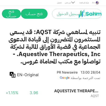
En
مركز المساعدة
من نحن
تحميل
فتح
التسجيل / تسجيل الدخول
فتح حساب
حساب
تنبيه لمساهمي شركة AQST: قد يسعى
المستثمرون المتضررون إلى قيادة الدعوى
الجماعية في قضية الأوراق المالية لشركة
Aquestive Therapeutics, Inc. -
تواصلوا مع مكتب المحاماة غروس.
PR Newswire
13:00 28/04
EN-Original
تمت الترجمة بواسطة
AQUESTIVE THERAPEUTICS, INC.
+1.15%
3.96
AQST