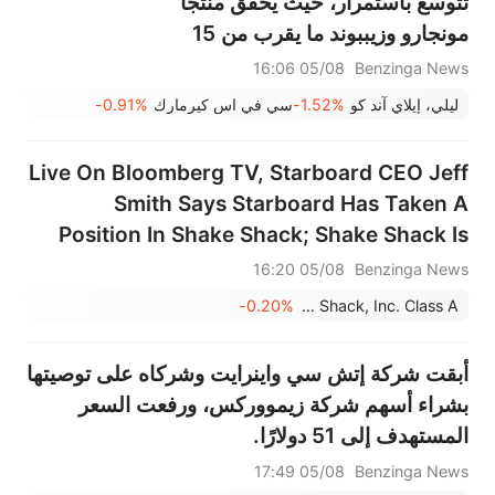
تتوسع باستمرار، حيث يحقق منتجا
مونجارو وزيببوند ما يقرب من 15
مليار دولار.
05/08 16:06
Benzinga News
ليلي، إيلاي آند كو
-1.52%
سي في اس كيرمارك
-0.91%
Live On Bloomberg TV, Starboard CEO Jeff
Smith Says Starboard Has Taken A
Position In Shake Shack; Shake Shack Is
Just Too Cheap; May Be The Largest
05/08 16:20
Benzinga News
Shareholder In Shake Shack; Opportunity
-0.20%
Shake Shack, Inc. Class A
To Accelerate Growth Further
أبقت شركة إتش سي واينرايت وشركاه على توصيتها
بشراء أسهم شركة زيمووركس، ورفعت السعر
المستهدف إلى 51 دولارًا.
05/08 17:49
Benzinga News