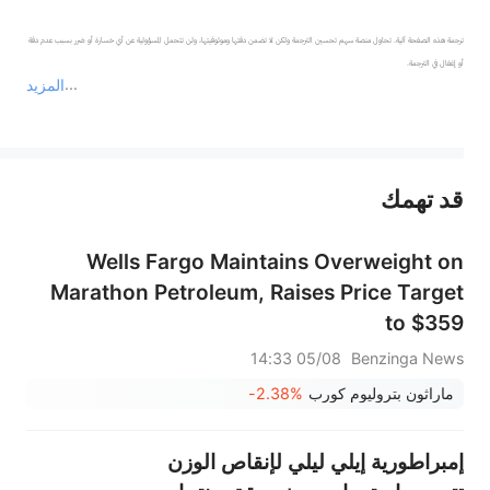
ترجمة هذه الصفحة آلية. تحاول منصة سهم تحسين الترجمة ولكن لا تضمن دقتها وموثوقيتها، ولن تتحمل المسؤولية عن أي خسارة أو ضرر بسبب عدم دقة 
المزيد
يمثل المحتوى أعلاه المسؤولية الشخصية للمؤلف وآرائه فقط، ولا يمثل أي مسؤولية لمنصة سهم، ولا يمكن لمنصة سهم تأكيد صحة ودقة ومصداقية المحتوى 
قد تهمك
عند الضرورة، يرجى استشارة مستشار استثمار محترف. لا تقدم منصة سهم أي مشورة استثمارية، ولا تقدم أي التزامات أو ضمانات.
Wells Fargo Maintains Overweight on
Marathon Petroleum, Raises Price Target
to $359
05/08 14:33
Benzinga News
ماراثون بتروليوم كورب
-2.38%
إمبراطورية إيلي ليلي لإنقاص الوزن