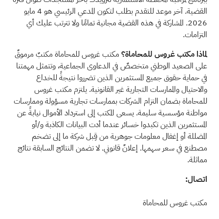
القضية. آخر موعد للتقدم بطلب لتكون المدعي الرئيسي هو 4 مايو
2026. المشاركة في هذه القضية مجانية تمامًا ولا تترتب عليك أي
التزامات.
لماذا مكتب غروس للمحاماة؟
مكتب غروس للمحاماة مكتبٌ مرموقٌ
على الصعيد الوطني متخصصٌ في الدعاوى الجماعية، وتتمثل مهمتنا
في حماية حقوق جميع المستثمرين الذين تضرروا نتيجةً للخداع
والاحتيال
والممارسات التجارية غير القانونية. يلتزم مكتب غروس
للمحاماة بضمان التزام الشركات بممارسات تجارية مسؤولة وممارسات
مواطنة مؤسسية سليمة. يسعى المكتب إلى استرداد الأموال نيابةً عن
المستثمرين الذين تكبدوا خسائر عندما أدت البيانات الكاذبة و/أو
المضللة أو إغفال معلومات جوهرية من قِبل شركة ما إلى تضخم
مصطنع في سعر سهمها. إعلانٌ قانوني. لا تضمن النتائج السابقة نتائج
مماثلة.
اتصال:
مكتب غروس للمحاماة