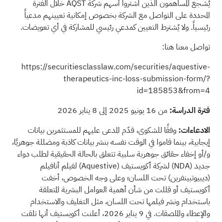
يُشجع المساهمون الذين اشتروا أسهم شركة AQST خلال الفترة
المحددة على التواصل مع الشركة بخصوص إمكانية تعيينهم مدعياً
رئيسياً. ولا يُشترط التعيين كمدعي رئيسي للمشاركة في أي تعويضات.
تواصل معنا هنا:
https://securitiesclasslaw.com/securities/aquestive-
therapeutics-inc-loss-submission-form/?
id=185853&from=4
فترة الدراسة:
من 16 يونيو 2025 إلى 8 يناير 2026
الادعاءات:
وفقًا للشكوى، قدّم المدعى عليهم للمستثمرين بيانات
إيجابية، بينما قاموا في الوقت نفسه بنشر بيانات كاذبة ومضللة جوهريًا،
و/أو إخفاء حقائق جوهرية سلبية تتعلق بالحالة الحقيقية لطلب دواء
جديد
(NDA)
لشركة أكويستيف
(Aquestive)
لفيلم أنافيلم
(ديبيوتبينفرين) تحت اللسان؛ وعلى وجه الخصوص، أخفت
أكويستيف أو قللت من شأن أهمية العوامل البشرية المتعلقة
باستخدام ونشر فيلمها تحت اللسان، مثل التغليف والاستخدام
والإعطاء والملصقات. في 9 يناير 2026، أعلنت أكويستيف أنها تلقت