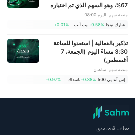
67%، وهو السهم الذي تم اختياره
الأسبوع الماضي؛ يشهد قطاع
منصة سهم
اليوم 08:00
الأجهزة المنزلية انتعاشًا ملحوظًا - لا
شارك نينجا
+0.58%
نيت أبب
+0.01%
تفوتوا أبرز تحركات الأسبوع المقبل
تذكير بالفعالية | استعدوا للساعة
3:30 مساءً اليوم (الجمعة، 7
أغسطس)
منصة سهم
ساعتان
إس آند بي 500
+0.38%
ناسداك
+0.97%
معك.. لأبعد مدى