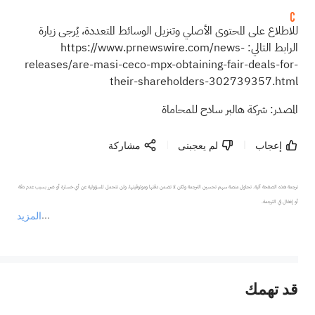
للاطلاع على المحتوى الأصلي وتنزيل الوسائط المتعددة، يُرجى زيارة
الرابط التالي:
https://www.prnewswire.com/news-
releases/are-masi-ceco-mpx-obtaining-fair-deals-for-
their-shareholders-302739357.html
المصدر: شركة هالبر سادح للمحاماة
إعجاب
لم يعجبنى
مشاركة
ترجمة هذه الصفحة آلية. تحاول منصة سهم تحسين الترجمة ولكن لا تضمن دقتها وموثوقيتها، ولن تتحمل المسؤولية عن أي خسارة أو ضرر بسبب عدم دقة 
المزيد
يمثل المحتوى أعلاه المسؤولية الشخصية للمؤلف وآرائه فقط، ولا يمثل أي مسؤولية لمنصة سهم، ولا يمكن لمنصة سهم تأكيد صحة ودقة ومصداقية المحتوى 
قد تهمك
عند الضرورة، يرجى استشارة مستشار استثمار محترف. لا تقدم منصة سهم أي مشورة استثمارية، ولا تقدم أي التزامات أو ضمانات.