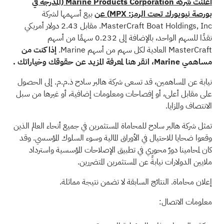
أعلنت شركة Marine Products Corporation (المدرجة في
بورصة نيويورك تحت الرمز: MPX) عن
بيع أسهمها لشركة
MasterCraft Boat Holdings, Inc. مقابل 2.43 دولار أمريكي
نقدًا للسهم الواحد، بالإضافة إلى 0.232 سهمًا من أسهم
MasterCraft العادية لكل سهم من أسهم Marine.
إذا كنت من
مساهمي Marine،
انقر هنا لمعرفة المزيد عن حقوقك وخياراتك
.
نيابة عن المساهمين، قد تسعى شركة هالبر سادح ذ.م.م. إلى الحصول
على مقابل أعلى، أو إفصاحات ومعلومات إضافية، أو غيرها من سبل
الانتصاف والمزايا.
تمثل شركة هالبر سادح للمحاماة المستثمرين في جميع أنحاء العالم الذين
وقعوا ضحايا
للاحتيال
في الأوراق المالية وسوء السلوك المؤسسي. وقد
كان لمحامينا دورٌ محوري في تطبيق الإصلاحات المؤسسية واسترداد
ملايين الدولارات نيابةً عن المستثمرين المتضررين.
إعلان محاماة. النتائج السابقة لا تضمن نتيجة مماثلة.
معلومات الاتصال: