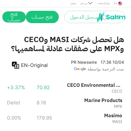
Masimo
0.00%
179.95
En
مركز المساعدة
من نحن
تحميل
MASI
فتح
التسجيل / تسجيل الدخول
فتح حساب
حساب
هل تحصل شركات MASI وCECO
وMPX على صفقات عادلة لمساهميها؟
PR Newswire
17:36 10/04
EN-Original
تمت الترجمة بواسطة
CECO Environmental Corp.
+3.37%
70.92
CECO
Marine Products
Delist
8.18
MPX
Masimo
0.00%
179.95
MASI