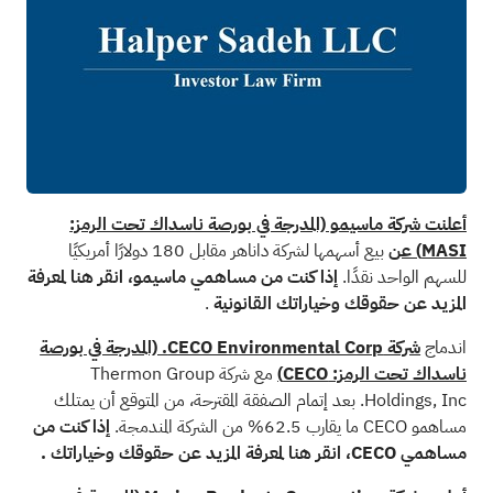
أعلنت شركة ماسيمو (المدرجة في بورصة ناسداك تحت الرمز:
MASI) عن
بيع أسهمها لشركة داناهر مقابل 180 دولارًا أمريكيًا
للسهم الواحد نقدًا.
إذا كنت من مساهمي ماسيمو،
انقر هنا لمعرفة
المزيد عن حقوقك وخياراتك القانونية
.
اندماج
شركة CECO Environmental Corp. (المدرجة في بورصة
ناسداك تحت الرمز: CECO)
مع شركة Thermon Group
Holdings, Inc. بعد إتمام الصفقة المقترحة، من المتوقع أن يمتلك
مساهمو CECO ما يقارب 62.5% من الشركة المندمجة.
إذا كنت من
مساهمي CECO،
انقر هنا لمعرفة المزيد عن حقوقك وخياراتك
.