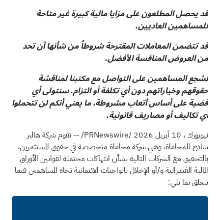
قد يحصل المطلعون على مزايا مالية كبيرة غير متاحة
للمساهمين العاديين.
قد تتضمن المعاملات المقترحة شروطاً من شأنها أن تحد
من العروض المنافسة الأفضل.
نشجع المساهمين على التواصل مع مكتبنا لمناقشة
حقوقهم وخياراتهم دون أي تكلفة أو التزام. سنتولى أي
قضية على أساس أتعاب مشروطة، ما يعني أنكم لن تتحملوا
أي تكاليف أو مصاريف قانونية.
نيويورك
،
10 أبريل 2026
/PRNewswire/ -- تقوم شركة هالبر
سادح للمحاماة، وهي شركة محاماة متخصصة في حقوق المستثمرين،
بالتحقيق مع الشركات التالية بشأن انتهاكات محتملة لقوانين الأوراق
المالية الفيدرالية و/أو الإخلال بالواجبات الائتمانية تجاه المساهمين فيما
يتعلق بما يلي: