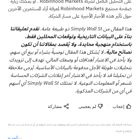
على
التحليل الكامل لشركة Robinhood Markets
. أو يمكنك زيارة
صفحة مجتمع Robinhood Markets
لمعرفة آراء المستثمرين الآخرين
حول تأثير هذه الأخبار الأخيرة على مسار الشركة.
هذا المقال من Simply Wall St ذو طبيعة عامة.
نقدم تعليقاتنا
بناءً على البيانات التاريخية وتوقعات المحللين فقط،
باستخدام منهجية محايدة، ولا يُقصد بمقالاتنا أن تكون
نصائح مالية.
لا يُشكل هذا المقال توصيةً بشراء أو بيع أي سهم،
ولا يأخذ في الاعتبار أهدافك أو وضعك المالي. نهدف إلى تزويدك
بتحليلات طويلة الأجل مدفوعة بالبيانات الأساسية. يُرجى ملاحظة
أن تحليلنا قد لا يأخذ في الاعتبار آخر إعلانات الشركات الحساسة
للسعر أو المعلومات النوعية. لا تمتلك Simply Wall St أي أسهم
في أي من الشركات المذكورة.
إعجاب
لم يعجبنى
مشاركة
ترجمة هذه الصفحة آلية. تحاول منصة سهم تحسين الترجمة ولكن لا تضمن دقتها وموثوقيتها، ولن تتحمل المسؤولية عن أي خسارة أو ضرر بسبب عدم دقة 
المزيد