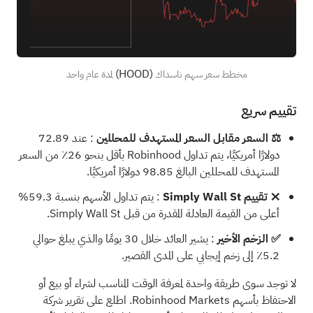
(HOOD)
مخطط سعر سهم ناسداك
لمدة عام واحد
تقييم سريع
⚖️ السعر مقابل السعر المستهدف للمحللين
: عند 72.89
دولارًا أمريكيًا، يتم تداول Robinhood بأقل بنحو 26٪ من السعر
المستهدف للمحللين البالغ 98.85 دولارًا أمريكيًا.
❌ تقييم Simply Wall St
: يتم تداول الأسهم بنسبة 59.3%
أعلى من القيمة العادلة المقدرة من قبل Simply Wall St.
✅ الزخم الأخير
: يشير العائد خلال 30 يومًا والذي يبلغ حوالي
5.2٪ إلى زخم إيجابي على المدى القصير.
لا توجد سوى طريقة واحدة لمعرفة الوقت المناسب لشراء أو بيع أو
الاحتفاظ بأسهم Robinhood Markets. اطلع على
تقرير شركة