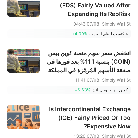
(FDS) Fairly Valued After
Expanding Its RepRisk
Partnership?
07/08 04:43
Simply Wall St
فاكتست لنظم البحوث
+4.00%
انخفض سعر سهم منصة كوين بيس
(COIN) بنسبة 11.1% بعد فوزها في
صفقة الأسهم المُرمّزة في المملكة
المتحدة وإتمام عملية إعادة الشراء
07/08 11:41
Simply Wall St
- ما الذي تغيّر؟
كوين بيز جلوبال إنك
+5.63%
Is Intercontinental Exchange
(ICE) Fairly Priced Or Too
Expensive Now?
07/08 13:28
Simply Wall St