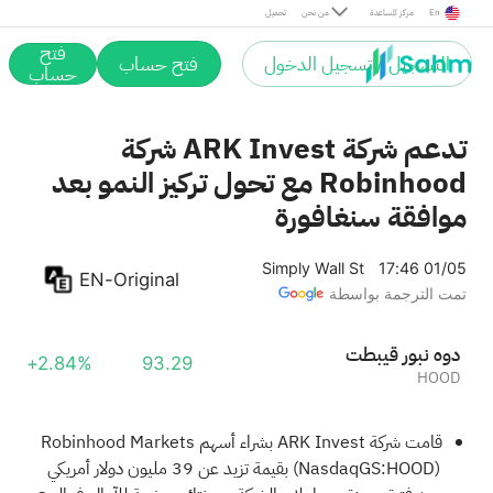
En
مركز المساعدة
من نحن
تحميل
فتح
التسجيل / تسجيل الدخول
فتح حساب
حساب
تدعم شركة ARK Invest شركة
Robinhood مع تحول تركيز النمو بعد
موافقة سنغافورة
Simply Wall St
17:46 01/05
EN-Original
تمت الترجمة بواسطة
تطبيق روبن هود
+2.84%
93.29
HOOD
قامت شركة ARK Invest بشراء أسهم Robinhood Markets
(NasdaqGS:HOOD) بقيمة تزيد عن 39 مليون دولار أمريكي