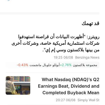
يمثل المحتوى أعلاه المسؤولية الشخصية للمؤلف وآرائه فقط، ولا يمثل أي مسؤولية لمنصة سهم، ولا يمكن لمنصة سهم تأكيد صحة ودقة ومصداقية المحتوى 
قد تهمك
عند الضرورة، يرجى استشارة مستشار استثمار محترف. لا تقدم منصة سهم أي مشورة استثمارية، ولا تقدم أي التزامات أو ضمانات.
رويترز: "أظهرت البيانات أن قراصنة استهدفوا
شركات استثمارية أمريكية خاصة، وشركات أخرى
من بينها بلاكستون وسي إم إي".
06/08 19:25
Benzinga News
مجموعة بلاكستون
+2.76%
أبوللو جلوبال مانجمنت
-0.43%
What Nasdaq (NDAQ)'s Q2
Earnings Beat, Dividend and
Completed Buyback Mean
For Shareholders
06/08 20:27
Simply Wall St