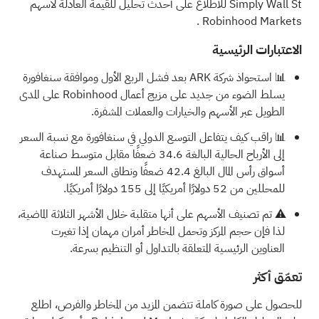
Simply Wall St للاطلاع على أحدث تحليل للقيمة العادلة لأسهم
.
Robinhood Markets
الاعتبارات الرئيسية
📊 استحواذ شركة ARK بعد فشل الربع الأول وموافقة سنغافورة
يسلط الضوء من جديد على مزيج أعمال Robinhood على المدى
الطويل عبر الأسهم والخيارات والعملات المشفرة.
📊 راقب كيف يتفاعل التوسع الدولي في سنغافورة مع نسبة السعر
إلى الأرباح الحالية البالغة 34.6 ضعفًا مقابل متوسط صناعة
أسواق رأس المال البالغ 42.4 ضعفًا ونطاق السعر المستهدف
للمحللين من 52 دولارًا أمريكيًا إلى 155 دولارًا أمريكيًا.
⚠️ تم تصنيف الأسهم على أنها متقلبة خلال الأشهر الثلاثة الماضية،
لذا فإن حجم المركز وتحمل المخاطر أمران مهمان إذا تغيرت
العناوين الرئيسية المتعلقة بالتداول أو التنظيم بسرعة.
تعمّق أكثر
للحصول على صورة كاملة تتضمن المزيد من المخاطر والفرص، اطلع