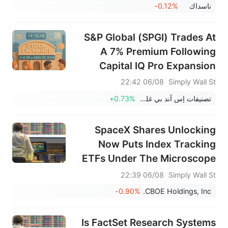
ناسداك
-0.12%
S&P Global (SPGI) Trades At
A 7% Premium Following
Capital IQ Pro Expansion
06/08 22:42
Simply Wall St
تصنيفات إس آند بي غلوبال
+0.73%
SpaceX Shares Unlocking
Now Puts Index Tracking
ETFs Under The Microscope
06/08 22:39
Simply Wall St
-0.90%
CBOE Holdings, Inc.
Is FactSet Research Systems