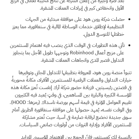
بعد فترة وجيزة من إعلان الشركة عن نتائج مخيبة للآمال في الربع
الأول وانخفاض كبير في إيرادات العملات المشفرة.
حصلت شركة روبن هود على موافقة مبدئية من الجهات
التنظيمية لإطلاق خدمات الوساطة المالية في سنغافورة، مما يعزز
خططها للتوسع الدولي.
تأتي هذه التطورات في الوقت الذي ينصب فيه اهتمام المستثمرين
على مزيج أعمال Robinhood وتوجهها طويل الأجل بما يتجاوز
التداول قصير المدى واتجاهات العملات المشفرة.
تتبوأ منصة روبن هود، المعروفة بتطبيقها للتداول المجاني وتوفيرها
خيارات التداول والعملات الرقمية للمستثمرين الأفراد، مكانةً محوريةً
في قصتين رئيسيتين. فزيادة حضور شركة آرك إنفست تُعزز مكانة هذه
المؤسسة الكبيرة والبارزة بين المساهمين، في وقتٍ يُعيد فيه الكثيرون
تقييم العوامل المؤثرة في قيمة أسهم بورصة ناسداك (رمزها: HOOD).
وفي الوقت نفسه، يُمهد حصولها على موافقة سنغافورة الطريق أمام
سوق جديدة تخضع لرقابة صارمة في آسيا، حيث تُعتبر مشاركة
المستثمرين الأفراد وإدارة الثروات من أولويات صانعي السياسات.
بالنسبة لك كمستثمر، فإنّ الجمع بين الاهتمام المؤسسي المتزايد