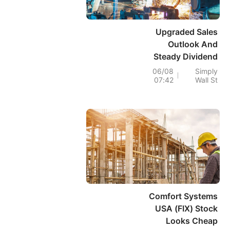
Upgraded Sales
Outlook And
Steady Dividend
Could Be A Game
06/08
Simply
07:42
Wall St
Changer For
Franklin Electric
(FELE)
Comfort Systems
USA (FIX) Stock
Looks Cheap