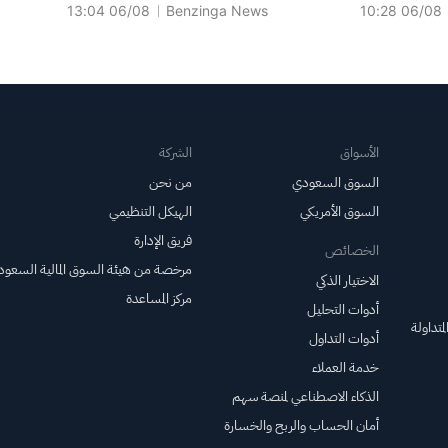
06/08 13:04
Benzinga News
06/08 10:28
الأسواق
الشركة
السوق السعودي
من نحن
السوق الأمريكي
الهيكل التنظيمي
فريق الإدارة
الخصائص
مرخصة من هيئة السوق المالية السعود
الاختيار الذكي
مركز المساعدة
أدوات التحليل
متداولة
أدوات التداول
خدمة العملاء
الذكاء الاصطناعي لمنصة سهم
أمان الحساب والربح والخسارة