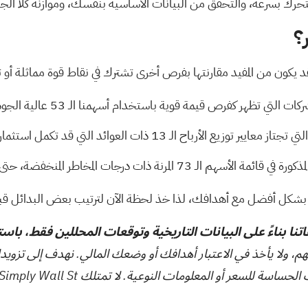
التحرك بسرعة، والتحقق من البيانات الأساسية بنفسك، وموازنة كلا ال
؟
ركات التي تظهر كفرص قيمة قوية باستخدام
أسهمنا الـ 53 عالية الجودة والمقومة بأقل من قيمتها الحقيقية
لتي تجتاز
معايير توزيع الأرباح الـ 13
ذات العوائد التي قد تكمل استثمار
ذكورة في قائمة
الأسهم الـ 73 المرنة ذات درجات المخاطر المنخفضة،
حتى 
سب بشكل أفضل مع أهدافك، لذا خذ لحظة الآن لترتيب بعض البدائل ق
تنا بناءً على البيانات التاريخية وتوقعات المحللين فقط، باس
هم، ولا يأخذ في الاعتبار أهدافك أو وضعك المالي. نهدف إلى تزويد
ت النوعية. لا تمتلك Simply Wall St أي أسهم في أي من الشركات المذكورة.