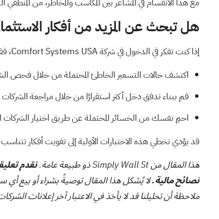
مع هذا الانقسام في المشاعر بين المكاسب والمخاطر، من المنطقي 
هل تبحث عن المزيد من أفكار الاستثمار
إذا كنت تفكر في الدخول في شركة Comfort Systems USA، فقد يكون من المفيد مقارنتها بفرص أخرى تشترك في نقاط قوة مماثلة أو تقدم ملفات تعريف مخاطر مختلفة.
اكتشف حالات التسعير الخاطئ المحتملة من خلال فحص الش
قم ببناء تدفق دخل أكثر استقرارًا من خلال مراجعة الشركات ا
احمِ نفسك من الخسائر المحتملة عن طريق اختيار الشركات الم
قد يؤدي تخطي هذه الاختبارات الأولية إلى تفويت أفكار تتنا
هذا المقال من Simply Wall St ذو طبيعة عامة.
نقدم تعليقا
نصائح مالية.
لا يُشكل هذا المقال توصيةً بشراء أو بيع أي س
ملاحظة أن تحليلنا قد لا يأخذ في الاعتبار آخر إعلانات الشركات الحساسة للسعر أو المعلوما