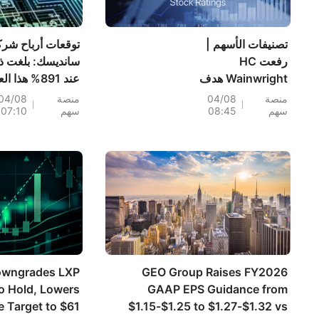
تصنيفات الأسهم |
توقعات أرباح شرك
رفعت HC
سانديسك: بلغت ذر
Wainwright هدف
عند 891% هذا ا
Enlivex (ENLV) إلى
ثم انخفضت بنسبة
منصة
04/08
منصة
04/08
سهم
08:45
سهم
07:10
80 دولارًا، مع إمكانية
47% في يوليو - 
ارتفاع بنسبة
يمكن أن يبرر الط
3586.64%؛ وبدأت
على تخزين الذكاء
Piper Sandler تغطية
الاصطناعي واتفاق
CoreWeave
النقل طويلة الأجل
(CRWV) بتصنيف
التقييم؟
"زيادة الوزن" وهدف
151 دولارًا
Downgrades LXP
GEO Group Raises FY2026
to Hold, Lowers
GAAP EPS Guidance from
e Target to $61
$1.15-$1.25 to $1.27-$1.32 vs