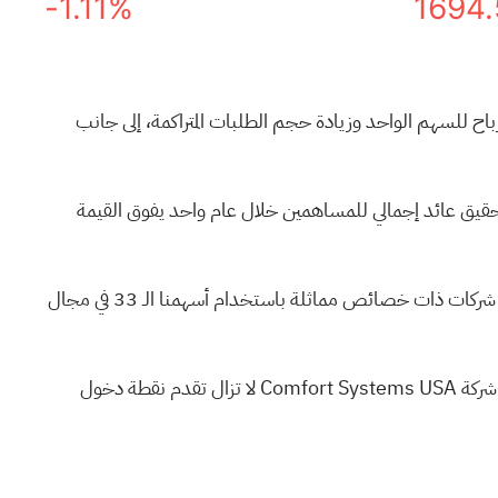
-1.11%
1694.
بع الأول من عام 2026 مع ارتفاع المبيعات والأرباح للسهم الواحد وزيادة حجم الطلبات المتراكمة، إلى جانب
لربع الأول وزيادة توزيعات الأرباح مع زخم قوي. وقد ساهم عائد سعر السهم خلال 30 يومًا بنسبة 31.26% في تحقيق عائد إجمالي للمساهمين خلال عام واحد يفوق القيمة
ق عن شركات ذات خصائص مماثلة باستخدام
أسهمنا الـ 33 في مجال
مع ارتفاع سعر السهم بشكل حاد بالفعل وتداول السهم بأقل بقليل من أحدث هدف للمحللين، فإن السؤال الرئيسي هو ما إذا كانت شركة Comfort Systems USA لا تزال تقدم نقطة دخول