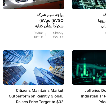
ة
يواجه سهم شركة
وتها
EVgo (EVGO)
لعام،
شكوكاً بشأن كفاية
السيولة النقدية على
06/08
Simply
06:26
Wall St
هل
الرغم من نمو إيرادات
لب
الشحن
يات
 هذا
Citizens Maintains Market
Jefferies 
Outperform on Remitly Global,
Industrial Tr 
Raises Price Target to $32
Pric