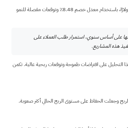
أغلقت أسهم شركة Comfort Systems USA عند 1794.04 دولارًا، بينما تقدر معظم الروايات المتداولة القيمة العادلة عند 1150 دولارًا، باستخدام معدل خصم 8.48٪ وتوقعات مفصلة للنمو
 يبلغ حاليًا رقمًا قياسيًا قدره 8.1 مليار دولار مع نمو بنسبة 37٪ في المتاجر نفسها على أساس سنوي، استمرار طلب العملاء على
فيذ هذه المشاريع.
هذا التحليل على افتراضات طموحة وتوقعات ربحية عالية. تكمن
 الربح وجعلت الحفاظ على مستوى الربح الحالي أكثر صعوبة.