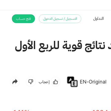
التداول
التسجيل / تسجيل الدخول
فتح حساب
كومفورت سيستمز يو إس إيه (FIX) بعد نتائج قوية للربع الأول
EN-Original
إعجاب