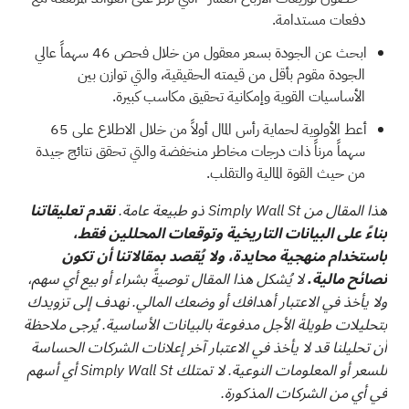
دفعات مستدامة.
ابحث عن الجودة بسعر معقول من خلال فحص
46 سهماً عالي
الجودة مقوم بأقل من قيمته الحقيقية،
والتي توازن بين
الأساسيات القوية وإمكانية تحقيق مكاسب كبيرة.
أعط الأولوية لحماية رأس المال أولاً من خلال الاطلاع على
65
سهماً مرناً ذات درجات مخاطر منخفضة
والتي تحقق نتائج جيدة
من حيث القوة المالية والتقلب.
هذا المقال من Simply Wall St ذو طبيعة عامة.
نقدم تعليقاتنا
بناءً على البيانات التاريخية وتوقعات المحللين فقط،
باستخدام منهجية محايدة، ولا يُقصد بمقالاتنا أن تكون
نصائح مالية.
لا يُشكل هذا المقال توصيةً بشراء أو بيع أي سهم،
ولا يأخذ في الاعتبار أهدافك أو وضعك المالي. نهدف إلى تزويدك
بتحليلات طويلة الأجل مدفوعة بالبيانات الأساسية. يُرجى ملاحظة
أن تحليلنا قد لا يأخذ في الاعتبار آخر إعلانات الشركات الحساسة
للسعر أو المعلومات النوعية. لا تمتلك Simply Wall St أي أسهم
في أي من الشركات المذكورة.