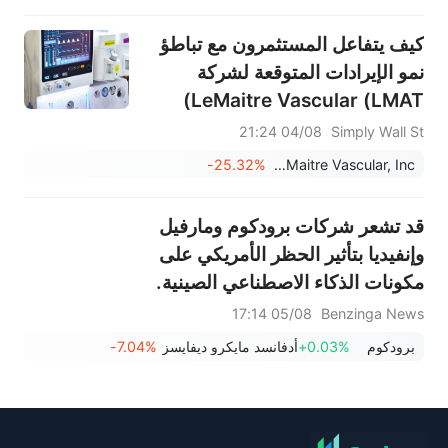
المتداولة لأشباه الموصلات.
كيف يتفاعل المستثمرون مع تباطؤ
نمو الإيرادات المتوقعة لشركة
LeMaitre Vascular (LMAT)
وسجل أرباحها المتباين؟
04/08 21:24
Simply Wall St
-25.32%
LeMaitre Vascular, Inc.
قد تشعر شركات برودكوم ومارفيل
وإنفيديا بتأثير الحظر الأمريكي على
مكونات الذكاء الاصطناعي الصينية.
05/08 17:14
Benzinga News
برودكوم
+0.03%
أدفانسد مايكرو ديفايسز
-7.04%