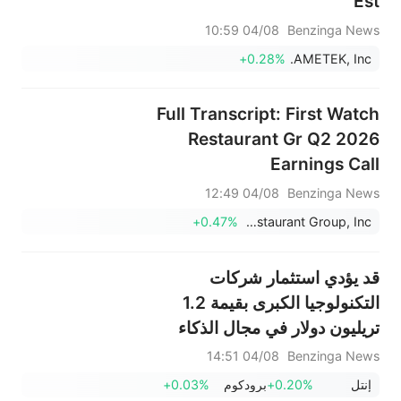
Est
04/08 10:59
Benzinga News
+0.28%
AMETEK, Inc.
Full Transcript: First Watch
Restaurant Gr Q2 2026
Earnings Call
04/08 12:49
Benzinga News
+0.47%
First Watch Restaurant Group, Inc.
قد يؤدي استثمار شركات
التكنولوجيا الكبرى بقيمة 1.2
تريليون دولار في مجال الذكاء
الاصطناعي إلى إشعال موجة صعود
04/08 14:51
Benzinga News
جديدة في سوق صناديق المؤشرات
إنتل
+0.20%
برودكوم
+0.03%