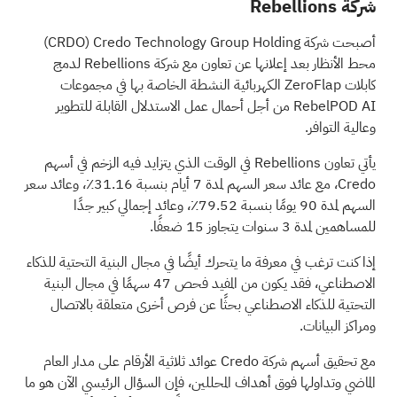
شركة Rebellions
أصبحت شركة Credo Technology Group Holding
(CRDO)
محط الأنظار بعد إعلانها عن تعاون مع شركة Rebellions لدمج
كابلات ZeroFlap الكهربائية النشطة الخاصة بها في مجموعات
RebelPOD AI من أجل أحمال عمل الاستدلال القابلة للتطوير
وعالية التوافر.
يأتي تعاون Rebellions في الوقت الذي يتزايد فيه الزخم في أسهم
Credo، مع عائد سعر السهم لمدة 7 أيام بنسبة 31.16٪، وعائد سعر
السهم لمدة 90 يومًا بنسبة 79.52٪، وعائد إجمالي كبير جدًا
للمساهمين لمدة 3 سنوات يتجاوز 15 ضعفًا.
إذا كنت ترغب في معرفة ما يتحرك أيضًا في مجال البنية التحتية للذكاء
الاصطناعي، فقد يكون من المفيد فحص
47 سهمًا في مجال البنية
التحتية للذكاء الاصطناعي
بحثًا عن فرص أخرى متعلقة بالاتصال
ومراكز البيانات.
مع تحقيق أسهم شركة Credo عوائد ثلاثية الأرقام على مدار العام
الماضي وتداولها فوق أهداف المحللين، فإن السؤال الرئيسي الآن هو ما