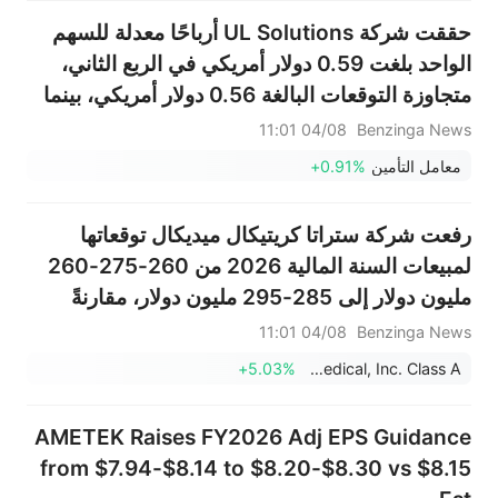
حجم البيع على المكشوف لأسهم
حققت شركة UL Solutions أرباحًا معدلة للسهم
سبيس إكس نظيره في أسهم تسلا
الواحد بلغت 0.59 دولار أمريكي في الربع الثاني،
متجاوزة التوقعات البالغة 0.56 دولار أمريكي، بينما
بلغت المبيعات 816 مليون دولار أمريكي، متجاوزة
04/08 11:01
Benzinga News
التوقعات البالغة 814.22 مليون دولار أمريكي.
معامل التأمين
+0.91%
رفعت شركة ستراتا كريتيكال ميديكال توقعاتها
لمبيعات السنة المالية 2026 من 260-275-260
مليون دولار إلى 285-295 مليون دولار، مقارنةً
بتوقعات بلغت 275.746 مليون دولار.
04/08 11:01
Benzinga News
+5.03%
Strata Critical Medical, Inc. Class A
AMETEK Raises FY2026 Adj EPS Guidance
from $7.94-$8.14 to $8.20-$8.30 vs $8.15