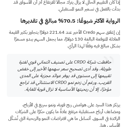
إذا كان التقييم الحالي لا يزال يترك مجالاً للارتفاع أم أن الأسواق قد
بدأت بالفعل في تسعير النمو المستقبلي.
الرواية الأكثر شيوعًا: 70.5% مبالغ في تقديرها
إن إغلاق سهم Credo الأخير عند 221.64 دولارًا يتجاوز بكثير القيمة
العادلة المتوقعة البالغة 130 دولارًا، مما يجعل السهم يبدو مسعرًا
بشكل مبالغ فيه وفقًا لهذا الرأي.
حافظت شركة CRDO على تصنيف ائتماني قوي لفترة
طويلة، وقد أدى تصحيح سعر سهمها الأخير إلى خفض
تقييمها إلى مستوى قد يوفر عوائد مجزية على المدى
القريب. ورغم أن زخم نمو CRDO الاستثنائي قد تراجع
مؤخرًا، إلا أن ربحيتها الأساسية لا تزال قوية للغاية.
يرتكز هذا السرد على هوامش ربح قوية، ونمو سريع في الأرباح،
ومضاعف أرباح مستقبلية مرتفع عادةً ما يكون حكرًا على الشركات
الرائدة في السوق. أتساءل ما هي افتراضات النمو والربحية التي تُشكّل
الأساس هنا.