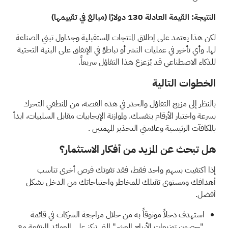
النتيجة: القيمة العادلة 130 دولارًا (مبالغ في تقييمها)
لكن هذا يعتمد على إطلاق المنتجات المستقبلية وجداول تبني الصناعة
لها. وأي تأخير في عمليات النشر أو تباطؤ في الإنفاق على البنية التحتية
للذكاء الاصطناعي قد يُزعزع هذا التفاؤل سريعاً.
الخطوات التالية
بالنظر إلى مزيج التفاؤل والحذر في هذه القصة، من المنطقي التحرك
بسرعة واختبار الأرقام بنفسك. ولموازنة الإيجابيات مقابل السلبيات، ابدأ
بالمكافآت الرئيسية وعلامتي التحذير المهمتين
.
هل تبحث عن المزيد من أفكار الاستثمار؟
إذا اكتفيت بسهم واحد فقط، فقد تفوتك فرص أخرى تناسب
أهدافك ومستوى تقبلك للمخاطر واحتياجاتك من الدخل بشكل
أفضل.
استهدف دخلاً موثوقاً به من خلال مراجعة الشركات في قائمة
"حصون توزيعات الأرباح العشر"
التي تركز على العوائد المرتفعة مع