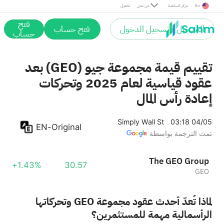
En
مركز المساعدة
من نحن
تحميل
فتح
التسجيل / تسجيل الدخول
فتح حساب
حساب
تقييم قيمة مجموعة جيو (GEO) بعد
عقود قياسية لعام 2025 وتحركات
إعادة رأس المال
Simply Wall St
03:18 04/05
EN-Original
تمت الترجمة بواسطة
The GEO Group
+1.43%
30.57
GEO
لماذا تُعدّ أحدث عقود مجموعة GEO وتحركاتها
الرأسمالية مهمة للمستثمرين؟