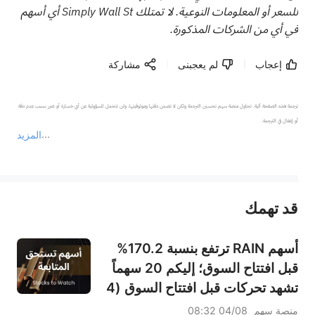
للسعر أو المعلومات النوعية. لا تمتلك Simply Wall St أي أسهم
في أي من الشركات المذكورة.
إعجاب
لم يعجبنى
مشاركة
ترجمة هذه الصفحة آلية. تحاول منصة سهم تحسين الترجمة ولكن لا تضمن دقتها وموثوقيتها، ولن تتحمل المسؤولية عن أي خسارة أو ضرر بسبب عدم دقة 
المزيد
يمثل المحتوى أعلاه المسؤولية الشخصية للمؤلف وآرائه فقط، ولا يمثل أي مسؤولية لمنصة سهم، ولا يمكن لمنصة سهم تأكيد صحة ودقة ومصداقية المحتوى 
قد تهمك
عند الضرورة، يرجى استشارة مستشار استثمار محترف. لا تقدم منصة سهم أي مشورة استثمارية، ولا تقدم أي التزامات أو ضمانات.
أسهم RAIN ترتفع بنسبة 170.2%
قبل افتتاح السوق؛ إليكم 20 سهماً
تشهد تحركات قبل افتتاح السوق (4
أغسطس)
منصة سهم
04/08 08:32