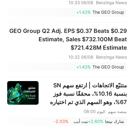
06/08 10:33
Benzinga News
+1.43%
The GEO Group
GEO Group Q2 Adj. EPS $0.37 Beats $0.29
Estimate, Sales $732.100M Beat
$721.428M Estimate
06/08 10:32
Benzinga News
+1.43%
The GEO Group
متتبّع الاتجاهات | ارتفع سهم SN
بنسبة 10.16%، محققًا نسبة فوز
67%، وهو السهم الذي تم اختياره
الأسبوع الماضي؛ يشهد قطاع
منصة سهم
اليوم 08:00
الأجهزة المنزلية انتعاشًا ملحوظًا - لا
شارك نينجا
+2.60%
نيت أبب
-2.03%
تفوتوا أبرز تحركات الأسبوع المقبل