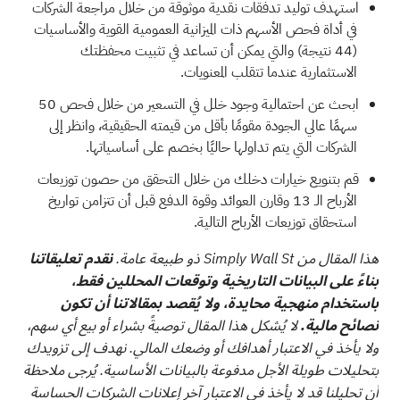
استهدف توليد تدفقات نقدية موثوقة من خلال مراجعة الشركات
في
أداة فحص الأسهم ذات الميزانية العمومية القوية والأساسيات
(44 نتيجة)
والتي يمكن أن تساعد في تثبيت محفظتك
الاستثمارية عندما تتقلب المعنويات.
ابحث عن احتمالية وجود خلل في التسعير من خلال فحص
50
سهمًا عالي الجودة مقومًا بأقل من قيمته الحقيقية،
وانظر إلى
الشركات التي يتم تداولها حاليًا بخصم على أساسياتها.
قم بتنويع خيارات دخلك من خلال التحقق من
حصون توزيعات
الأرباح الـ 13
وقارن العوائد وقوة الدفع قبل أن تتزامن تواريخ
استحقاق توزيعات الأرباح التالية.
هذا المقال من Simply Wall St ذو طبيعة عامة.
نقدم تعليقاتنا
بناءً على البيانات التاريخية وتوقعات المحللين فقط،
باستخدام منهجية محايدة، ولا يُقصد بمقالاتنا أن تكون
نصائح مالية.
لا يُشكل هذا المقال توصيةً بشراء أو بيع أي سهم،
ولا يأخذ في الاعتبار أهدافك أو وضعك المالي. نهدف إلى تزويدك
بتحليلات طويلة الأجل مدفوعة بالبيانات الأساسية. يُرجى ملاحظة
أن تحليلنا قد لا يأخذ في الاعتبار آخر إعلانات الشركات الحساسة