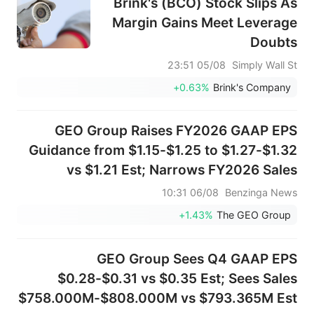
Brink's (BCO) Stock Slips As
Margin Gains Meet Leverage
Doubts
05/08 23:51
Simply Wall St
+0.63%
Brink's Company
GEO Group Raises FY2026 GAAP EPS
Guidance from $1.15-$1.25 to $1.27-$1.32
vs $1.21 Est; Narrows FY2026 Sales
Guidance from $2.950B-$3.100B to
06/08 10:31
Benzinga News
$2.950B-$3.050B vs $2.984B Est
+1.43%
The GEO Group
GEO Group Sees Q4 GAAP EPS
$0.28-$0.31 vs $0.35 Est; Sees Sales
$758.000M-$808.000M vs $793.365M Est