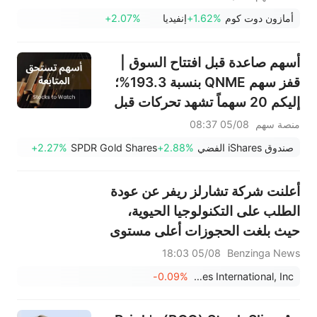
أمازون دوت كوم
+1.62%
إنفيديا
+2.07%
أسهم صاعدة قبل افتتاح السوق |
قفز سهم QNME بنسبة 193.3%؛
إليكم 20 سهماً تشهد تحركات قبل
افتتاح السوق (4 أغسطس)
منصة سهم
05/08 08:37
صندوق iShares الفضي
+2.88%
SPDR Gold Shares
+2.27%
أعلنت شركة تشارلز ريفر عن عودة
الطلب على التكنولوجيا الحيوية،
حيث بلغت الحجوزات أعلى مستوى
لها في أربع سنوات.
05/08 18:03
Benzinga News
-0.09%
Charles River Laboratories International, Inc.