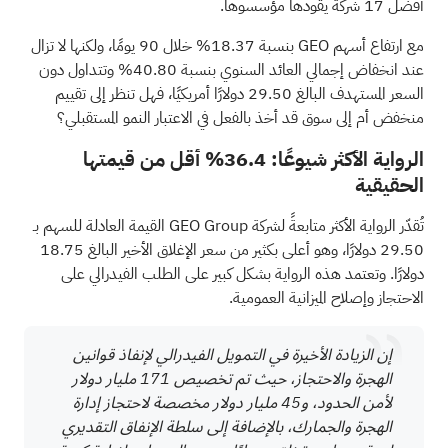
أفضل 17 شركة يقودها مؤسسوها.
مع ارتفاع أسهم GEO بنسبة 18.37% خلال 90 يومًا، ولكنها لا تزال
عند انخفاض إجمالي العائد السنوي بنسبة 40.80% وتتداول دون
السعر المستهدف البالغ 29.50 دولارًا أمريكيًا، فهل تنظر إلى تقييم
منخفض أم إلى سوق قد أخذ بالفعل في الاعتبار النمو المستقبلي؟
الرواية الأكثر شيوعًا: 36.4% أقل من قيمتها
الحقيقية
تُقدّر الرواية الأكثر متابعةً لشركة GEO Group القيمة العادلة للسهم بـ
29.50 دولارًا، وهو أعلى بكثير من سعر الإغلاق الأخير البالغ 18.75
دولارًا. وتعتمد هذه الرواية بشكل كبير على الطلب الفيدرالي على
الاحتجاز وإصلاح الميزانية العمومية.
إن الزيادة الأخيرة في التمويل الفيدرالي لإنفاذ قوانين
الهجرة والاحتجاز، حيث تم تخصيص 171 مليار دولار
لأمن الحدود، و45 مليار دولار مخصصة لاحتجاز إدارة
الهجرة والجمارك، بالإضافة إلى سلطة الإنفاق التقديري