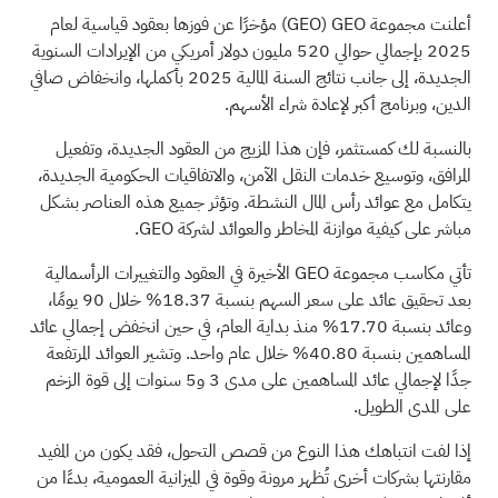
أعلنت مجموعة GEO
(GEO)
مؤخرًا عن فوزها بعقود قياسية لعام
2025 بإجمالي حوالي 520 مليون دولار أمريكي من الإيرادات السنوية
الجديدة، إلى جانب نتائج السنة المالية 2025 بأكملها، وانخفاض صافي
الدين، وبرنامج أكبر لإعادة شراء الأسهم.
بالنسبة لك كمستثمر، فإن هذا المزيج من العقود الجديدة، وتفعيل
المرافق، وتوسيع خدمات النقل الآمن، والاتفاقيات الحكومية الجديدة،
يتكامل مع عوائد رأس المال النشطة. وتؤثر جميع هذه العناصر بشكل
مباشر على كيفية موازنة المخاطر والعوائد لشركة GEO.
تأتي مكاسب مجموعة GEO الأخيرة في العقود والتغييرات الرأسمالية
بعد تحقيق عائد على سعر السهم بنسبة 18.37% خلال 90 يومًا،
وعائد بنسبة 17.70% منذ بداية العام، في حين انخفض إجمالي عائد
المساهمين بنسبة 40.80% خلال عام واحد. وتشير العوائد المرتفعة
جدًا لإجمالي عائد المساهمين على مدى 3 و5 سنوات إلى قوة الزخم
على المدى الطويل.
إذا لفت انتباهك هذا النوع من قصص التحول، فقد يكون من المفيد
مقارنتها بشركات أخرى تُظهر مرونة وقوة في الميزانية العمومية، بدءًا من