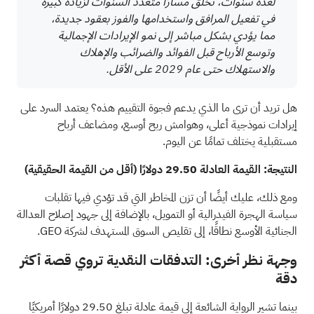
لعدة سنوات، تخلق مسارًا متعدد السنوات لزيادة كبيرة
في تفعيل المرافق واستخدامها والفوز بعقود جديدة،
مما يؤدي بشكل مباشر إلى نمو الإيرادات الإجمالية
وتوسع الأرباح قبل الفوائد والضرائب والإهلاك
والاستهلاك حتى عام 2029 على الأقل.
هل تريد أن ترى ما الذي يدعم فجوة التقييم هذه؟ يعتمد السرد على
إيرادات نموذجية أعلى، وهوامش ربح أوسع، ومضاعف أرباح
مستقبلية يختلف تمامًا عن اليوم.
النتيجة: القيمة العادلة 29.50 دولارًا (أقل من القيمة الحقيقية)
ومع ذلك، عليك أيضًا أن تزن المخاطر التي قد تؤدي فيها تقلبات
سياسة الهجرة الفيدرالية أو التمويل، بالإضافة إلى جهود إصلاح العدالة
الجنائية الأوسع نطاقًا، إلى تقليص السوق المستهدف لشركة GEO.
وجهة نظر أخرى: التدفقات النقدية تروي قصة أكثر
دقة
بينما تشير الرواية الشائعة إلى قيمة عادلة تبلغ 29.50 دولارًا أمريكيًا