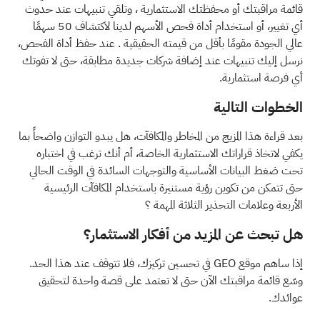
قائمة مراقبتك
أو
محفظتك الاستثمارية
، وتلقي تنبيهات عند حدوث
أي تغيير، أو استخدام أداة فحص الأسهم لدينا لاكتشاف
50 سهمًا
عالي الجودة مقومًا بأقل من قيمته الحقيقية
. عند
حفظ أداة الفحص،
نرسل إليك تنبيهات عند إضافة شركات جديدة مطابقة، حتى لا تفوتك
أي فرصة استثمارية.
الخطوات التالية
بعد قراءة هذا المزيج من المخاطر والمكافآت، هل يبدو التوازن واضحاً بما
يكفي لاتخاذ قراراتك الاستثمارية الخاصة، أم أنك ترغب في اختباره
تحت ضغط البيانات الأساسية والتوجهات السائدة في الوقت الحالي
حتى تتمكن من تكوين رؤية مستنيرة باستخدام
المكافآت الرئيسية
الأربعة وعلامات التحذير الثلاثة المهمة
؟
هل تبحث عن المزيد من أفكار الاستثمار؟
إذا ساهم موقع GEO في تحسين تركيزك، فلا تتوقف عند هذا الحد.
وسّع قائمة مراقبتك الآن حتى لا تعتمد على قصة واحدة لتحقيق
عوائدك.