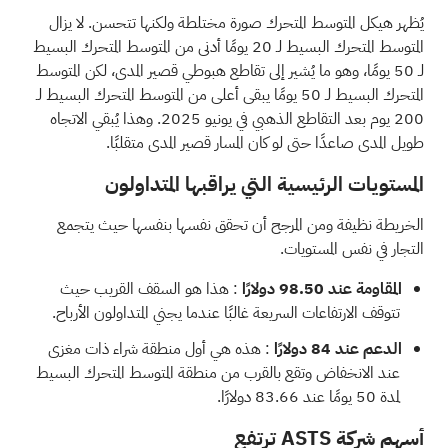
يُظهر هيكل المتوسط المتحرك صورة مختلطة ولكنها تتحسن. لا يزال
المتوسط المتحرك البسيط لـ 20 يومًا أدنى من المتوسط المتحرك البسيط
لـ 50 يومًا، وهو ما يُشير إلى تقاطع هبوطي قصير المدى، لكن المتوسط
المتحرك البسيط لـ 50 يومًا يبقى أعلى من المتوسط المتحرك البسيط لـ
200 يوم بعد التقاطع الذهبي في يونيو 2025. وهذا يُبقي الاتجاه
طويل المدى صاعدًا حتى لو كان المسار قصير المدى متقلبًا.
المستويات الرئيسية التي يراقبها المتداولون
الخريطة نظيفة ومن المرجح أن تحقق نفسها بنفسها حيث يتجمع
التجار في نفس المستويات.
المقاومة عند 98.50 دولارًا
: هذا هو السقف القريب حيث
تتوقف الارتفاعات السريعة غالبًا عندما يجني المتداولون الأرباح.
الدعم عند 84 دولارًا
: هذه هي أول منطقة شراء ذات مغزى
عند الانخفاض وتقع بالقرب من منطقة المتوسط المتحرك البسيط
لمدة 50 يومًا عند 83.66 دولارًا.
أسهم شركة ASTS ترتفع