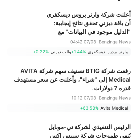
أعلنت شركة وارنر بروس ديسكفري
أن باقة ديزني تحقق نتائج إيجابية:
"الدليل موجود في البيانات" مع
انخفاض معدل إلغاء الاشتراكات
07/08 04:42
Benzinga News
وتحسن نمو عدد المشتركين.
وارنر برذرز. ديسكفري
+1.44%
والت ديزني
+0.22%
رفعت شركة BTIG تصنيف سهم شركة AVITA
Medical إلى "شراء"، وأعلنت عن سعر مستهدف
قدره 7 دولارات.
07/08 10:12
Benzinga News
+63.58%
Avita Medical
الرئيس التنفيذي لشركة تي-موبايل
يُنهي طموحات شركة سبيس إكس