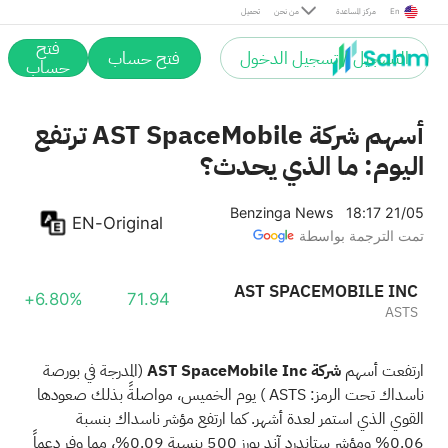
En
مركز المساعدة
من نحن
تحميل
فتح
التسجيل / تسجيل الدخول
فتح حساب
حساب
أسهم شركة AST SpaceMobile ترتفع
اليوم: ما الذي يحدث؟
Benzinga News
18:17 21/05
EN-Original
تمت الترجمة بواسطة
AST SPACEMOBILE INC
+6.80%
71.94
ASTS
ارتفعت أسهم
شركة AST SpaceMobile Inc
(المدرجة في بورصة
ناسداك تحت الرمز:
ASTS
) يوم الخميس، مواصلةً بذلك صعودها
القوي الذي استمر لعدة أشهر. كما ارتفع مؤشر ناسداك بنسبة
0.06% ومؤشر ستاندرد آند بورز 500 بنسبة 0.09%، مما وفر
دعماً