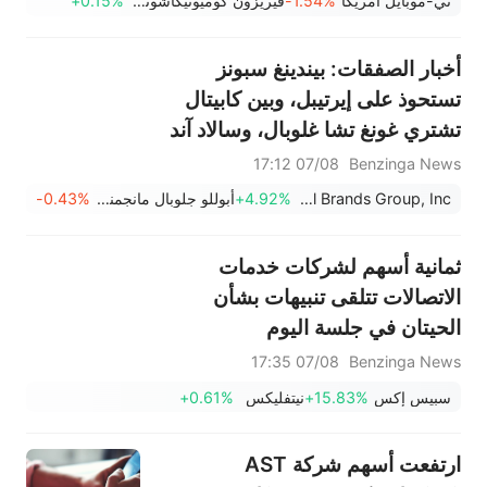
تي-موبايل أمريكا
-1.54%
فيريزون كوميونيكاشونس
+0.15%
أخبار الصفقات: بيندينغ سبونز
تستحوذ على إيرتيبل، وبين كابيتال
تشتري غونغ تشا غلوبال، وسالاد آند
غو تعلن إفلاسها
07/08 17:12
Benzinga News
Digital Brands Group, Inc.
+4.92%
أبوللو جلوبال مانجمنت
-0.43%
ثمانية أسهم لشركات خدمات
الاتصالات تتلقى تنبيهات بشأن
الحيتان في جلسة اليوم
07/08 17:35
Benzinga News
سبيس إكس
+15.83%
نيتفليكس
+0.61%
ارتفعت أسهم شركة AST