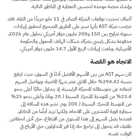
وإنشاء منصة موحدة لتحسين التغطية في المناطق النائية.
أضاف تحديث
توقعات
الشركة الصادر في 11 مايو مزيدًا من الثقة. فقد
صرّحت شركة AST بأنها تسير على الطريق الصحيح لتحقيق إيرادات
سنوية تتراوح بين 150 و200 مليون دولار أمريكي بحلول عام 2026،
مدفوعة بشكل رئيسي بشركاء شبكات الهاتف المحمول والحكومة
الأمريكية. وبلغت إيرادات الربع الأول 14.7 مليون دولار أمريكي.
الاتجاه هو القصة
كان سهم AST من بين الأسهم الأفضل أداءً في السوق، حيث ارتفع
بنسبة 294.42% خلال الاثني عشر شهرًا الماضية. ويواصل السهم
ابتعاده عن متوسطاته المتحركة الرئيسية، إذ يتداول حاليًا أعلى بنحو
23.4% من المتوسط المتحرك البسيط لـ 20 يومًا، وأعلى بنحو 25%
من المتوسط المتحرك البسيط لـ 200 يوم. تشير هذه المسافة إلى
سيطرة قوية للمشترين على الاتجاه، ولكنها تزيد أيضًا من المخاطر.
فعندما يصل السهم إلى هذا المستوى من الارتفاع، حتى أدنى انخفاض
طفيف قد يتحول إلى تراجع حاد إذا قرر المتداولون جني الأرباح في
الوقت نفسه.