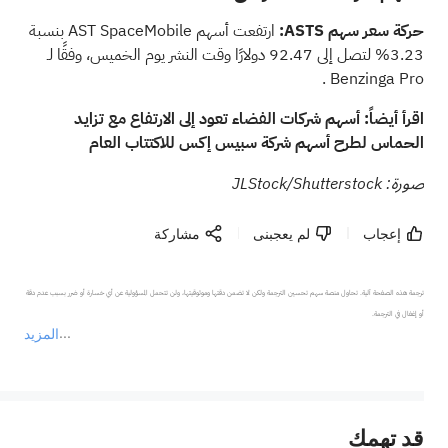
حركة سعر سهم ASTS:
ارتفعت أسهم AST SpaceMobile بنسبة
3.23% لتصل إلى 92.47 دولارًا وقت النشر يوم الخميس، وفقًا لـ
.
Benzinga Pro
اقرأ أيضاً:
أسهم شركات الفضاء تعود إلى الارتفاع مع تزايد
الحماس لطرح أسهم شركة سبيس إكس للاكتتاب العام
صورة: JLStock/Shutterstock
إعجاب
لم يعجبنى
مشاركة
ترجمة هذه الصفحة آلية. تحاول منصة سهم تحسين الترجمة ولكن لا تضمن دقتها وموثوقيتها، ولن تتحمل المسؤولية عن أي خسارة أو ضرر بسبب عدم دقة 
المزيد
يمثل المحتوى أعلاه المسؤولية الشخصية للمؤلف وآرائه فقط، ولا يمثل أي مسؤولية لمنصة سهم، ولا يمكن لمنصة سهم تأكيد صحة ودقة ومصداقية المحتوى 
قد تهمك
عند الضرورة، يرجى استشارة مستشار استثمار محترف. لا تقدم منصة سهم أي مشورة استثمارية، ولا تقدم أي التزامات أو ضمانات.