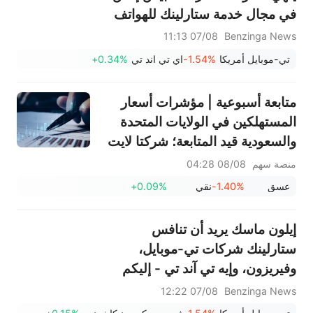
في مجال خدمة ستارلينك للهواتف
المحمولة، بينما تضخ شركة ماسك
07/08 11:13
Benzinga News
مليارات الدولارات في شراء الطيف
تي-موبايل أمريكا
-1.54%
اي تي اند تي
+0.34%
الترددي: "ما الذي يميزهم؟"
متابعة أسبوعية | مؤشرات أسعار
المستهلكين في الولايات المتحدة
والسعودية قيد المتابعة؛ شركتا لايت
وكور تعلنان عن أرباحهما؛ فعاليات
منصة سهم
08/08 04:28
توزيع الأرباح لشركات سابك أغري-
عسق
-1.40%
نقي
+0.09%
نيوترينتس (2020)، وريبل (1010)،
وسابك (2010)
إيلون ماسك يريد أن تنافس
ستارلينك شركات تي-موبايل،
وفيريزون، وإيه تي آند تي - إليكم
السبب في أن هذا أسهل قولاً من
07/08 12:22
Benzinga News
فعلاً.