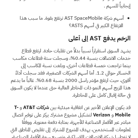
إيجابياً للسهم
.
أسهم شركة AST SpaceMobile ترتفع بقوة.
ما سبب هذا
الارتفاع الكبير في أسهم ASTS؟
الزخم يدفع AST إلى أعلى
يشهد السوق استقراراً نسبياً بدلاً من تقلبات حادة. ارتفع قطاع
خدمات الاتصالات بنسبة 0.44%، وسجلت ستة قطاعات مكاسب
بينما تراجعت خمسة قطاعات أخرى، وبلغت نسبة المكاسب إلى
الخسائر حوالي 1.2. أما أسهم الشركات الصغيرة، فقد سجلت أداءً
أقوى، حيث ارتفع مؤشر راسل 2000 بنسبة 0.68%. غالباً ما يدعم
هذا المزيج أسهم النمو ذات المخاطر العالية حتى عندما لا يكون السوق
في حالة إقبال كامل على المخاطرة.
قد يكون
الإعلان الأخير
عن اتفاقية مبدئية بين
شركات AT&T
و
T-
Mobile
و
Verizon
لتشكيل مشروع مشترك يركز على توفير اتصال
مباشر عبر الأقمار الصناعية للأجهزة، بمثابة دفعة معنوية. ووفقًا
لمعلومات المستخدمين، يهدف المشروع المشترك إلى تقليص المناطق التي
لا تغطيها شبكة الاتصالات اللاسلكية، وتوسيع سعة الأقمار الصناعية،