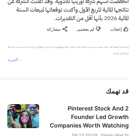
انخفضت أسهم شركة أورينيا للأدوية. وقد أعلنت الشركة عن
نتائجها المالية للربع الأول وأكدت توقعاتها لمبيعات السنة
المالية 2026 بأنها أقل من التقديرات.
إعجاب
لم يعجبنى
مشاركة
ترجمة هذه الصفحة آلية. تحاول منصة سهم تحسين الترجمة ولكن لا تضمن دقتها وموثوقيتها، ولن تتحمل المسؤولية عن أي خسارة أو ضرر بسبب عدم دقة 
المزيد
يمثل المحتوى أعلاه المسؤولية الشخصية للمؤلف وآرائه فقط، ولا يمثل أي مسؤولية لمنصة سهم، ولا يمكن لمنصة سهم تأكيد صحة ودقة ومصداقية المحتوى 
قد تهمك
عند الضرورة، يرجى استشارة مستشار استثمار محترف. لا تقدم منصة سهم أي مشورة استثمارية، ولا تقدم أي التزامات أو ضمانات.
Pinterest Stock And 2
Founder Led Growth
Companies Worth Watching
05/08 09:23
Simply Wall St