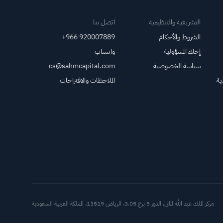
تفوتوا أبرز تحركات
الأسبوع المقبل
التشريعية والتنظيمية
اتصل بنا
الشروط والأحكام
+966 920007889
إخلاء المسؤولية
واتساب
سياسة الخصوصية
cs@sahmcapital.com
ية
الملاحظات والاقتراحات
أدوات د
مركز الملك عبد الله المالي، الدور 5 برج 3.05، الرياض 13519، المملكة العربية السعودية