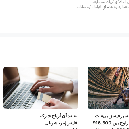
ارية، ولا تقدم أي التزامات أو ضمانات.
 سيرفيسز مبيعات
نعتقد أن أرباح شركة
في الربع الثالث تتراوح بين 916.300
فايفر إنترناشونال