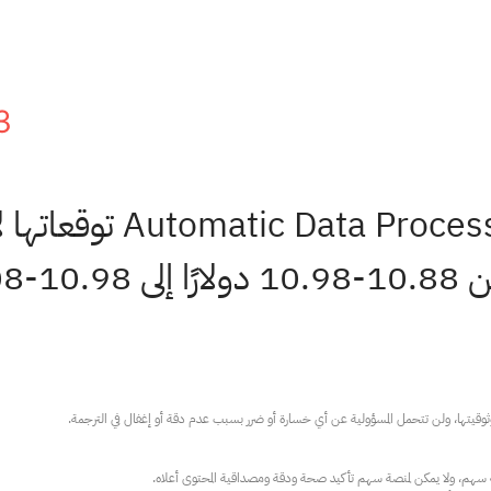
3
) توقعاتها 