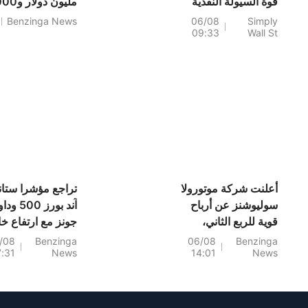
قوة السيولة النقدية
نتيجة لضغوط الهامش.
Benzinga News
06/08
Simply
09:33
Wall St
مليون دولار.
أعلنت شركة موتورولا
تراجع مؤشرا ستان
سوليوشنز عن أرباح
آند بورز 500 ودا
قوية للربع الثاني،
جونز مع ارتفاع خا
لتنضم بذلك إلى
برنت بنسبة 4%،
/08
Benzinga
06/08
Benzinga
7:31
News
14:01
News
شركات إنسمد،
وسانديسك تُقلّص
وديودز، وباركر
خسائرها: سوق ال
هانيفين، وغيرها من
اليوم
الأسهم الكبرى التي