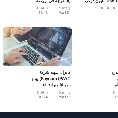
مليون دولار و935.000 مليون دولار،
(المدرجة في بورصة
مقارنةً بالتوقعات البالغة 939.300
نيويورك تحت الرمز:
06/08
Simply
06/08 11:36
11:43
Wall St
FVRR) القوية أقل من
قيمتها الحقيقية.
درد
لا يزال سهم شركة
و
Paycom (PAYC) يبدو
م
رخيصًا مع ارتفاع
الطلب على الذكاء
06/08
Simply
06
19:24
Wall St
1
الاصطناعي الذي يدعم
أسهم
التوقعات