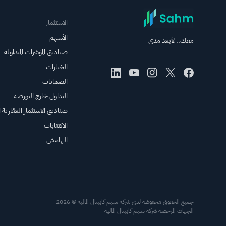
ارتفعت أسعارها يوم
الخميس.
الاستثمار
الأسهم
معك.. لأبعد مدى
صناديق المؤشرات المتداولة
الخيارات
الضمانات
التداول خارج البورصة
صناديق الاستثمار العقارية ال
الاكتتابات
الهامش
جميع الحقوق محفوظة لدى شركة سهم كابيتال المالية © 2026
الجهات المرخصة شركة سهم كابيتال المالية