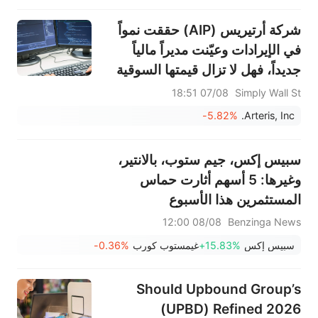
لإجراء تحسينات مستقبلية."
شركة أرتيريس (AIP) حققت نمواً
في الإيرادات وعيّنت مديراً مالياً
جديداً، فهل لا تزال قيمتها السوقية
أقل من قيمتها الحقيقية؟
07/08 18:51
Simply Wall St
-5.82%
Arteris, Inc.
سبيس إكس، جيم ستوب، بالانتير،
وغيرها: 5 أسهم أثارت حماس
المستثمرين هذا الأسبوع
08/08 12:00
Benzinga News
سبيس إكس
+15.83%
غيمستوب كورب
-0.36%
Should Upbound Group’s
(UPBD) Refined 2026