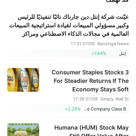
عيّنت شركة إنتل دين جارناك نائبًا تنفيذيًا للرئيس
وكبير مسؤولي المبيعات لقيادة استراتيجية المبيعات
العالمية في مجالات الذكاء الاصطناعي ومراكز
البيانات والشبكات وASIC؛ وسيغادر جريج إرنست
07/08 17:31
Benzinga News
شركة إنتل بعد 27 عامًا.
إنتل
+1.84%
3 Consumer Staples Stocks
For Steadier Returns If The
Economy Stays Soft
07/08 17:38
Simply Wall St
+2.26%
Molson Coors Beverage Company Class B
Humana (HUM) Stock May
Still Offer Value After