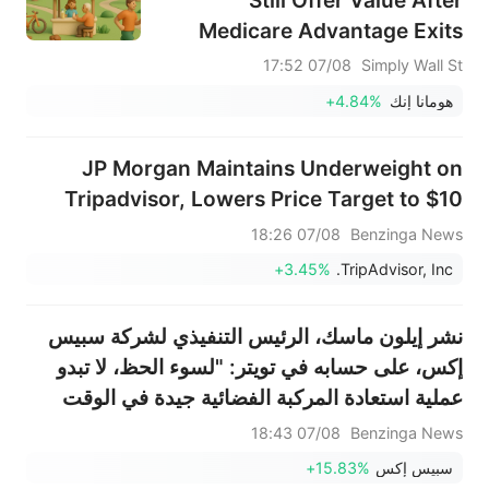
Medicare Advantage Exits
07/08 17:52
Simply Wall St
هومانا إنك
+4.84%
JP Morgan Maintains Underweight on
Tripadvisor, Lowers Price Target to $10
07/08 18:26
Benzinga News
+3.45%
TripAdvisor, Inc.
نشر إيلون ماسك، الرئيس التنفيذي لشركة سبيس
إكس، على حسابه في تويتر: "لسوء الحظ، لا تبدو
عملية استعادة المركبة الفضائية جيدة في الوقت
الحالي. ومع ذلك، تمكنا من الحصول على صور
07/08 18:43
Benzinga News
مقرّبة لمناطق حيوية من الدرع الحراري والمحركات
سبيس إكس
+15.83%