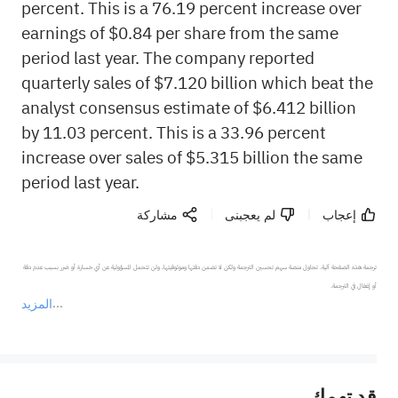
percent. This is a 76.19 percent increase over
earnings of $0.84 per share from the same
period last year. The company reported
quarterly sales of $7.120 billion which beat the
analyst consensus estimate of $6.412 billion
by 11.03 percent. This is a 33.96 percent
increase over sales of $5.315 billion the same
period last year.
إعجاب
لم يعجبنى
مشاركة
ترجمة هذه الصفحة آلية. تحاول منصة سهم تحسين الترجمة ولكن لا تضمن دقتها وموثوقيتها، ولن تتحمل المسؤولية عن أي خسارة أو ضرر بسبب عدم دقة 
المزيد
يمثل المحتوى أعلاه المسؤولية الشخصية للمؤلف وآرائه فقط، ولا يمثل أي مسؤولية لمنصة سهم، ولا يمكن لمنصة سهم تأكيد صحة ودقة ومصداقية المحتوى 
قد تهمك
عند الضرورة، يرجى استشارة مستشار استثمار محترف. لا تقدم منصة سهم أي مشورة استثمارية، ولا تقدم أي التزامات أو ضمانات.