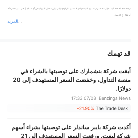
ترجمة هذه الصفحة آلية. تحاول منصة سهم تحسين الترجمة ولكن لا تضمن دقتها وموثوقيتها، ولن تتحمل المسؤولية عن أي خسارة أو ضرر بسبب عدم دقة 
المزيد
يمثل المحتوى أعلاه المسؤولية الشخصية للمؤلف وآرائه فقط، ولا يمثل أي مسؤولية لمنصة سهم، ولا يمكن لمنصة سهم تأكيد صحة ودقة ومصداقية المحتوى 
قد تهمك
عند الضرورة، يرجى استشارة مستشار استثمار محترف. لا تقدم منصة سهم أي مشورة استثمارية، ولا تقدم أي التزامات أو ضمانات.
أبقت شركة بنشمارك على توصيتها بالشراء في
منصة التداول، وخفضت السعر المستهدف إلى 20
دولارًا.
07/08 17:33
Benzinga News
-21.90%
The Trade Desk
أكدت شركة بايبر ساندلر على توصيتها بشراء أسهم
شركة ليفت، ورفعت السعر المستهدف إلى 21