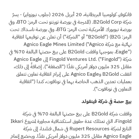
فانكوفر، كولومبيا البريطانية، 20 أبريل 2026
(جلوب نيوزواير)
- يسرّ
شركة B2Gold Corp. (المدرجة في بورصة تورنتو تحت الرمز: BTO، وفي
بورصة نيويورك الأمريكية تحت الرمز: BTG، وفي بورصة ناسداك تحت
الرمز: B2G) ("B2Gold" أو "الشركة") أن تعلن عن توقيعها اتفاقية
نهائية مع شركة Agnico Eagle Mines Limited ("Agnico
Eagle")، بموجبها وافقت B2Gold على بيع حصتها البالغة 70% في
شركة Fingold Ventures Ltd. ("Fingold") إلى Agnico Eagle
مقابل 325 مليون دولار أمريكي نقدًا ("الصفقة"). إضافةً إلى ذلك،
اتفقت B2Gold وAgnico Eagle على إبرام اتفاقية تعاون تتعلق
بعمليات تعدين الذهب الخاصة بهما في نونافوت، كندا ("اتفاقية
التعاون في نونافوت").
بيع حصة في شركة فينغولد
وافقت شركة B2Gold على بيع حصتها البالغة 70% في شركة
Fingold، التي تمتلك عدة حقوق استكشافية مجاورة لمشروع Ikkari
التابع لشركة Rupert Resources في شمال فنلندا، إلى شركة
Agnico Eagle مقابل 325 مليون دولار أمريكي نقدًا. ويخضع إتمام