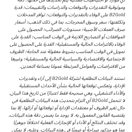
وموثوقية التقديرات والتوقعات والدراسات والتقييمات؛ قدرة
B2Gold على الوفاء بالتقديرات والتوقعات؛ توافر المدخلات
وتكلفتها؛ سعر وسوق المخرجات، بما في ذلك الذهب؛ أسعار
صرف العملات الأجنبية؛ مستويات الضرائب؛ الحصول على
الموافقات أو التصاريح اللازمة في الوقت المناسب؛ القدرة على
الوفاء بالالتزامات الحالية والمستقبلية؛ القدرة على الحصول على
تمويل في الوقت المناسب بشروط معقولة عند الحاجة؛ الظروف
الاجتماعية والاقتصادية والسياسية الحالية والمستقبلية؛ وغيرها
من الافتراضات والعوامل المرتبطة عمومًا بصناعة التعدين.
تستند البيانات التطلعية لشركة B2Gold إلى آراء وتقديرات
الإدارة، وتعكس توقعاتها الحالية بشأن الأحداث المستقبلية
والأداء التشغيلي، وهي صحيحة فقط اعتبارًا من تاريخ هذا البيان.
لا تتحمل B2Gold أي التزام بتحديث هذه البيانات التطلعية في
حال تغير الظروف أو معتقدات الإدارة أو توقعاتها أو آرائها، إلا بما
يقتضيه القانون المعمول به. لا يوجد ما يضمن دقة هذه البيانات،
وقد تختلف النتائج أو الأداء أو الإنجازات الفعلية اختلافًا جوهريًا
عما هو مذكور صراحةً أو ضمنًا في هذه البيانات. وعليه، لا يمكن