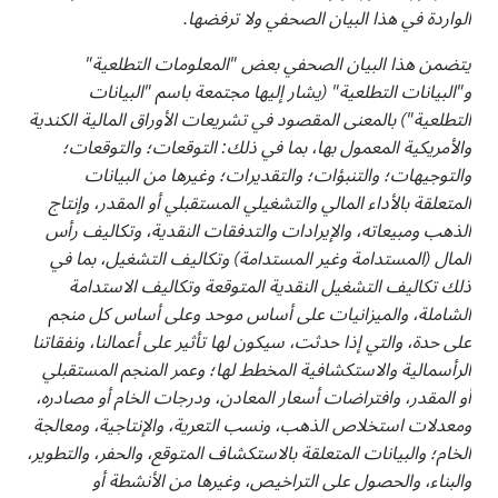
الواردة في هذا البيان الصحفي ولا ترفضها.
يتضمن هذا البيان الصحفي بعض "المعلومات التطلعية"
و"البيانات التطلعية" (يشار إليها مجتمعة باسم "البيانات
التطلعية") بالمعنى المقصود في تشريعات الأوراق المالية الكندية
والأمريكية المعمول بها، بما في ذلك: التوقعات؛ والتوقعات؛
والتوجيهات؛ والتنبؤات؛ والتقديرات؛ وغيرها من البيانات
المتعلقة بالأداء المالي والتشغيلي المستقبلي أو المقدر، وإنتاج
الذهب ومبيعاته، والإيرادات والتدفقات النقدية، وتكاليف رأس
المال (المستدامة وغير المستدامة) وتكاليف التشغيل، بما في
ذلك تكاليف التشغيل النقدية المتوقعة وتكاليف الاستدامة
الشاملة، والميزانيات على أساس موحد وعلى أساس كل منجم
على حدة، والتي إذا حدثت، سيكون لها تأثير على أعمالنا، ونفقاتنا
الرأسمالية والاستكشافية المخطط لها؛ وعمر المنجم المستقبلي
أو المقدر، وافتراضات أسعار المعادن، ودرجات الخام أو مصادره،
ومعدلات استخلاص الذهب، ونسب التعرية، والإنتاجية، ومعالجة
الخام؛ والبيانات المتعلقة بالاستكشاف المتوقع، والحفر، والتطوير،
والبناء، والحصول على التراخيص، وغيرها من الأنشطة أو