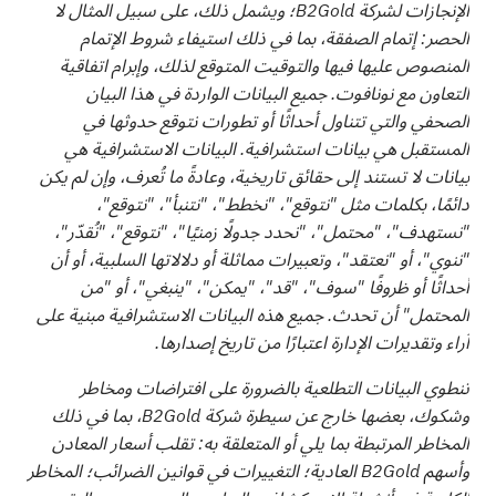
الإنجازات لشركة B2Gold؛ ويشمل ذلك، على سبيل المثال لا
الحصر: إتمام الصفقة، بما في ذلك استيفاء شروط الإتمام
المنصوص عليها فيها والتوقيت المتوقع لذلك، وإبرام اتفاقية
التعاون مع نونافوت. جميع البيانات الواردة في هذا البيان
الصحفي والتي تتناول أحداثًا أو تطورات نتوقع حدوثها في
المستقبل هي بيانات استشرافية. البيانات الاستشرافية هي
بيانات لا تستند إلى حقائق تاريخية، وعادةً ما تُعرف، وإن لم يكن
دائمًا، بكلمات مثل "نتوقع"، "نخطط"، "نتنبأ"، "نتوقع"،
"نستهدف"، "محتمل"، "نحدد جدولًا زمنيًا"، "نتوقع"، "نُقدّر"،
"ننوي"، أو "نعتقد"، وتعبيرات مماثلة أو دلالاتها السلبية، أو أن
أحداثًا أو ظروفًا "سوف"، "قد"، "يمكن"، "ينبغي"، أو "من
المحتمل" أن تحدث. جميع هذه البيانات الاستشرافية مبنية على
آراء وتقديرات الإدارة اعتبارًا من تاريخ إصدارها.
تنطوي البيانات التطلعية بالضرورة على افتراضات ومخاطر
وشكوك، بعضها خارج عن سيطرة شركة B2Gold، بما في ذلك
المخاطر المرتبطة بما يلي أو المتعلقة به: تقلب أسعار المعادن
وأسهم B2Gold العادية؛ التغييرات في قوانين الضرائب؛ المخاطر