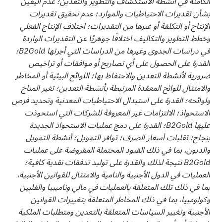
الكامنة في أنشطة الاستكشاف والتطوير والتعدين؛ عدم اليقين
بشأن تقديرات الاحتياطيات والموارد؛ عدم تحقيق تقديرات
الإنتاج أو التكلفة أو غيرها من التقديرات؛ اختلاف الإنتاج الفعلي
وخطط التطوير والتكاليف اختلافًا جوهريًا عن التقديرات الواردة
في دراسات الجدوى وغيرها من الدراسات التي أجرتها B2Gold؛
القدرة على الحصول على أي تصاريح أو موافقات أو تراخيص
ضرورية لأنشطة التعدين والاحتفاظ بها؛ اللوائح البيئية أو المخاطر
والامتثال للوائح المعقدة المرتبطة بأنشطة التعدين؛ تغير المناخ
ولوائحه؛ القدرة على استبدال الاحتياطيات المعدنية وتحديد فرص
الاستحواذ؛ الالتزامات غير المعروفة للشركات التي استحوذت
عليها B2Gold؛ القدرة على دمج عمليات الاستحواذ الجديدة
بنجاح؛ تقلبات أسعار الصرف؛ توافر التمويل؛ أنشطة التمويل
والديون، بما في ذلك القيود المحتملة المفروضة على عمليات
B2Gold نتيجة لذلك والقدرة على توليد تدفقات نقدية كافية؛
العمليات في الدول الأجنبية والنامية والامتثال للقوانين الأجنبية،
بما في ذلك تلك المتعلقة بالعمليات في مالي وناميبيا والفلبين
وكولومبيا، بما في ذلك المخاطر المتعلقة بتغييرات القوانين
الأجنبية وتغيير السياسات المتعلقة بالتعدين ومتطلبات الملكية