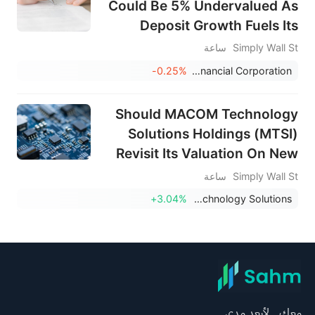
Could Be 5% Undervalued As
Deposit Growth Fuels Its
Story
Simply Wall St
ساعة
-0.25%
WSFS Financial Corporation
Should MACOM Technology
Solutions Holdings (MTSI)
Revisit Its Valuation On New
Guidance?
Simply Wall St
ساعة
+3.04%
MACOM Technology Solutions
معك.. لأبعد مدى