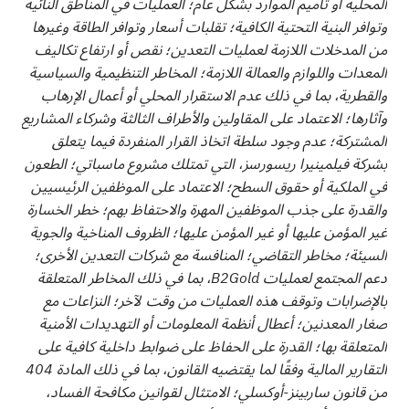
المحلية أو تأميم الموارد بشكل عام؛ العمليات في المناطق النائية
وتوافر البنية التحتية الكافية؛ تقلبات أسعار وتوافر الطاقة وغيرها
من المدخلات اللازمة لعمليات التعدين؛ نقص أو ارتفاع تكاليف
المعدات واللوازم والعمالة اللازمة؛ المخاطر التنظيمية والسياسية
والقطرية، بما في ذلك عدم الاستقرار المحلي أو أعمال الإرهاب
وآثارها؛ الاعتماد على المقاولين والأطراف الثالثة وشركاء المشاريع
المشتركة؛ عدم وجود سلطة اتخاذ القرار المنفردة فيما يتعلق
بشركة فيلمينيرا ريسورسز، التي تمتلك مشروع ماسباتي؛ الطعون
في الملكية أو حقوق السطح؛ الاعتماد على الموظفين الرئيسيين
والقدرة على جذب الموظفين المهرة والاحتفاظ بهم؛ خطر الخسارة
غير المؤمن عليها أو غير المؤمن عليها؛ الظروف المناخية والجوية
السيئة؛ مخاطر التقاضي؛ المنافسة مع شركات التعدين الأخرى؛
دعم المجتمع لعمليات B2Gold، بما في ذلك المخاطر المتعلقة
بالإضرابات وتوقف هذه العمليات من وقت لآخر؛ النزاعات مع
صغار المعدنين؛ أعطال أنظمة المعلومات أو التهديدات الأمنية
المتعلقة بها؛ القدرة على الحفاظ على ضوابط داخلية كافية على
التقارير المالية وفقًا لما يقتضيه القانون، بما في ذلك المادة 404
من قانون ساربينز-أوكسلي؛ الامتثال لقوانين مكافحة الفساد،