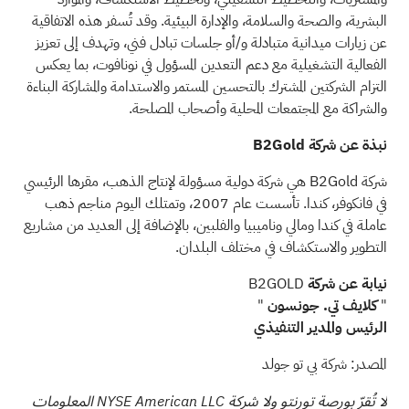
البشرية، والصحة والسلامة، والإدارة البيئية. وقد تُسفر هذه الاتفاقية
عن زيارات ميدانية متبادلة و/أو جلسات تبادل فني، وتهدف إلى تعزيز
الفعالية التشغيلية مع دعم التعدين المسؤول في نونافوت، بما يعكس
التزام الشركتين المشترك بالتحسين المستمر والاستدامة والمشاركة البناءة
والشراكة مع المجتمعات المحلية وأصحاب المصلحة.
نبذة عن شركة B2Gold
شركة B2Gold هي شركة دولية مسؤولة لإنتاج الذهب، مقرها الرئيسي
في فانكوفر، كندا. تأسست عام 2007، وتمتلك اليوم مناجم ذهب
عاملة في كندا ومالي وناميبيا والفلبين، بالإضافة إلى العديد من مشاريع
التطوير والاستكشاف في مختلف البلدان.
نيابة عن
شركة
B2GOLD
"
كلايف تي. جونسون
"
الرئيس والمدير التنفيذي
المصدر: شركة بي تو جولد
لا تُقرّ بورصة تورنتو ولا شركة NYSE American LLC المعلومات