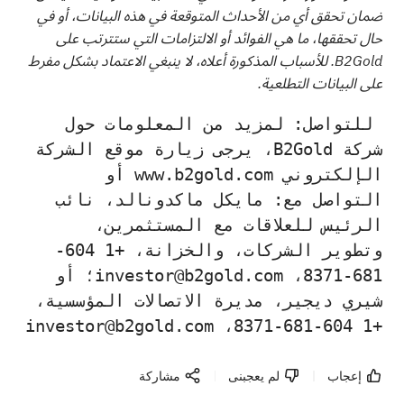
ضمان تحقق أي من الأحداث المتوقعة في هذه البيانات، أو في
حال تحققها، ما هي الفوائد أو الالتزامات التي ستترتب على
B2Gold. للأسباب المذكورة أعلاه، لا ينبغي الاعتماد بشكل مفرط
على البيانات التطلعية.
 للتواصل: لمزيد من المعلومات حول 
شركة B2Gold، يرجى زيارة موقع الشركة 
الإلكتروني www.b2gold.com أو 
التواصل مع: مايكل ماكدونالد، نائب 
الرئيس للعلاقات مع المستثمرين، 
وتطوير الشركات، والخزانة، +1 604-
681-8371، investor@b2gold.com؛ أو 
شيري ديجير، مديرة الاتصالات المؤسسية، 
+1 604-681-8371، investor@b2gold.com
إعجاب
لم يعجبنى
مشاركة