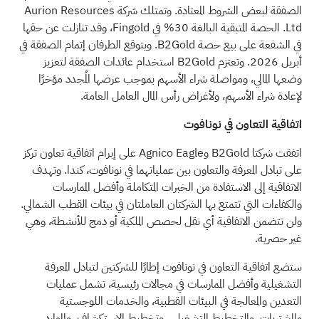
الصفقة لبعض الشروط المعتادة. وتمتلك شركة Aurion Resources
Ltd. الحصة المتبقية البالغة 30% في Fingold، وقد تنازلت عن حقها
في الشفعة على بيع حصة B2Gold. ويتوقع الطرفان إتمام الصفقة في
أبريل 2026. وتعتزم B2Gold استخدام عائدات الصفقة لتعزيز
وضعها المالي، ومواصلة شراء الأسهم بموجب عرضها المُجدد مؤخرًا
لإعادة شراء الأسهم، ولأغراض رأس المال العامل العامة.
اتفاقية التعاون في نونافوت
اتفقت شركتا B2Gold وAgnico Eagle على إبرام اتفاقية تعاون تركز
على تبادل المعرفة والتعاون بين عملياتهما في نونافوت، كندا. وتهدف
الاتفاقية إلى الاستفادة من الخبرات المتكاملة وأفضل الممارسات
والكفاءات التي تتمتع بها الشركتان العاملتان في بيئات القطب الشمالي.
ولن تتضمن الاتفاقية أي نقل لحصص الملكية أو دمج للأنشطة، وهي
غير حصرية.
ستضع اتفاقية التعاون في نونافوت إطارًا للشركتين لتبادل المعرفة
التشغيلية وأفضل الممارسات في مجالات رئيسية، تشمل عمليات
التعدين والمعالجة في البيئات القطبية، والخدمات اللوجستية
والمشتريات، والتخطيط التشغيلي، وتخطيط الاستكشاف، والموارد