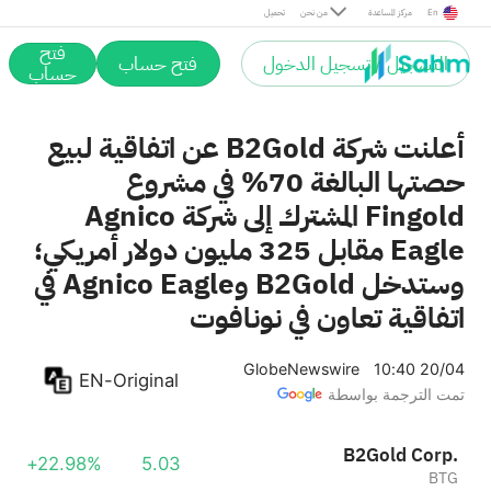
En
مركز المساعدة
من نحن
تحميل
فتح
التسجيل / تسجيل الدخول
فتح حساب
حساب
أعلنت شركة B2Gold عن اتفاقية لبيع
حصتها البالغة 70% في مشروع
Fingold المشترك إلى شركة Agnico
Eagle مقابل 325 مليون دولار أمريكي؛
وستدخل B2Gold وAgnico Eagle في
اتفاقية تعاون في نونافوت
GlobeNewswire
10:40 20/04
EN-Original
تمت الترجمة بواسطة
B2Gold Corp.
+22.98%
5.03
BTG