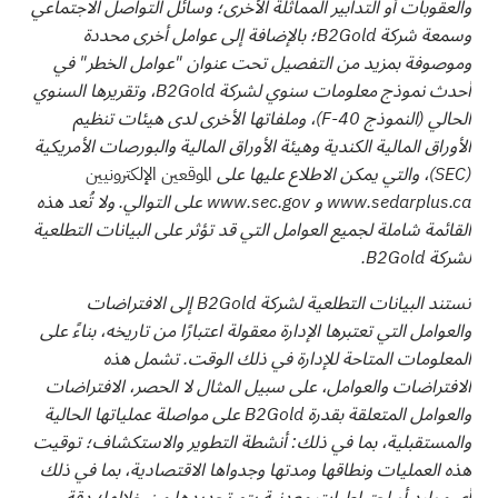
والعقوبات أو التدابير المماثلة الأخرى؛ وسائل التواصل الاجتماعي
وسمعة شركة B2Gold؛ بالإضافة إلى عوامل أخرى محددة
وموصوفة بمزيد من التفصيل تحت عنوان "عوامل الخطر" في
أحدث نموذج معلومات سنوي لشركة B2Gold، وتقريرها السنوي
الحالي (النموذج 40-F)، وملفاتها الأخرى لدى هيئات تنظيم
الأوراق المالية الكندية وهيئة الأوراق المالية والبورصات الأمريكية
الموقعين الإلكترونيين
(SEC)
، والتي يمكن الاطلاع عليها على
www.sedarplus.ca
و
www.sec.gov
على التوالي. ولا تُعد هذه
القائمة شاملة لجميع العوامل التي قد تؤثر على البيانات التطلعية
لشركة B2Gold.
تستند البيانات التطلعية لشركة B2Gold إلى الافتراضات
والعوامل التي تعتبرها الإدارة معقولة اعتبارًا من تاريخه، بناءً على
المعلومات المتاحة للإدارة في ذلك الوقت. تشمل هذه
الافتراضات والعوامل، على سبيل المثال لا الحصر، الافتراضات
والعوامل المتعلقة بقدرة B2Gold على مواصلة عملياتها الحالية
والمستقبلية، بما في ذلك: أنشطة التطوير والاستكشاف؛ توقيت
هذه العمليات ونطاقها ومدتها وجدواها الاقتصادية، بما في ذلك
أي موارد أو احتياطيات معدنية يتم تحديدها من خلالها؛ دقة