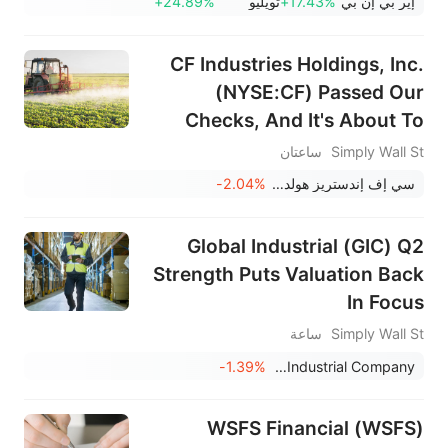
إير بي إن بي
+17.43%
تويليو
+24.89%
CF Industries Holdings, Inc.
(NYSE:CF) Passed Our
Checks, And It's About To
Pay A US$0.60 Dividend
Simply Wall St
ساعتان
سي إف إندستريز هولدينغز
-2.04%
Global Industrial (GIC) Q2
Strength Puts Valuation Back
In Focus
Simply Wall St
ساعة
-1.39%
Global Industrial Company
WSFS Financial (WSFS)