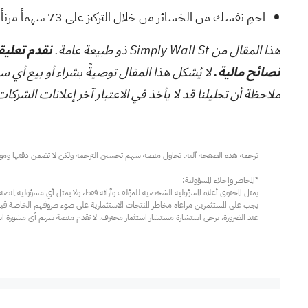
احمِ نفسك من الخسائر من خلال التركيز على
73 سهماً مرناً ذات درجات مخاطر منخفضة
هذا المقال من Simply Wall St ذو طبيعة عامة.
نقدم تعليقا
نصائح مالية.
لا يُشكل هذا المقال توصيةً بشراء أو بيع أي س
ملاحظة أن تحليلنا قد لا يأخذ في الاعتبار آخر إعلانات الشركات الحساسة للسعر أو المعلوما
عند الضرورة، يرجى استشارة مستشار استثمار محترف. لا تقدم منصة سهم أي مشورة استثم