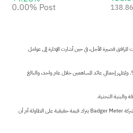
0.00%
Post
138.8
لمرافق قصيرة الأجل، في حين أشارت الإدارة إلى عوامل
سعر سهم شركة بادجر ميتر، حيث بلغ عائد السهم خلال الثلاثين يومًا الماضية 16.45%، وعائد السهم منذ بداية العام 30.93%. ويُظهر إجمالي عائد المساهمين خلال عام واحد، والبالغ
مع تعرض الأرباح للضغط، وانخفاض سعر السهم، وبقاء توزيعات الأرباح كما هي، فأنت الآن بحاجة إلى تقييم ما إذا كان التراجع الأخير لشركة Badger Meter يترك قيمة حقيقية على الطاولة أم أن