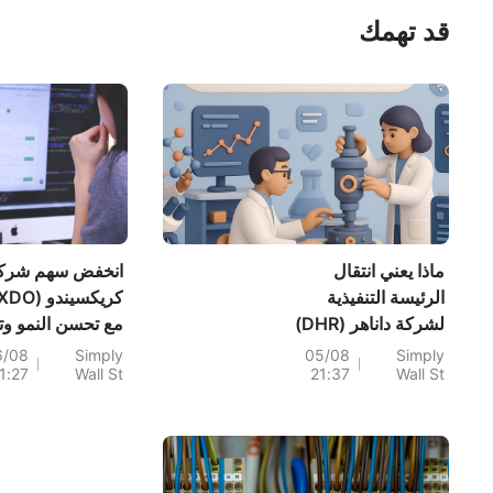
قد تهمك
ماذا يعني انتقال
انخفض سهم شرك
الرئيسة التنفيذية
لشركة داناهر (DHR)
مع تحسن النمو وت
إلى منصب رئيسة
الأرباح
6/08
Simply
05/08
Simply
1:27
Wall St
21:37
Wall St
قسم التشخيص، جولي
سوير مونتغمري،
بالنسبة للمساهمين؟