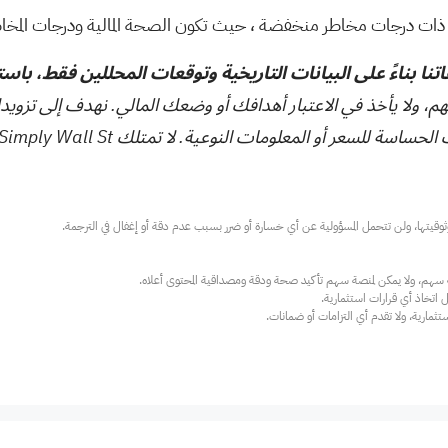
، حيث تكون الصحة المالية ودرجات المخاط
تنا بناءً على البيانات التاريخية وتوقعات المحللين فقط، باس
هم، ولا يأخذ في الاعتبار أهدافك أو وضعك المالي. نهدف إلى تزويد
ت النوعية. لا تمتلك Simply Wall St أي أسهم في أي من الشركات المذكورة.
ارية، ولا تقدم أي التزامات أو ضمانات.