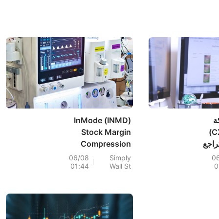
ة
InMode (INMD)
كريكسيندو (CXDO)
Stock Margin
راجع
Compression
Deepens As
06/08
Simply
0
01:44
Wall St
0
Profitability Fades