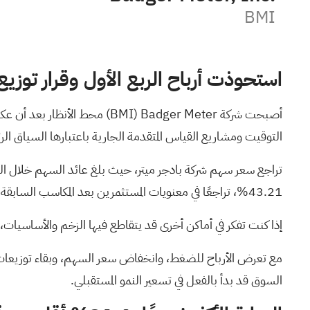
BMI
استحوذت أرباح الربع الأول وقرار توزيع
أصبحت شركة Badger Meter
(BMI)
محط الأنظار بعد أن عكس
التوقيت ومشاريع القياس المتقدمة الجارية باعتبارها السياق الرئ
43.21%، تراجعًا في معنويات المستثمرين بعد المكاسب السابقة.
إذا كنت تفكر في أماكن أخرى قد يتقاطع فيها الزخم والأساسيا
السوق قد بدأ بالفعل في تسعير النمو المستقبلي.