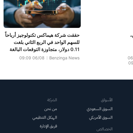
،
حققت شركة هيماكس تكنولوجيز أرباحاً
للسهم الواحد في الربع الثاني بلغت
0.11 دولار، متجاوزة التوقعات البالغة
 حول
0.12 دولار، بينما بلغت المبيعات
06/08 09:09
Benzinga News
06
0
227.372 مليون دولار، متجاوزة
اك
التوقعات البالغة 223.000 مليون
ساسية
دولار.
وى
الأسواق
الشركة
السوق السعودي
من نحن
السوق الأمريكي
الهيكل التنظيمي
فريق الإدارة
الخصائص