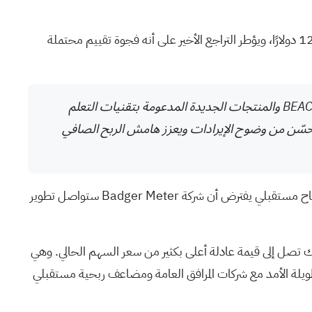
يُشير التقرير الأكثر متابعة على موقع Badger Meter إلى أن القيمة العادلة تبلغ 178.00 دولارًا مقابل سعر الإغلاق الأخير البالغ 121.83 دولارًا، ويؤطر التراجع الأخير على أنه فجوة تقييم محتملة
يُسهم التوسع السريع وتكامل المنتجات المدعومة بتقنية إنترنت الأشياء والتحليلات الآنية، كما يتضح من إطلاق منصة BEACON والمنتجات الجديدة المدعومة بتقنيات التعلم
بدوره يُحسّن من وضوح الإيرادات ويعزز هامش الربح الصافي
هل تتساءل ما الذي يبرر هذه القيمة العادلة الأعلى؟ يعتمد السرد على إيرادات البرامج المتكررة، وهوامش الربح الأكثر استقرارًا، وملف أرباح مستقبلي يفترض أن شركة Badger Meter ستواصل تطوير
امش ربح أعلى قليلًا، ومع ذلك تصل إلى قيمة عادلة أعلى بكثير من سعر السهم الحالي. وهي
وم بعلاقات طويلة الأمد مع شركات المرافق العامة ومضاعف ربحية مستقبلي