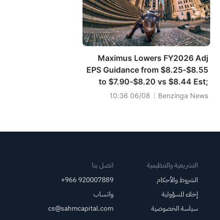
Maximus Lowers FY2026 Adj
EPS Guidance from $8.25-$8.55
to $7.90-$8.20 vs $8.44 Est;
Affirms FY2026 Sales Guidance
06/08 10:36
Benzinga News
of $5.200B-$5.350B vs
$5.296B Est
التشريعية والتنظيمية
اتصل بنا
الشروط والأحكام
+966 920007889
إخلاء المسؤولية
واتساب
سياسة الخصوصية
cs@sahmcapital.com