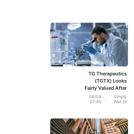
TG Therapeutics
(TGTX) Looks
Fairly Valued After
Raised 2026
06/08
Simply
07:45
Wall St
Guidance And
Mixed Q2 Earnings