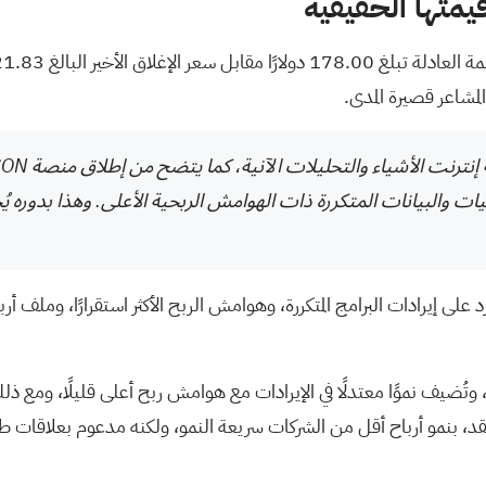
لمشاعر قصيرة المدى.
 لحلول البرمجيات والبيانات المتكررة ذات الهوامش الربحية الأعلى. وهذا 
د هذه الرواية الأكثر شيوعًا على معدل خصم قدره 8.30%، وتُضيف نموًا معتدلًا في الإيرادات مع هو
 تقنية مياه مُدرّة للنقد، بنمو أرباح أقل من الشركات سريعة النمو، ولكنه مدع