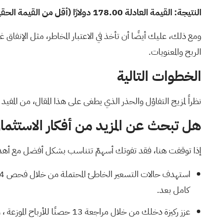
النتيجة: القيمة العادلة 178.00 دولارًا (أقل من القيمة الحقيقية)
ومع ذلك، عليك أيضًا أن تأخذ في الاعتبار المخاطر، مثل الإنفاق
الربح والمعنويات.
الخطوات التالية
نظراً لمزيج التفاؤل والحذر الذي يطغى على هذا المقال، من المف
هل تبحث عن المزيد من أفكار الاستثمار
إذا توقفت هنا، فقد تفوتك أسهمٌ تتناسب بشكل أفضل مع أه
استهدف حالات التسعير الخاطئ المحتملة من خلال فحص
54 سهماً عالي الجودة 
كامل بعد.
عزز ركيزة دخلك من خلال مراجعة
13 حصنًا للأرباح الموزعة
، و