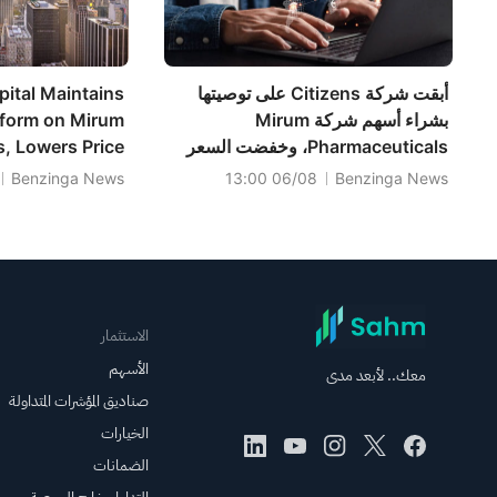
أبقت شركة Citizens على توصيتها
ital Maintains
بشراء أسهم شركة Mirum
form on Mirum
Pharmaceuticals، وخفضت السعر
, Lowers Price
المستهدف إلى 137 دولارًا.
Target to $135
Benzinga News
06/08 13:00
Benzinga News
الاستثمار
الأسهم
معك.. لأبعد مدى
صناديق المؤشرات المتداولة
الخيارات
الضمانات