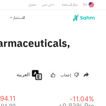
En
مركز المساعدة
من نحن
تحميل
الاستثمار
armaceuticals,
العربية
إعجاب
94.11
-11.04%
+0.83% Pre
94.90