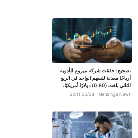
تصحيح: حققت شركة ميروم للأدوية
أرباحًا معدلة للسهم الواحد في الربع
الثاني بلغت (0.80) دولارًا أمريكيًا،
متجاوزة بذلك التوقعات التي بلغت
05/08 22:11
Benzinga News
(0.68) دولارًا أمريكيًا، بينما بلغت
المبيعات 176.243 مليون دولار
أمريكي، متجاوزة بذلك التوقعات التي
بلغت 166.12...