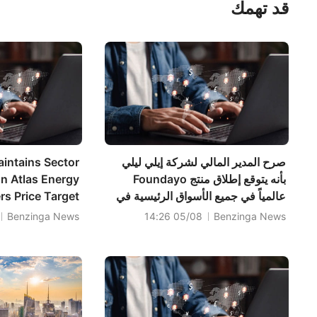
قد تهمك
صرح المدير المالي لشركة إيلي ليلي
intains Sector
بأنه يتوقع إطلاق منتج Foundayo
n Atlas Energy
عالمياً في جميع الأسواق الرئيسية في
rs Price Target
عام 2027
to $17
Benzinga News
05/08 14:26
Benzinga News