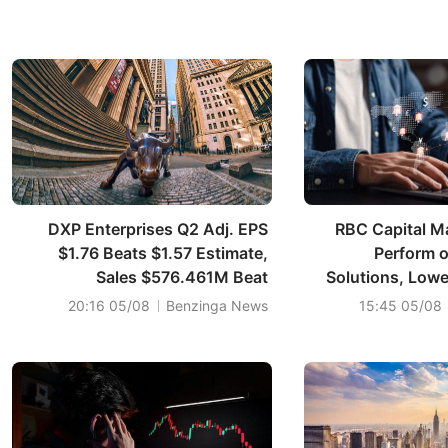
DXP Enterprises Q2 Adj. EPS
RBC Capital Ma
$1.76 Beats $1.57 Estimate,
Perform o
Sales $576.461M Beat
Solutions, Lowe
$543.000M Estimate
05/08 20:16
Benzinga News
05/08 15:45