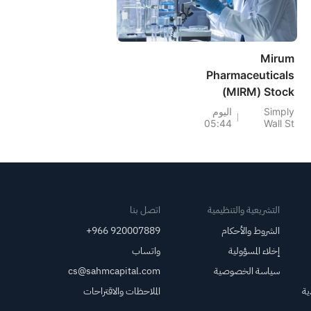
Mirum
Pharmaceuticals
(MIRM) Stock
Sinks As Losses
Simply
اليوم
05:44
Wall St
Deepen Despite
Higher Guidance
التشريعية والتنظيمية
اتصل بنا
الشروط والأحكام
+966 920007889
إخلاء المسؤولية
واتساب
سياسة الخصوصية
cs@sahmcapital.com
ية
الملاحظات والاقتراحات