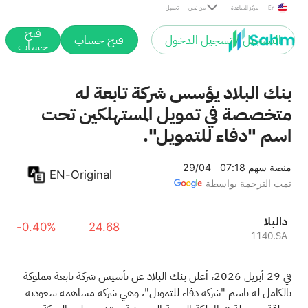
En
مركز المساعدة
من نحن
تحميل
فتح
التسجيل / تسجيل الدخول
فتح حساب
حساب
بنك البلاد يؤسس شركة تابعة له
متخصصة في تمويل المستهلكين تحت
اسم "دفاء للتمويل".
منصة سهم
07:18 29/04
EN-Original
تمت الترجمة بواسطة
البلاد
-0.40%
24.68
1140.SA
في 29 أبريل 2026، أعلن بنك البلاد عن تأسيس شركة تابعة مملوكة
بالكامل له باسم "شركة دفاء للتمويل"، وهي شركة مساهمة سعودية