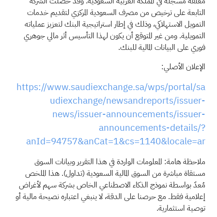
مغلقة مسجلة في المملكة العربية السعودية. وقد حصلت الشركة
التابعة على ترخيص من مصرف السعودية المركزي لتقديم خدمات
التمويل الاستهلاكي، وذلك في إطار استراتيجية البنك لتعزيز عملياته
التمويلية. ومن غير المتوقع أن يكون لهذا التأسيس أثر مالي جوهري
فوري على البيانات المالية للبنك.
الإعلان الأصلي:
https://www.saudiexchange.sa/wps/portal/sa
udiexchange/newsandreports/issuer-
news/issuer-announcements/issuer-
announcements-details/?
anId=94757&anCat=1&cs=1140&locale=ar
ملاحظة هامة: المعلومات الواردة في هذا التقرير وبيانات السوق
مستقاة مباشرة من السوق المالية السعودية (تداول). هذا الملخص
مُعدّ بواسطة نموذج الذكاء الاصطناعي الخاص بشركة سهم لأغراض
إعلامية فقط. مع حرصنا على الدقة، لا ينبغي اعتباره نصيحة مالية أو
توصية استثمارية.