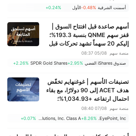
سانديسك/سناب/إيه إم دي؛ بيانات
أسمنت الشرقية
-0.48%
الأول
+0.24%
ADP ووظائف القطاع غير الزراعي
لشهر يوليو في دائرة الضوء
أسهم صاعدة قبل افتتاح السوق |
قفز سهم QNME بنسبة 193.3%؛
إليكم 20 سهماً تشهد تحركات قبل
افتتاح السوق (4 أغسطس)
منصة سهم
05/08 08:37
صندوق iShares الفضي
+2.95%
SPDR Gold Shares
+2.26%
تصنيفات الأسهم | غوغنهايم تخفّض
هدف ACET إلى 90 دولارًا، مع بقاء
احتمال ارتفاعه +1,034.93%؛
وسيتي تخفّض هدف SNDK إلى
منصة سهم
07/08 08:40
2,100 دولار
+0.07%
Figure Technology Solutions, Inc. Class A
+8.26%
EyePoint, Inc.