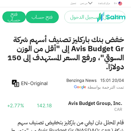
En
مركز المساعدة
من نحن
تحميل
فتح
التسجيل / تسجيل الدخول
فتح حساب
حساب
خفض بنك باركليز تصنيف أسهم شركة
Avis Budget Gr إلى "أقل من الوزن
السوقي"، ورفع السعر المستهدف إلى 150
دولارًا.
Benzinga News
15:01 20/04
EN-Original
تمت الترجمة بواسطة
Avis Budget Group, Inc.
+2.77%
142.18
CAR
قام المحلل دان ليفي من باركليز بتخفيض تصنيف سهم
شركة Avis Budget Gr (NASDAQ:
) من "متوسط
CAR