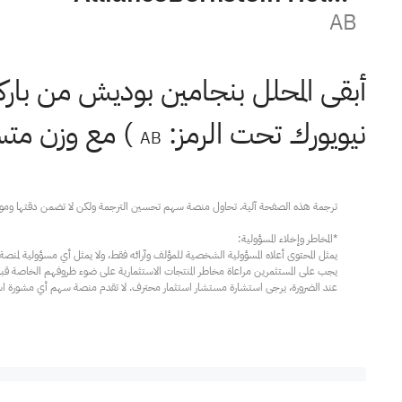
AB
أبقى المحلل بنجامين بوديش من باركل
نيويورك تحت الرمز:
) مع وزن متساوٍ وخف
AB
عند الضرورة، يرجى استشارة مستشار استثمار محترف. لا تقدم منصة سهم أي مشورة استثم