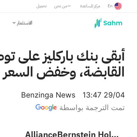
En
مركز المساعدة
من نحن
تحميل
الاستثمار
أبقى بنك باركليز على تو
القابضة، وخفض السعر المستهدف 
Benzinga News
13:47 29/04
تمت الترجمة بواسطة
AllianceBernstein Holding L.P.