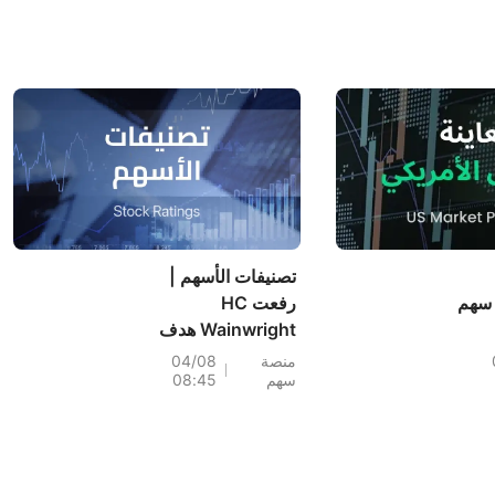
تصنيفات الأسهم |
 سهم
رفعت HC
Wainwright هدف
Enlivex (ENLV) إلى
منصة
04/08
سهم
08:45
80 دولارًا، مع إمكانية
لين؛
ارتفاع بنسبة
اطي
3586.64%؛ وبدأت
Piper Sandler تغطية
تير
CoreWeave