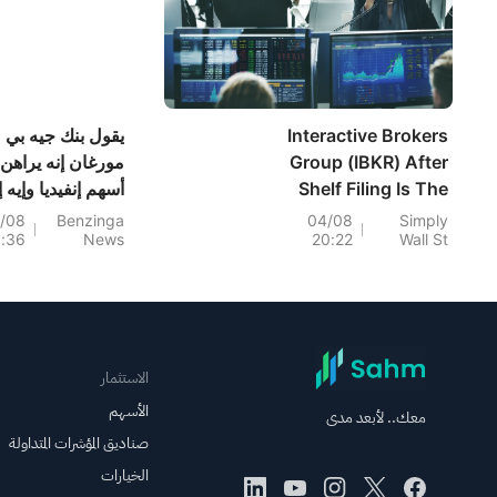
السهم
بعد الإغلاق
Interactive Brokers
يقول بنك جيه بي
Group (IBKR) After
مورغان إنه يراهن
Shelf Filing Is The
أسهم إنفيديا وإيه إ
Stock A Bargain Or
دي، لكن مورغان
/08
Benzinga
04/08
Simply
0:36
News
20:22
Wall St
Priced In
ستانلي يدعم أسه
مايكروسوفت وجو
ما هي أفضل صفق
في مجال الذكاء
الاصطناعي؟
الاستثمار
الأسهم
معك.. لأبعد مدى
صناديق المؤشرات المتداولة
الخيارات