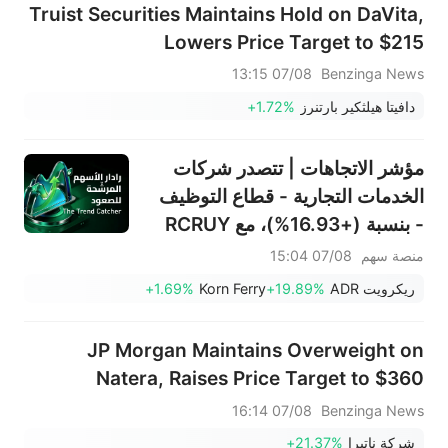
Truist Securities Maintains Hold on DaVita,
Lowers Price Target to $215
07/08 13:15
Benzinga News
دافيتا هيلثكير بارتنرز
+1.72%
مؤشر الاتجاهات | تتصدر شركات
الخدمات التجارية - قطاع التوظيف
- بنسبة (+16.93%)، مع RCRUY
(+18%) وAMN (+16%)؛ وتحقق
منصة سهم
07/08 15:04
أسهم HALO وNET وFAST
ريكرويت ADR
+19.89%
Korn Ferry
+1.69%
مستويات قياسية؛ بينما تقترب
أسهم EBAY وHON من تحقيق
JP Morgan Maintains Overweight on
اختراقات سعرية.
Natera, Raises Price Target to $360
07/08 16:14
Benzinga News
شركة ناتيرا
+21.37%