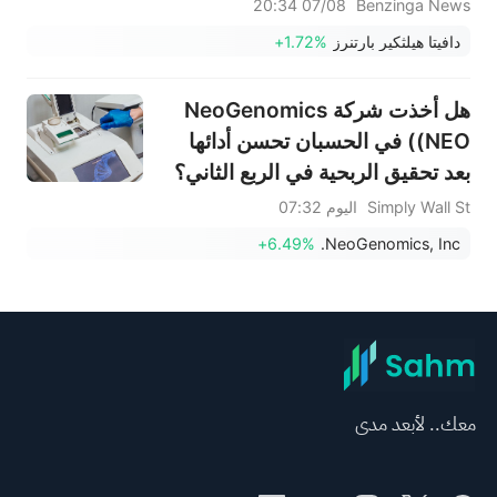
07/08 20:34
Benzinga News
دافيتا هيلثكير بارتنرز
+1.72%
هل أخذت شركة NeoGenomics
(NEO) في الحسبان تحسن أدائها
بعد تحقيق الربحية في الربع الثاني؟
Simply Wall St
اليوم 07:32
+6.49%
NeoGenomics, Inc.
معك.. لأبعد مدى